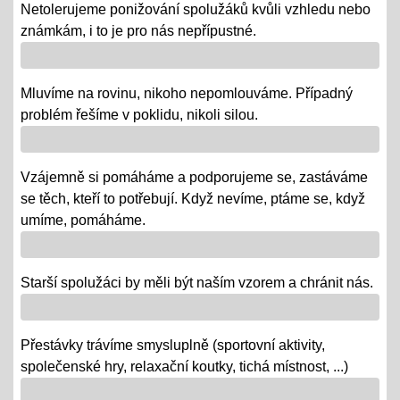
01.12.2018
Netolerujeme ponižování spolužáků kvůli vzhledu nebo
- po celý ADVENT využijeme projektovou výuku v
známkám, i to je pro nás nepřípustné.
ČJ, AJ, NJ, PRV, VL, Z, D, VO, VZ na téma Vánoce,
letos bez JARMARKU, ale s vrstevnickou výukou ve
Mluvíme na rovinu, nikoho nepomlouváme. Případný
VV = "MALÍ UČÍ VELKÉ"
problém řešíme v poklidu, nikoli silou.
Říjen 2018 - připomínáme si 100 leté výročí naší
republiky
Vzájemně si pomáháme a podporujeme se, zastáváme
08.10.2018
se těch, kteří to potřebují. Když nevíme, ptáme se, když
- vědomostní a výtvarné soutěže
umíme, pomáháme.
- výstava v Praze
- školní rozhlasové vysílání
Starší spolužáci by měli být naším vzorem a chránit nás.
Výlety tříd, exkurze
Přestávky trávíme smysluplně (sportovní aktivity,
12.06.2018
společenské hry, relaxační koutky, tichá místnost, ...)
- od 18. 6. se "chystají" třídy za novými poznatky a
zážitky na třídních výletech a naučných exkurzích