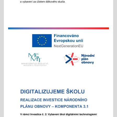
- letošní zápis do ZŠ pro 1. ročník školního roku
2026/2027 - Online zápisy /registrace/ se uskuteční
v termínu od 15. 1. 2026 do 15. 2. 2026, prezenční
zápis s dítětem proběhne 6. 2. 2026
Chystáte se k zápisu?
06.01.2026
- místo hromadného dne otevřených dveří tradičně
nabízíme individuální prohlídky školy
Vánoční čas
18.11.2025
celoškolní prosincová inovativní výuka
"Každý jinak, ale všichni se těšíme"
více info v akcích
Akademie aneb "Jak jde čas, a to i ten vánoční"