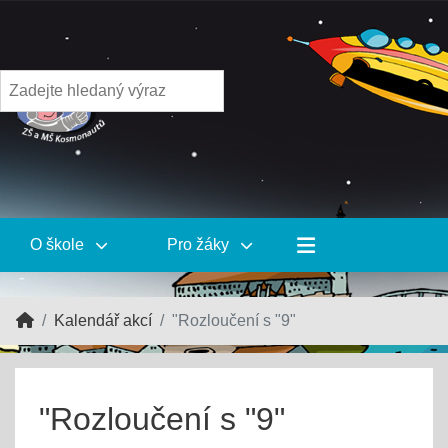
O škole
Pro žáky
Kalendář akcí
"Rozloučení s "9"
"Rozloučení s "9"