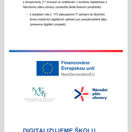
25.11.2025
celoškolní slavnostní akce
25. 11. 2025
Hrabání v ZOO Děčín
11.11.2025
v listopadu začíná tradiční akce
na jaře si potom vyberou žáci 2. st. odměnu/
volný vstup s programem
4x - od 11. do 20. 11.
Veletrh vzdělávání/ veletrh středních škol
21.10.2025
aneb "Kam na střední?"
"9"+"8" se rozhodují
Celoškolní setkání zákonných zástupců s
pedagogy a školním parlamentem