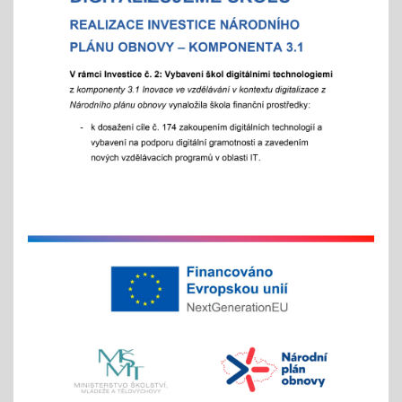
07.10.2025
- od 16 hod.
Adaptační týden - tradiční
01.09.2025
- celoškoní akce 1.- 5. 9./ aktivity pro zlepšení
komunikace a sociálního klima
Exkurze a školní výlety
28.05.2025
tradiční červnové akce
inovativní vzdělávání
Buďme EKO, buďme FAJN
07.05.2025
inov. vzdělávání Šablony II OPJAK
celoškolní projekt