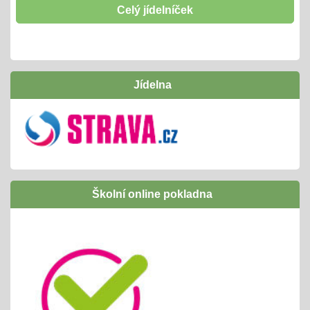
těšíme se
Celý jídelníček
Hrabání listí
01.10.2024
- tradičně si "odpracujeme" vstupenku na interaktivní
Jídelna
program v naší ZOO
Inovativní vzdělávání /Šablony I OPJAK
01.09.2024
úspěšně jsme ukončili
následně budeme žádat zapojení do Šablony
Školní online pokladna
II OPJAK
těšíme se opět na inovativní vzdělávání/
projekty, exkurze, ...
Letní slavnost
25.06.2024
příprava tradiční celoškolní akce