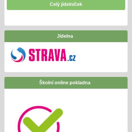
těšíme se
Celý jídelníček
Hrabání listí
01.10.2024
- tradičně si "odpracujeme" vstupenku na interaktivní
Jídelna
program v naší ZOO
Inovativní vzdělávání /Šablony I OPJAK
01.09.2024
úspěšně jsme ukončili
následně budeme žádat zapojení do Šablony
Školní online pokladna
II OPJAK
těšíme se opět na inovativní vzdělávání/
projekty, exkurze, ...
Letní slavnost
25.06.2024
příprava tradiční celoškolní akce