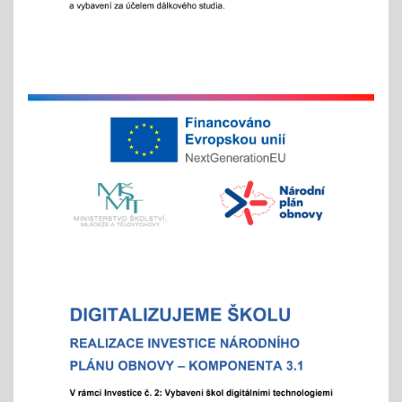
- letošní zápis do ZŠ pro 1. ročník školního roku
2026/2027 - Online zápisy /registrace/ se uskuteční
v termínu od 15. 1. 2026 do 15. 2. 2026, prezenční
zápis s dítětem proběhne 6. 2. 2026
Chystáte se k zápisu?
06.01.2026
- místo hromadného dne otevřených dveří tradičně
nabízíme individuální prohlídky školy
Vánoční čas
18.11.2025
celoškolní prosincová inovativní výuka
"Každý jinak, ale všichni se těšíme"
více info v akcích
Akademie aneb "Jak jde čas, a to i ten vánoční"