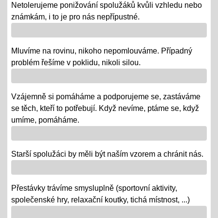
01.12.2018
Netolerujeme ponižování spolužáků kvůli vzhledu nebo
- po celý ADVENT využijeme projektovou výuku v
známkám, i to je pro nás nepřípustné.
ČJ, AJ, NJ, PRV, VL, Z, D, VO, VZ na téma Vánoce,
letos bez JARMARKU, ale s vrstevnickou výukou ve
Mluvíme na rovinu, nikoho nepomlouváme. Případný
VV = "MALÍ UČÍ VELKÉ"
problém řešíme v poklidu, nikoli silou.
Říjen 2018 - připomínáme si 100 leté výročí naší
republiky
Vzájemně si pomáháme a podporujeme se, zastáváme
08.10.2018
se těch, kteří to potřebují. Když nevíme, ptáme se, když
- vědomostní a výtvarné soutěže
umíme, pomáháme.
- výstava v Praze
- školní rozhlasové vysílání
Starší spolužáci by měli být naším vzorem a chránit nás.
Výlety tříd, exkurze
Přestávky trávíme smysluplně (sportovní aktivity,
12.06.2018
společenské hry, relaxační koutky, tichá místnost, ...)
- od 18. 6. se "chystají" třídy za novými poznatky a
zážitky na třídních výletech a naučných exkurzích