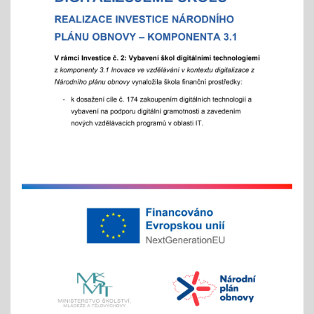
07.10.2025
- od 16 hod.
Adaptační týden - tradiční
01.09.2025
- celoškoní akce 1.- 5. 9./ aktivity pro zlepšení
komunikace a sociálního klima
Exkurze a školní výlety
28.05.2025
tradiční červnové akce
inovativní vzdělávání
Buďme EKO, buďme FAJN
07.05.2025
inov. vzdělávání Šablony II OPJAK
celoškolní projekt