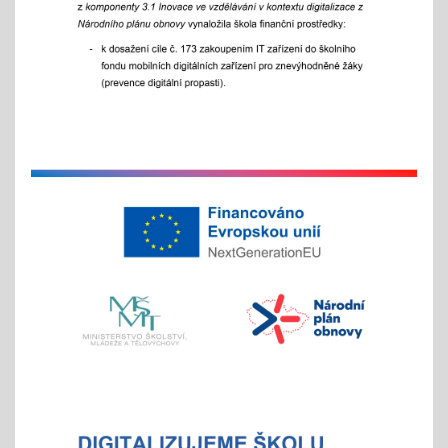
25.11.2025
celoškolní slavnostní akce
25. 11. 2025
Hrabání v ZOO Děčín
11.11.2025
v listopadu začíná tradiční akce
na jaře si potom vyberou žáci 2. st. odměnu/
volný vstup s programem
4x - od 11. do 20. 11.
Veletrh vzdělávání/ veletrh středních škol
21.10.2025
aneb "Kam na střední?"
"9"+"8" se rozhodují
Celoškolní setkání zákonných zástupců s
pedagogy a školním parlamentem