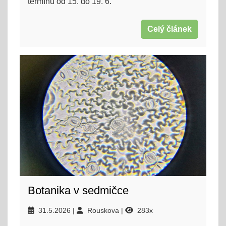
termínu od 15. do 19. 6.
Celý článek
Botanika v sedmičce
31.5.2026
Rouskova
283x