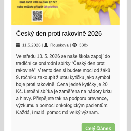
Český den proti rakovině 2026
11.5.2026
Rouskova
338x
Ve středu 13. 5. 2026 se naše škola zapojí do
tradiční celonárodní sbírky “Český den proti
rakovině”. V tento den si budete moci od žáků
9. ročníku zakoupit žlutou kytičku jako symbol
boje proti rakovině. Cena jedné kytičky je 20
Kč. Letošní sbírka je zaměřena na nádory krku
a hlavy. Přispějete tak na podporu prevence,
výzkumu a pomoci onkologickým pacientům.
Každá, i malá, pomoc má velký význam.
Celý článek