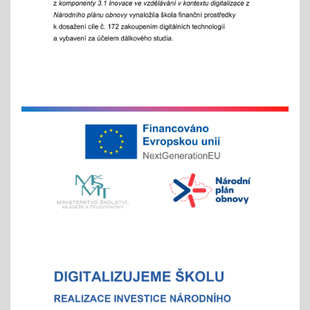
Zápisy online pro školní rok 2026/2027
15.01.2026
- letošní zápis do ZŠ pro 1. ročník školního roku
2026/2027 - Online zápisy /registrace/ se uskuteční
v termínu od 15. 1. 2026 do 15. 2. 2026, prezenční
zápis s dítětem proběhne 6. 2. 2026
Chystáte se k zápisu?
06.01.2026
- místo hromadného dne otevřených dveří tradičně
nabízíme individuální prohlídky školy
Vánoční čas
18.11.2025
celoškolní prosincová inovativní výuka
"Každý jinak, ale všichni se těšíme"
více info v akcích