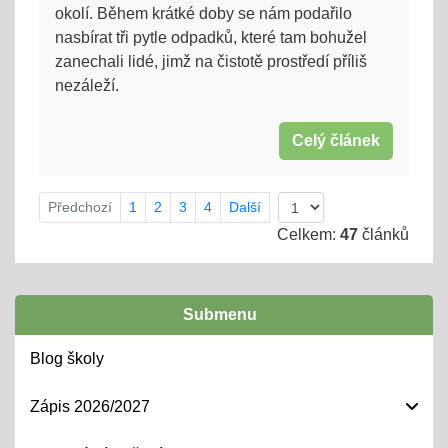
okolí. Během krátké doby se nám podařilo
nasbírat tři pytle odpadků, které tam bohužel
zanechali lidé, jimž na čistotě prostředí příliš
nezáleží.
Celý článek
Předchozí
1
2
3
4
Další
Celkem:
47
článků
Submenu
Blog školy
Zápis 2026/2027