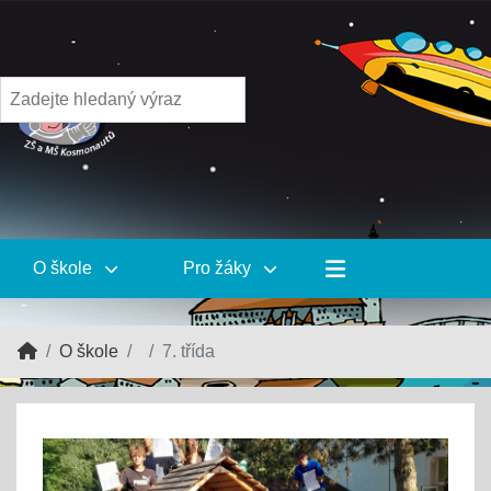
O škole
Pro žáky
O škole
7. třída