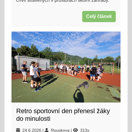
chvil strávených v prostorách školní zahrady.
Celý článek
Retro sportovní den přenesl žáky
do minulosti
24.6.2026
Rouskova
313x