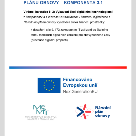
Akademie aneb "Jak jde čas, a to i ten vánoční"
25.11.2025
celoškolní slavnostní akce
25. 11. 2025
Hrabání v ZOO Děčín
11.11.2025
v listopadu začíná tradiční akce
na jaře si potom vyberou žáci 2. st. odměnu/
volný vstup s programem
4x - od 11. do 20. 11.
Veletrh vzdělávání/ veletrh středních škol
21.10.2025
aneb "Kam na střední?"
"9"+"8" se rozhodují