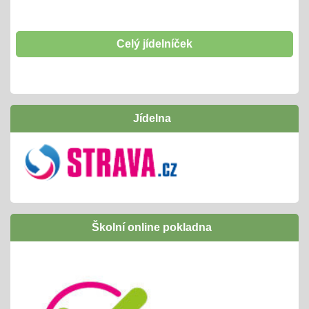
01.01.2025
opět začínáme od 1. 1. 2025 d o31. 12. 2027
těšíme se
Celý jídelníček
Hrabání listí
01.10.2024
- tradičně si "odpracujeme" vstupenku na interaktivní
Jídelna
program v naší ZOO
Inovativní vzdělávání /Šablony I OPJAK
01.09.2024
úspěšně jsme ukončili
následně budeme žádat zapojení do Šablony
Školní online pokladna
II OPJAK
těšíme se opět na inovativní vzdělávání/
projekty, exkurze, ...
Letní slavnost