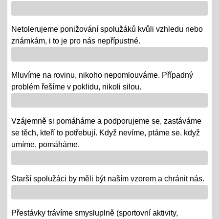
Vánoce - tradiční projektová výuka
01.12.2018
Netolerujeme ponižování spolužáků kvůli vzhledu nebo
- po celý ADVENT využijeme projektovou výuku v
známkám, i to je pro nás nepřípustné.
ČJ, AJ, NJ, PRV, VL, Z, D, VO, VZ na téma Vánoce,
letos bez JARMARKU, ale s vrstevnickou výukou ve
Mluvíme na rovinu, nikoho nepomlouváme. Případný
VV = "MALÍ UČÍ VELKÉ"
problém řešíme v poklidu, nikoli silou.
Říjen 2018 - připomínáme si 100 leté výročí naší
republiky
Vzájemně si pomáháme a podporujeme se, zastáváme
08.10.2018
se těch, kteří to potřebují. Když nevíme, ptáme se, když
- vědomostní a výtvarné soutěže
umíme, pomáháme.
- výstava v Praze
- školní rozhlasové vysílání
Starší spolužáci by měli být naším vzorem a chránit nás.
Výlety tříd, exkurze
Přestávky trávíme smysluplně (sportovní aktivity,
12.06.2018