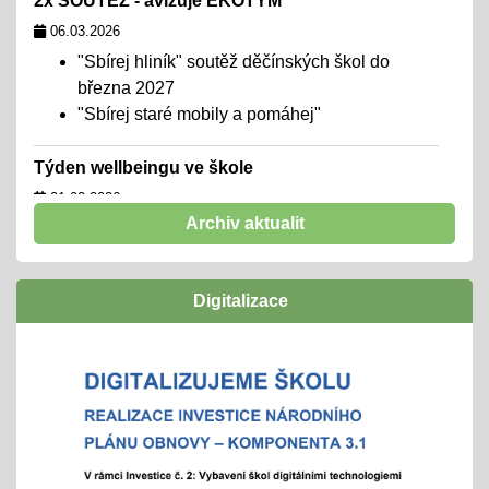
2x SOUTĚŽ - avizuje EKOTÝM
06.03.2026
"Sbírej hliník" soutěž děčínských škol do
března 2027
"Sbírej staré mobily a pomáhej"
Týden wellbeingu ve škole
01.02.2026
Archiv aktualit
chceme školu, kde se všichni cítí dobře,
navazují funkční a podpůrné vztahy a mohou
naplno rozvinout svůj potenciál
Digitalizace
zúčastníme se
"Rozjíždí" se olympiády
01.02.2026
městská, okresní a vyšší kola
"držíme palce"