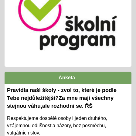
25.06.2024
příprava tradiční celoškolní akce
propojeno do vrstevnického vyučování
variabilní termín dle počasí /25. nebo 26.6.
Pololetní zjišťování a vyhodnocování
01.06.2024
cca 14ti denní testování/ KP + TP/ zvládnutí
výstupů ŠVP pro 2. pololetí
termíny předány žákům i ZZ
Anketa
Ověřování výstupů vzd. k 1. pololetí
Pravidla naší školy - zvol to, které je podle
08.01.2024
Tebe nejdůležitější?Za mne mají všechny
- tradiční KP a TP od 8. 1. do 22. 1.
stejnou váhu,ale rozhodni se. ŘŠ
- termíny oznámeny na KOMENS
Respektujeme dospělé osoby i jeden druhého,
vzájemnou odlišnost a názory, bez posměchu,
- DRŽÍME PĚSTI
vulgálních slov.