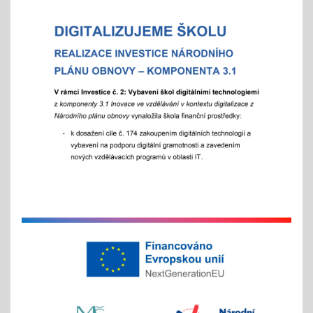
Celoškolní setkání zákonných zástupců s
pedagogy a školním parlamentem
07.10.2025
- od 16 hod.
Adaptační týden - tradiční
01.09.2025
- celoškoní akce 1.- 5. 9./ aktivity pro zlepšení
komunikace a sociálního klima
Exkurze a školní výlety
28.05.2025
tradiční červnové akce
inovativní vzdělávání
Buďme EKO, buďme FAJN
07.05.2025