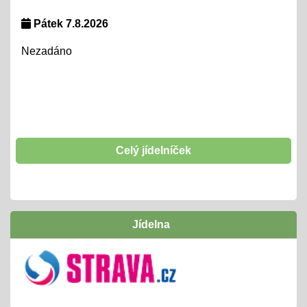
Lyžařský kurz + pobyt na horách
Pátek 7.8.2026
06.01.2025
Nezadáno
- tradiční oblíbená akce 26. - 31. 1.
Šablony II OPJAK
01.01.2025
opět začínáme od 1. 1. 2025 d o31. 12. 2027
těšíme se
Celý jídelníček
Hrabání listí
01.10.2024
- tradičně si "odpracujeme" vstupenku na interaktivní
Jídelna
program v naší ZOO
Inovativní vzdělávání /Šablony I OPJAK
01.09.2024
úspěšně jsme ukončili