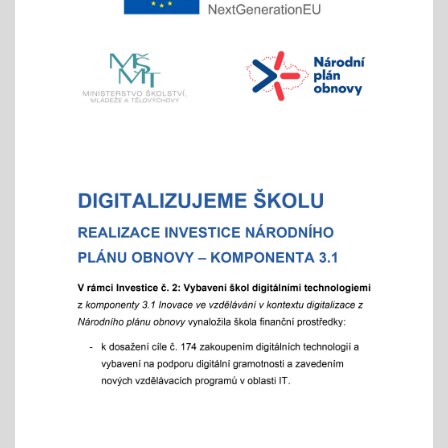
Veletrh vzdělávání/ veletrh středních škol
21.10.2025
aneb "Kam na střední?"
"9"+"8" se rozhodují
Celoškolní setkání zákonných zástupců s
pedagogy a školním parlamentem
07.10.2025
- od 16 hod.
Adaptační týden - tradiční
01.09.2025
- celoškoní akce 1.- 5. 9./ aktivity pro zlepšení
komunikace a sociálního klima
Exkurze a školní výlety