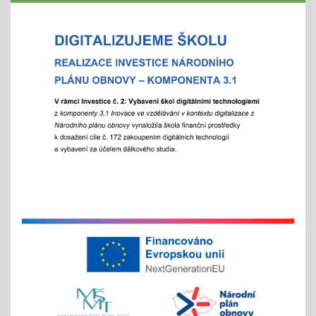
"Rozjíždí" se olympiády
01.02.2026
městská, okresní a vyšší kola
"držíme palce"
Zápisy online pro školní rok 2026/2027
15.01.2026
- letošní zápis do ZŠ pro 1. ročník školního roku
2026/2027 - Online zápisy /registrace/ se uskuteční
v termínu od 15. 1. 2026 do 15. 2. 2026, prezenční
zápis s dítětem proběhne 6. 2. 2026
Chystáte se k zápisu?
06.01.2026
- místo hromadného dne otevřených dveří tradičně
nabízíme individuální prohlídky školy