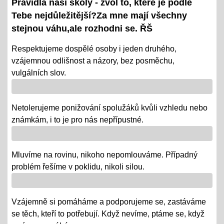
Pravidla naší školy - zvol to, které je podle
08.01.2024
Tebe nejdůležitější?Za mne mají všechny
- tradiční KP a TP od 8. 1. do 22. 1.
stejnou váhu,ale rozhodni se. ŘŠ
- termíny oznámeny na KOMENS
Respektujeme dospělé osoby i jeden druhého,
vzájemnou odlišnost a názory, bez posměchu,
- DRŽÍME PĚSTI
vulgálních slov.
Vánoce - tradiční projektová výuka
01.12.2018
Netolerujeme ponižování spolužáků kvůli vzhledu nebo
- po celý ADVENT využijeme projektovou výuku v
známkám, i to je pro nás nepřípustné.
ČJ, AJ, NJ, PRV, VL, Z, D, VO, VZ na téma Vánoce,
letos bez JARMARKU, ale s vrstevnickou výukou ve
Mluvíme na rovinu, nikoho nepomlouváme. Případný
VV = "MALÍ UČÍ VELKÉ"
problém řešíme v poklidu, nikoli silou.
Říjen 2018 - připomínáme si 100 leté výročí naší
republiky
Vzájemně si pomáháme a podporujeme se, zastáváme
08.10.2018
se těch, kteří to potřebují. Když nevíme, ptáme se, když
- vědomostní a výtvarné soutěže