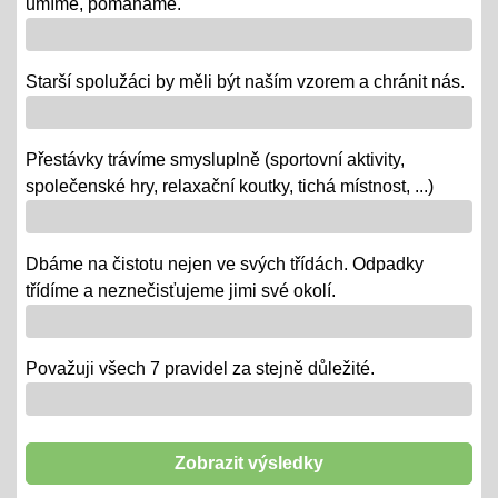
umíme, pomáháme.
- výstava v Praze
- školní rozhlasové vysílání
Starší spolužáci by měli být naším vzorem a chránit nás.
Výlety tříd, exkurze
Přestávky trávíme smysluplně (sportovní aktivity,
12.06.2018
společenské hry, relaxační koutky, tichá místnost, ...)
- od 18. 6. se "chystají" třídy za novými poznatky a
zážitky na třídních výletech a naučných exkurzích
Dbáme na čistotu nejen ve svých třídách. Odpadky
"Maturity" - IX.
třídíme a neznečisťujeme jimi své okolí.
06.06.2018
- 6. a 7. 6. = volná témata v prezentacích a "ústní" /
volba otázky - závěrečné zkoušky IX.
Považuji všech 7 pravidel za stejně důležité.
"Duhová akademie"
29.05.2018
Zobrazit výsledky
-tradiční představení třídních kolektivů ZŠ i MŠ