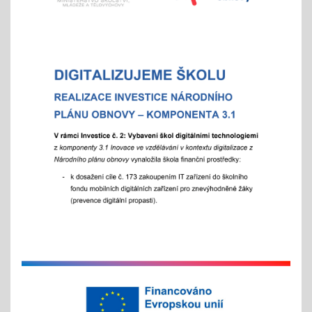
Vánoční čas
18.11.2025
celoškolní prosincová inovativní výuka
"Každý jinak, ale všichni se těšíme"
více info v akcích
Akademie aneb "Jak jde čas, a to i ten vánoční"
25.11.2025
celoškolní slavnostní akce
25. 11. 2025
Hrabání v ZOO Děčín
11.11.2025
v listopadu začíná tradiční akce
na jaře si potom vyberou žáci 2. st. odměnu/
volný vstup s programem
4x - od 11. do 20. 11.