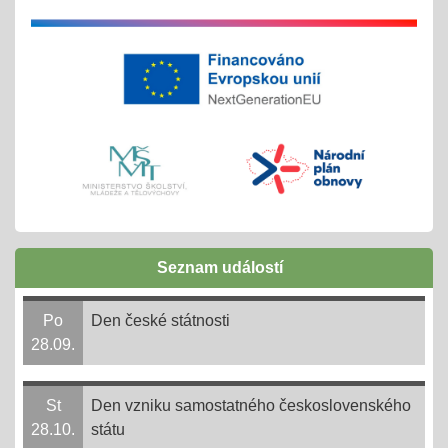
28.05.2025
tradiční červnové akce
inovativní vzdělávání
Buďme EKO, buďme FAJN
07.05.2025
inov. vzdělávání Šablony II OPJAK
celoškolní projekt
Zápisy do ZŠ pro školní rok 2025/2026
31.03.2025
Seznam událostí
1. - 30. 4. + následně do 31. 8. 2025
online 1. - 11. 4. 2025
Po
Den české státnosti
28.09.
Ve 3. měsíci ve 14. dni = 3,14
14.03.2025
St
Den vzniku samostatného československého
- společně s matematiky jedeme oslavit na UJEP na
28.10.
státu
počest Ludolfova čísla tento významný den