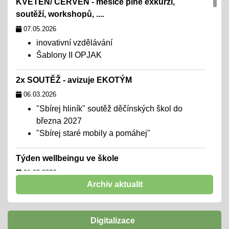
KVĚTEN/ ČERVEN - měsíce plné exkurzí,
soutěží, workshopů, ....
07.05.2026
inovativní vzdělávání
Šablony II OPJAK
2x SOUTĚŽ - avizuje EKOTÝM
06.03.2026
"Sbírej hliník" soutěž děčínských škol do
března 2027
"Sbírej staré mobily a pomáhej"
Týden wellbeingu ve škole
01.02.2026
Archiv aktualit
chceme školu, kde se všichni cítí dobře,
navazují funkční a podpůrné vztahy a mohou
naplno rozvinout svůj potenciál
Digitalizace
zúčastníme se