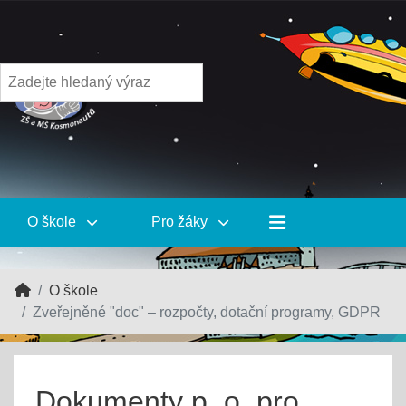
O škole
Pro žáky
O škole
Zveřejněné "doc" – rozpočty, dotační programy, GDPR
Dokumenty p. o. pro