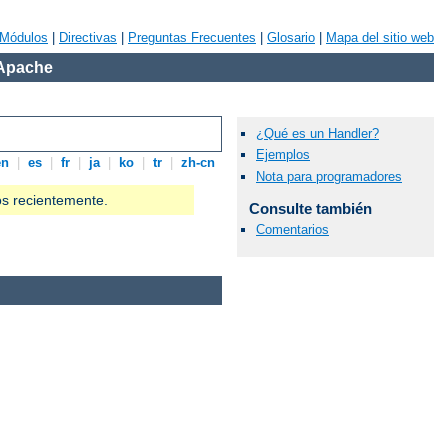
Módulos
|
Directivas
|
Preguntas Frecuentes
|
Glosario
|
Mapa del sitio web
 Apache
¿Qué es un Handler?
Ejemplos
en
|
es
|
fr
|
ja
|
ko
|
tr
|
zh-cn
Nota para programadores
os recientemente.
Consulte también
Comentarios