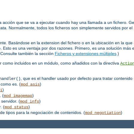
 acción que se va a ejecutar cuando hay una llamada a un fichero. Ge
trata. Normalmente, todos los ficheros son simplemente servidos por el 
nte. Basándose en la extension del fichero o en la ubicación en la que
ate. Esto es una ventaja por dos razones. Primero, es una solución más
(Consulte también la sección
Ficheros y extensiones múltiples
.)
or como incluidos en un módulo, como añadidos con la directiva
Actio
, que es el handler usado por defecto para tratar contenido 
handler()
 como es. (
)
mod_asis
)
i
 (
)
mod_imagemap
 servidor. (
)
mod_info
. (
)
mod_status
de tipos para la negociación de contenidos. (
)
mod_negotiation