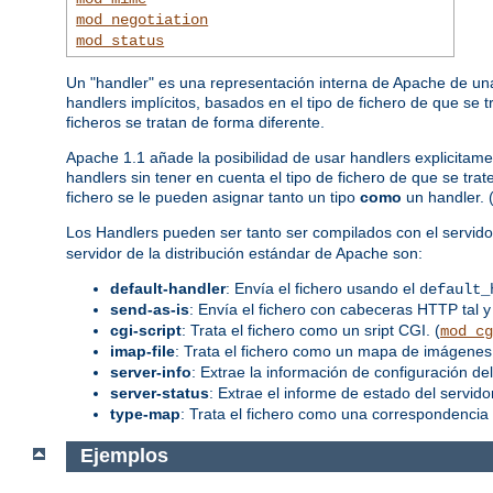
mod_negotiation
mod_status
Un "handler" es una representación interna de Apache de una
handlers implícitos, basados en el tipo de fichero de que se 
ficheros se tratan de forma diferente.
Apache 1.1 añade la posibilidad de usar handlers explicitame
handlers sin tener en cuenta el tipo de fichero de que se tr
fichero se le pueden asignar tanto un tipo
como
un handler. 
Los Handlers pueden ser tanto ser compilados con el servid
servidor de la distribución estándar de Apache son:
default-handler
: Envía el fichero usando el
default_
send-as-is
: Envía el fichero con cabeceras HTTP tal y
cgi-script
: Trata el fichero como un sript CGI. (
mod_cg
imap-file
: Trata el fichero como un mapa de imágenes.
server-info
: Extrae la información de configuración del
server-status
: Extrae el informe de estado del servidor
type-map
: Trata el fichero como una correspondencia 
Ejemplos