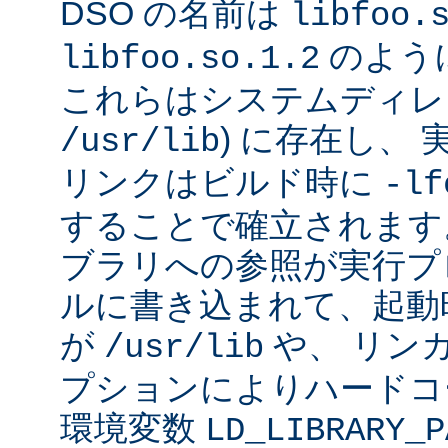
DSO の名前は
libfoo.
のよう
libfoo.so.1.2
これらはシステムディレク
) に存在し、
/usr/lib
リンクはビルド時に
-lf
することで確立されます
ブラリへの参照が実行プ
ルに書き込まれて、起動時に
が
や、 リン
/usr/lib
プションによりハードコ
環境変数
LD_LIBRARY_P