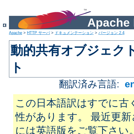
Apach
Apache
>
HTTP サーバ
>
ドキュメンテーション
>
バージョン 2.4
動的共有オブジェクト 
ト
翻訳済み言語:
e
この日本語訳はすでに古
性があります。 最近更
には英語版をご覧下さい