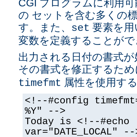
CGI プログラムに利用
の セットを含む多くの
す。また、
要素を用
set
変数を定義することがで
出力される日付の書式が
その書式を修正するた
属性を使用する
timefmt
<!--#config timefmt
%Y" -->
Today is <!--#echo
var="DATE_LOCAL" --