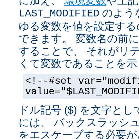
に加え、
環境変数
や上記
のような
LAST_MODIFIED
ゆる変数を値を設定する
できます。 変数名の前にド
することで、 それがリ
くて変数であることを示
<!--#set var="modif
value="$LAST_MODIFI
ドル記号 ($) を文字と
には、 バックスラッシ
をエスケープする必要が