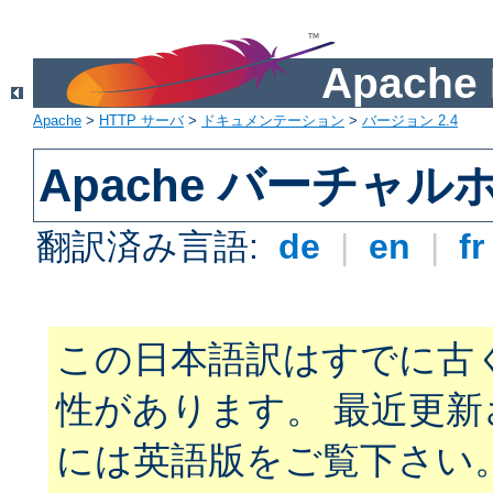
Apach
Apache
>
HTTP サーバ
>
ドキュメンテーション
>
バージョン 2.4
Apache バーチャ
翻訳済み言語:
de
|
en
|
f
この日本語訳はすでに古
性があります。 最近更
には英語版をご覧下さい