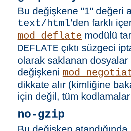
Bu değişkene "1" değeri 
’den farklı içer
text/html
modülü tar
mod_deflate
çıktı süzgeci ipta
DEFLATE
olarak saklanan dosyalar 
değişkeni
mod_negotia
dikkate alır (kimliğine ba
için değil, tüm kodlamalar
no-gzip
Bu değişken atandığında