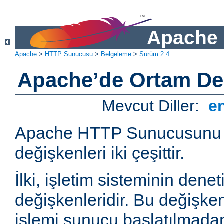
Apache 
Apache
>
HTTP Sunucusu
>
Belgeleme
>
Sürüm 2.4
Apache’de Ortam Değ
Mevcut Diller:
e
Apache HTTP Sunucusunu e
değişkenleri iki çeşittir.
İlki, işletim sisteminin dene
değişkenleridir. Bu değişke
işlemi sunucu başlatılmadan