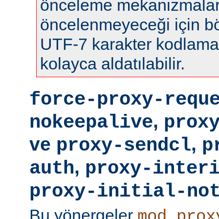
önceleme mekanizmalar
öncelenmeyeceği için böy
UTF-7 karakter kodlamas
kolayca aldatılabilir.
force-proxy-requ
,
nokeepalive
prox
ve
,
proxy-sendcl
p
,
auth
proxy-inter
proxy-initial-no
Bu yönergeler
mod_prox