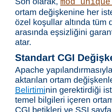
Son olarak,
mod_unique
ortam değişkenine her iste
özel koşullar altında tüm d
arasında eşsizliğini garan
atar.
Standart CGI Değişke
Apache yapılandırmasıyl
aktarılan ortam değişken
Belirtimi
nin gerektirdiği i
temel bilgileri içeren ort
CGI betikleri ve SSI sayf