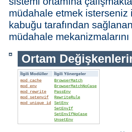
sistemi ortamına çalışmakt
müdahale etmek isterseniz i
kabuğu tarafından sağlanan
müdahale mekanizmalarını k
Ortam Değişkenleri
İlgili Modüller
İlgili Yönergeler
mod_cache
BrowserMatch
mod_env
BrowserMatchNoCase
mod_rewrite
PassEnv
mod_setenvif
RewriteRule
mod_unique_id
SetEnv
SetEnvIf
SetEnvIfNoCase
UnsetEnv