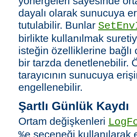
yönergeleri sayesinde or
dayalı olarak sunucuya er
tutulabilir. Bunlar
SetEnv
birlikte kullanılmak suret
isteğin özelliklerine bağl
bir tarzda denetlenebilir. Ö
tarayıcının sunucuya eriş
engellenebilir.
Şartlı Günlük Kaydı
Ortam değişkenleri
LogF
seçeneği kullanılarak 
%e