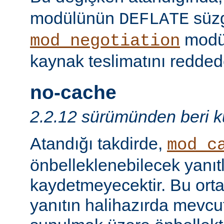
modülünün
süzg
DEFLATE
modü
mod_negotiation
kaynak teslimatını redded
no-cache
2.2.12 sürümünden beri ku
Atandığı takdirde,
mod_c
önbelleklenebilecek yanıtl
kaydetmeyecektir. Bu orta
yanıtın halihazırda mevcut