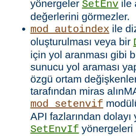
yönergeler
ile
SetEnv
değerlerini görmezler.
ile di
mod_autoindex
oluşturulması veya bir
için yol aranması gibi b
sunucu yol araması yap
özgü ortam değişkenleri
tarafından miras alınM
modülü
mod_setenvif
API fazlarından dolayı y
yönergeleri 
SetEnvIf