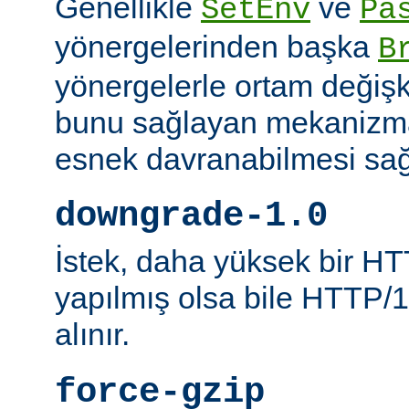
Genellikle
ve
SetEnv
Pa
yönergelerinden başka
B
yönergelerle ortam değişk
bunu sağlayan mekanizmal
esnek davranabilmesi sağl
downgrade-1.0
İstek, daha yüksek bir HT
yapılmış olsa bile HTTP/1.
alınır.
force-gzip