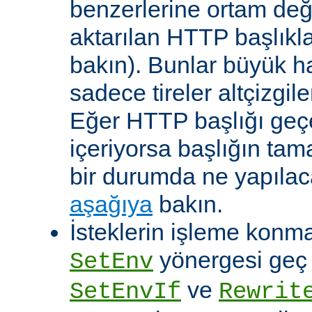
benzerlerine ortam değ
aktarılan HTTP başlıkla
bakın). Bunlar büyük h
sadece tireler altçizgil
Eğer HTTP başlığı geçe
içeriyorsa başlığın tam
bir durumda ne yapılac
aşağıya
bakın.
İsteklerin işleme konma
yönergesi geç ça
SetEnv
ve
SetEnvIf
Rewrit