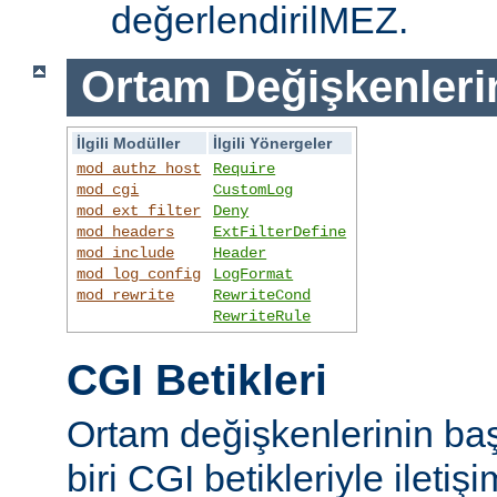
değerlendirilMEZ.
Ortam Değişkenleri
İlgili Modüller
İlgili Yönergeler
mod_authz_host
Require
mod_cgi
CustomLog
mod_ext_filter
Deny
mod_headers
ExtFilterDefine
mod_include
Header
mod_log_config
LogFormat
mod_rewrite
RewriteCond
RewriteRule
CGI Betikleri
Ortam değişkenlerinin ba
biri CGI betikleriyle iletiş