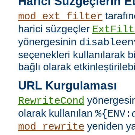
Harici Süzgeçlerin Et
tarafın
mod_ext_filter
harici süzgeçler
ExtFilt
yönergesinin
disableen
seçenekleri kullanılarak 
bağlı olarak etkinleştirilebil
URL Kurgulaması
yönergesi
RewriteCond
olarak kullanılan
%{ENV:
yeniden y
mod_rewrite