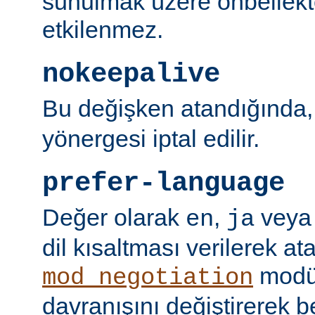
sunulmak üzere önbellekt
etkilenmez.
nokeepalive
Bu değişken atandığında
yönergesi iptal edilir.
prefer-language
Değer olarak
,
vey
en
ja
dil kısaltması verilerek a
modü
mod_negotiation
davranışını değiştirerek bel