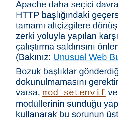
Apache daha seçici davr
HTTP başlığındaki geçersi
tamamı altçizgilere dönüşt
zerki yoluyla yapılan karşı-
çalıştırma saldırısını önle
(Bakınız:
Unusual Web B
Bozuk başlıklar gönderdiğ
dokunulmamasını gerektire
varsa,
v
mod_setenvif
modüllerinin sunduğu yapı
kullanarak bu sorunun üs