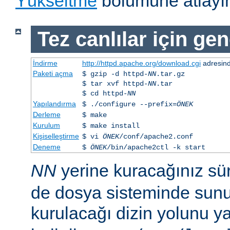
Yükseltme
bölümüne atlayın
Tez canlılar için gen
İndirme
http://httpd.apache.org/download.cgi
adresind
Paketi açma
$ gzip -d httpd-
NN
.tar.gz
$ tar xvf httpd-
NN
.tar
$ cd httpd-
NN
Yapılandırma
$ ./configure --prefix=
ÖNEK
Derleme
$ make
Kurulum
$ make install
Kişiselleştirme
$ vi
ÖNEK
/conf/apache2.conf
Deneme
$
ÖNEK
/bin/apache2ctl -k start
NN
yerine kuracağınız s
de dosya sisteminde sunu
kurulacağı dizin yolunu y