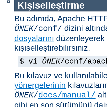
Kişiselleştirme
Bu adımda, Apache HTT
dizini altın
ÖNEK
/conf/
dosyalarını
düzenleyerek
kişiselleştirebilirsiniz.
$ vi
ÖNEK
/conf/apac
Bu kılavuz ve kullanılabi
yönergelerinin
kılavuzları
alt
ÖNEK
/
docs/manual/
gibi en son sürümünü da