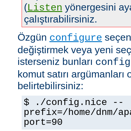
(
yönergesini aya
Listen
çalıştırabilirsiniz.
Özgün
seçene
configure
değiştirmek veya yeni se
isterseniz bunları
config
komut satırı argümanları 
belirtebilirsiniz:
$ ./config.nice --
prefix=/home/dnm/ap
port=90