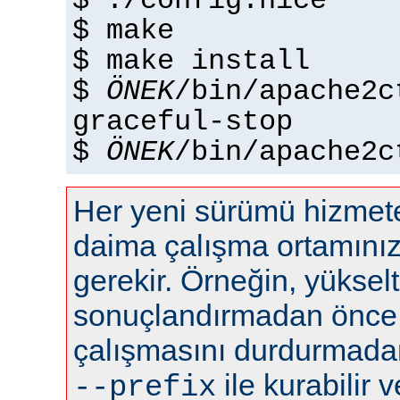
$ ./config.nice
$ make
$ make install
$
ÖNEK
/bin/apache2c
graceful-stop
$
ÖNEK
/bin/apache2c
Her yeni sürümü hizme
daima çalışma ortamını
gerekir. Örneğin, yüksel
sonuçlandırmadan önce
çalışmasını durdurmadan 
ile kurabilir ve
--prefix