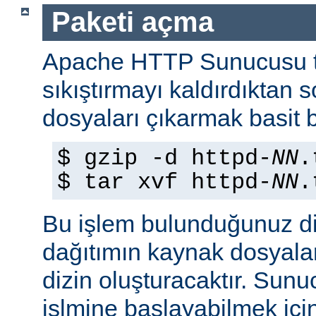
Paketi açma
Apache HTTP Sunucusu t
sıkıştırmayı kaldırdıktan 
dosyaları çıkarmak basit b
$ gzip -d httpd-
NN
.
$ tar xvf httpd-
NN
.
Bu işlem bulunduğunuz di
dağıtımın kaynak dosyaları
dizin oluşturacaktır. Sun
işlmine başlayabilmek iç