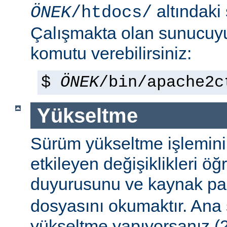
altındaki
ÖNEK
/htdocs/
Çalışmakta olan sunucu
komutu verebilirsiniz:
$
ÖNEK
/bin/apache2c
Yükseltme
Sürüm yükseltme işleminin 
etkileyen değişiklikleri ö
duyurusunu ve kaynak pa
dosyasını okumaktır. Ana
yükseltme yapıyorsanız (2