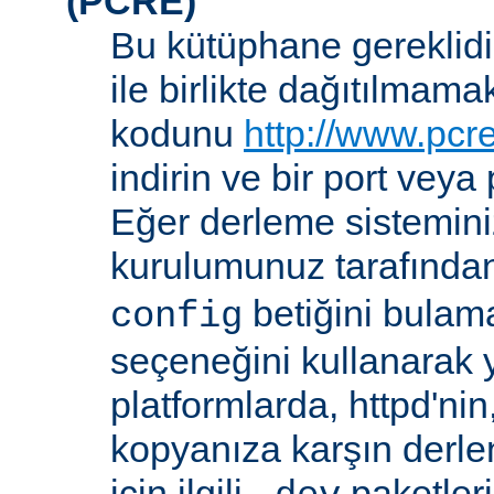
(PCRE)
Bu kütüphane gereklidir
ile birlikte dağıtılmam
kodunu
http://www.pcr
indirin ve bir port veya
Eğer derleme sistemi
kurulumunuz tarafında
betiğini bula
config
seçeneğini kullanarak ye
platformlarda, httpd'ni
kopyanıza karşın derl
için ilgili
paketler