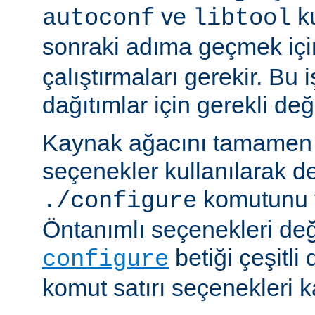
ve
ku
autoconf
libtool
sonraki adıma geçmek iç
çalıştırmaları gerekir. Bu 
dağıtımlar için gerekli deği
Kaynak ağacını tamamen 
seçenekler kullanılarak d
komutunu v
./configure
Öntanımlı seçenekleri değ
betiği çeşitli
configure
komut satırı seçenekleri k