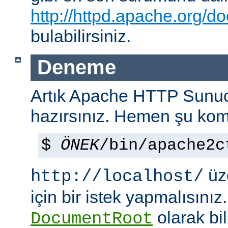
http://httpd.apache.org/do
bulabilirsiniz.
Deneme
Artık Apache HTTP Sun
hazırsınız. Hemen şu kom
$
ÖNEK
/bin/apache2c
üze
http://localhost/
için bir istek yapmalısınız
olarak bi
DocumentRoot