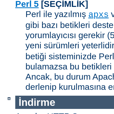
Perl 5
[SEÇİMLİK]
Perl ile yazılmış
apxs
gibi bazı betikleri dest
yorumlayıcısı gerekir 
yeni sürümleri yeterlidi
betiği sisteminizde Per
bulamazsa bu betikleri
Ancak, bu durum Apac
derlenip kurulmasına en
İndirme