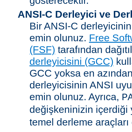
gösterecektir.
ANSI-C Derleyici ve Der
Bir ANSI-C derleyicini
emin olunuz.
Free Sof
(FSF)
tarafından dağıt
derleyicisini (GCC)
kull
GCC yoksa en azından 
derleyicisinin ANSI u
emin olunuz. Ayrıca,
P
değişkeninizin içerdiği
temel derleme araçları 