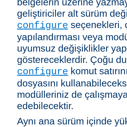
belgelerin üzerine yazmay
geliştiriciler alt sürüm değ
seçenekleri, 
configure
yapılandırması veya modü
uyumsuz değişiklikler y
göstereceklerdir. Çoğu d
komut satırın
configure
dosyasını kullanabileceks
modülleriniz de çalışma
edebilecektir.
Aynı ana sürüm içinde yü