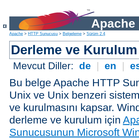
Apache 
Apache
>
HTTP Sunucusu
>
Belgeleme
>
Sürüm 2.4
Derleme ve Kurulum
Mevcut Diller:
de
|
en
|
e
Bu belge Apache HTTP Su
Unix ve Unix benzeri siste
ve kurulmasını kapsar. Win
derleme ve kurulum için
Ap
Sunucusunun Microsoft Win