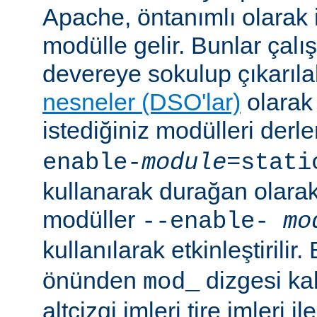
Apache, öntanımlı olarak 
modülle gelir. Bunlar çal
devereye sokulup çıkarıl
nesneler (DSO'lar)
olarak 
istediğiniz modülleri der
enable-
module
=stati
kullanarak durağan olarak 
modüller
--enable-
mo
kullanılarak etkinleştirilir
önünden
dizgesi kal
mod_
altçizgi imleri tire imleri i