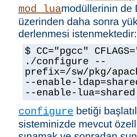
modüllerinin d
mod_lua
üzerinden daha sonra yü
derlenmesi istenmektedir:
$ CC="pgcc" CFLAGS=
./configure --
prefix=/sw/pkg/apac
--enable-ldap=share
--enable-lua=shared
betiği başlatı
configure
sisteminizde mevcut özellik
sınamak ve sonradan sun