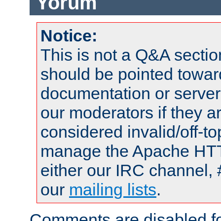
Yorum
Notice:
This is not a Q&A sect
should be pointed towar
documentation or serve
our moderators if they a
considered invalid/off-t
manage the Apache HTTP
either our IRC channel, 
our
mailing lists
.
Comments are disabled fo