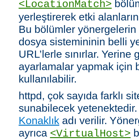
bölüm
<LocationMatch>
yerleştirerek etki alanlarını
Bu bölümler yönergelerin e
dosya sistemininin belli ye
URL’lerle sınırlar. Yerin
ayarlamalar yapmak için b
kullanılabilir.
httpd, çok sayıda farklı si
sunabilecek yetenektedir
Konaklık
adı verilir. Yöner
ayrıca
b
<VirtualHost>