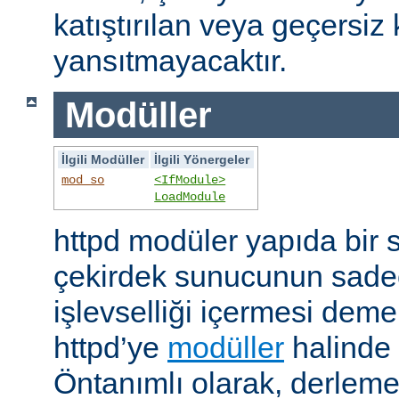
katıştırılan veya geçersiz 
yansıtmayacaktır.
Modüller
İlgili Modüller
İlgili Yönergeler
mod_so
<IfModule>
LoadModule
httpd modüler yapıda bir 
çekirdek sunucunun sade
işlevselliği içermesi demekt
httpd’ye
modüller
halinde 
Öntanımlı olarak, derleme