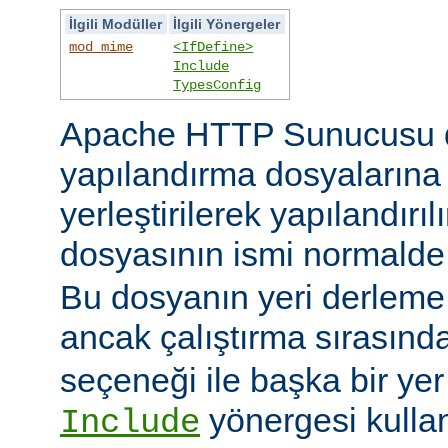
İlgili Modüller
İlgili Yönergeler
mod_mime
<IfDefine>
Include
TypesConfig
Apache HTTP Sunucusu 
yapılandırma dosyaların
yerleştirilerek yapılandırı
dosyasının ismi normald
Bu dosyanın yeri derleme s
ancak çalıştırma sırasınd
seçeneği ile başka bir yer b
yönergesi kulla
Include