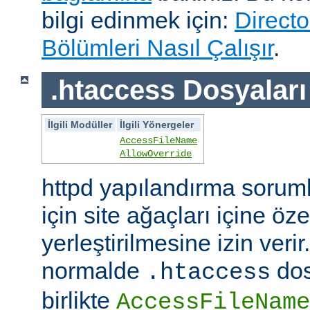
bilgi edinmek için:
Directo
Bölümleri Nasıl Çalışır
.
.htaccess Dosyaları
İlgili Modüller
İlgili Yönergeler
AccessFileName
AllowOverride
httpd yapılandırma sorum
için site ağaçları içine öz
yerleştirilmesine izin veri
normalde
dos
.htaccess
birlikte
AccessFileName