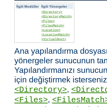
İlgili Modüller
İlgili Yönergeler
<Directory>
<DirectoryMatch>
<Files>
<FilesMatch>
<Location>
<LocationMatch>
<VirtualHost>
Ana yapılandırma dosyasın
yönergeler sunucunun ta
Yapılandırmanızı sunucunu
için değiştirmek isterseni
,
<Directory>
<Direct
,
<Files>
<FilesMatch