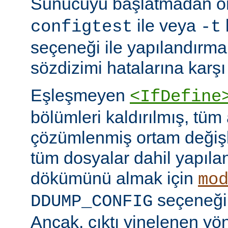
Sunucuyu başlatmadan 
ile veya
configtest
-t
seçeneği ile yapılandırma
sözdizimi hatalarına karşı 
Eşleşmeyen
<IfDefine
bölümleri kaldırılmış, tüm
çözümlenmiş ortam değişke
tüm dosyalar dahil yapıla
dökümünü almak için
mo
seçeneğini
DDUMP_CONFIG
Ancak, çıktı yinelenen yön