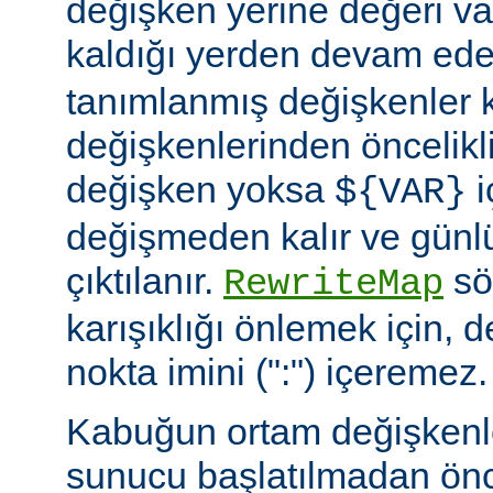
değişken yerine değeri va
kaldığı yerden devam ede
tanımlanmış değişkenler
değişkenlerinden öncelikli
değişken yoksa
i
${VAR}
değişmeden kalır ve günlü
çıktılanır.
söz
RewriteMap
karışıklığı önlemek için, d
nokta imini (":") içeremez.
Kabuğun ortam değişkenle
sunucu başlatılmadan ön