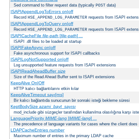
Sed command to filter request data (typically
data)
POST
ISAPIAppendLogToErrors on|off
Record
requests from ISAPI extensio
HSE_APPEND_LOG_PARAMETER
ISAPIAppendLogToQuery on|off
Record
requests from ISAPI extensio
HSE_APPEND_LOG_PARAMETER
ISAPICacheFile
file-path
[
file-path
] ...
ISAPI .dll files to be loaded at startup
ISAPIFakeAsync on|off
Fake asynchronous support for ISAPI callbacks
ISAPILogNotSupported on|off
Log unsupported feature requests from ISAPI extensions
ISAPIReadAheadBuffer
size
Size of the Read Ahead Buffer sent to ISAPI extensions
KeepAlive On|Off
HTTP kalıcı bağlantılarını etkin kılar
KeepAliveTimeout
sayı
[ms]
Bir kalıcı bağlantıda sunucunun bir sonraki isteği bekleme süresi
KeptBodySize
azami_bayt_sayısı
mod_include gibi süzgeçler tarafından kullanılma olasılığına karşı istek
LanguagePriority
MIME-lang
[
MIME-lang
] ...
The precedence of language variants for cases where the client does
LDAPCacheEntries
number
Maximum number of entries in the primary LDAP cache