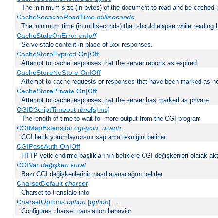
The minimum size (in bytes) of the document to read and be cached 
CacheSocacheReadTime
milliseconds
The minimum time (in milliseconds) that should elapse while reading 
CacheStaleOnError
on|off
Serve stale content in place of 5xx responses.
CacheStoreExpired On|Off
Attempt to cache responses that the server reports as expired
CacheStoreNoStore On|Off
Attempt to cache requests or responses that have been marked as no
CacheStorePrivate On|Off
Attempt to cache responses that the server has marked as private
CGIDScriptTimeout
time
[s|ms]
The length of time to wait for more output from the CGI program
CGIMapExtension
cgi-yolu
.uzantı
CGI betik yorumlayıcısını saptama tekniğini belirler.
CGIPassAuth On|Off
HTTP yetkilendirme başlıklarının betiklere CGI değişkenleri olarak akta
CGIVar
değişken
kural
Bazı CGI değişkenlerinin nasıl atanacağını belirler
CharsetDefault
charset
Charset to translate into
CharsetOptions
option
[
option
] ...
Configures charset translation behavior