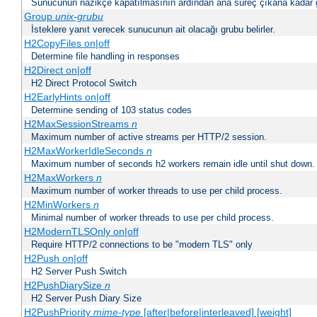
Sunucunun nazikçe kapatılmasının ardından ana süreç çıkana kadar ge
Group
unix-grubu
İsteklere yanıt verecek sunucunun ait olacağı grubu belirler.
H2CopyFiles on|off
Determine file handling in responses
H2Direct on|off
H2 Direct Protocol Switch
H2EarlyHints on|off
Determine sending of 103 status codes
H2MaxSessionStreams
n
Maximum number of active streams per HTTP/2 session.
H2MaxWorkerIdleSeconds
n
Maximum number of seconds h2 workers remain idle until shut down.
H2MaxWorkers
n
Maximum number of worker threads to use per child process.
H2MinWorkers
n
Minimal number of worker threads to use per child process.
H2ModernTLSOnly on|off
Require HTTP/2 connections to be "modern TLS" only
H2Push on|off
H2 Server Push Switch
H2PushDiarySize
n
H2 Server Push Diary Size
H2PushPriority
mime-type
[after|before|interleaved] [weight]