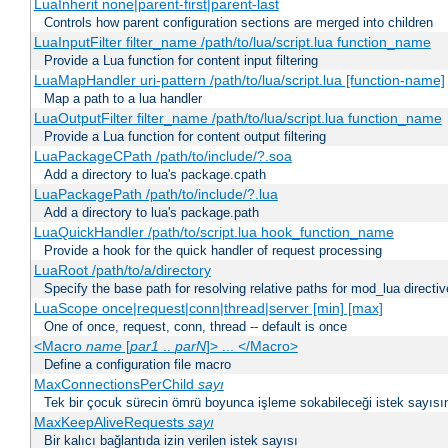
LuaInherit none|parent-first|parent-last
Controls how parent configuration sections are merged into children
LuaInputFilter filter_name /path/to/lua/script.lua function_name
Provide a Lua function for content input filtering
LuaMapHandler uri-pattern /path/to/lua/script.lua [function-name]
Map a path to a lua handler
LuaOutputFilter filter_name /path/to/lua/script.lua function_name
Provide a Lua function for content output filtering
LuaPackageCPath /path/to/include/?.soa
Add a directory to lua's package.cpath
LuaPackagePath /path/to/include/?.lua
Add a directory to lua's package.path
LuaQuickHandler /path/to/script.lua hook_function_name
Provide a hook for the quick handler of request processing
LuaRoot /path/to/a/directory
Specify the base path for resolving relative paths for mod_lua directi
LuaScope once|request|conn|thread|server [min] [max]
One of once, request, conn, thread -- default is once
<Macro
name
[
par1
..
parN
]> ... </Macro>
Define a configuration file macro
MaxConnectionsPerChild
sayı
Tek bir çocuk sürecin ömrü boyunca işleme sokabileceği istek sayısını
MaxKeepAliveRequests
sayı
Bir kalıcı bağlantıda izin verilen istek sayısı