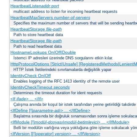
HeartbeatListen
addr:port
multicast address to listen for incoming heartbeat requests
HeartbeatMaxServers
number-of-servers
Specifies the maximum number of servers that will be sending heartbe
HeartbeatStorage
file-path
Path to store heartbeat data
HeartbeatStorage
file-path
Path to read heartbeat data
HostnameLookups On|Off|Double
İstemci IP adresleri üzerinde DNS sorgularını etkin kılar.
HttpProtocolOptions [Strict|Unsafe] [RegisteredMethods|LenientM
HTTP İstek İletilerindeki sınırlamalarda değişiklik yapar
IdentityCheck On|Off
Enables logging of the RFC 1413 identity of the remote user
IdentityCheckTimeout
seconds
Determines the timeout duration for ident requests
<If
ifade
> ... </If>
Çalışma anında bir koşul bir istek tarafından yerine getirildiği takdirde
<IfDefine [!]
parametre-adı
> ... </IfDefine>
Başlatma sırasında bir doğruluk sınamasından sonra işleme sokulacak
<IfModule [!]
modül-dosyası
|
modül-betimleyici
> ... </IfModule>
Belli bir modülün varlığına veya yokluğuna göre işleme sokulacak yöne
<IfVersion [[!]
operator
]
version
> ... </IfVersion>