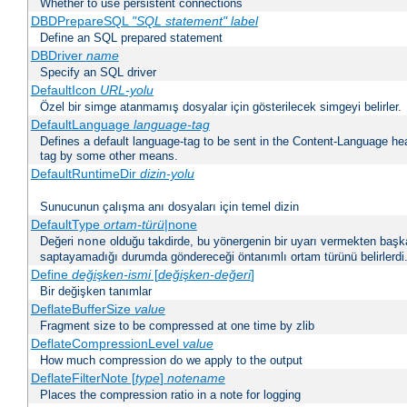
Whether to use persistent connections
DBDPrepareSQL
"SQL statement"
label
Define an SQL prepared statement
DBDriver
name
Specify an SQL driver
DefaultIcon
URL-yolu
Özel bir simge atanmamış dosyalar için gösterilecek simgeyi belirler.
DefaultLanguage
language-tag
Defines a default language-tag to be sent in the Content-Language head
tag by some other means.
DefaultRuntimeDir
dizin-yolu
Sunucunun çalışma anı dosyaları için temel dizin
DefaultType
ortam-türü
|none
Değeri
olduğu takdirde, bu yönergenin bir uyarı vermekten başk
none
saptayamadığı durumda göndereceği öntanımlı ortam türünü belirlerdi
Define
değişken-ismi
[
değişken-değeri
]
Bir değişken tanımlar
DeflateBufferSize
value
Fragment size to be compressed at one time by zlib
DeflateCompressionLevel
value
How much compression do we apply to the output
DeflateFilterNote [
type
]
notename
Places the compression ratio in a note for logging