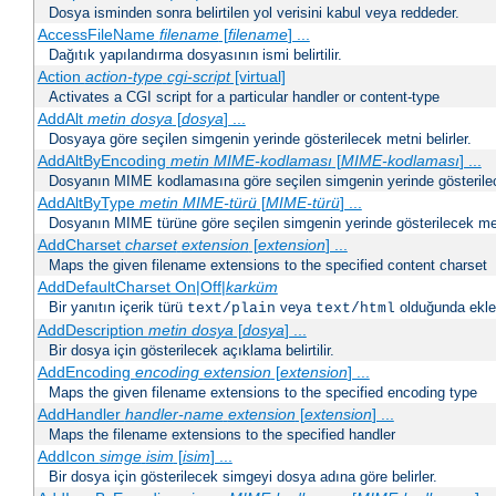
Dosya isminden sonra belirtilen yol verisini kabul veya reddeder.
AccessFileName
filename
[
filename
] ...
Dağıtık yapılandırma dosyasının ismi belirtilir.
Action
action-type
cgi-script
[virtual]
Activates a CGI script for a particular handler or content-type
AddAlt
metin
dosya
[
dosya
] ...
Dosyaya göre seçilen simgenin yerinde gösterilecek metni belirler.
AddAltByEncoding
metin
MIME-kodlaması
[
MIME-kodlaması
] ...
Dosyanın MIME kodlamasına göre seçilen simgenin yerinde gösterilece
AddAltByType
metin
MIME-türü
[
MIME-türü
] ...
Dosyanın MIME türüne göre seçilen simgenin yerinde gösterilecek metn
AddCharset
charset
extension
[
extension
] ...
Maps the given filename extensions to the specified content charset
AddDefaultCharset On|Off|
karküm
Bir yanıtın içerik türü
veya
olduğunda eklen
text/plain
text/html
AddDescription
metin dosya
[
dosya
] ...
Bir dosya için gösterilecek açıklama belirtilir.
AddEncoding
encoding
extension
[
extension
] ...
Maps the given filename extensions to the specified encoding type
AddHandler
handler-name
extension
[
extension
] ...
Maps the filename extensions to the specified handler
AddIcon
simge
isim
[
isim
] ...
Bir dosya için gösterilecek simgeyi dosya adına göre belirler.