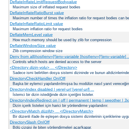
DeflateInflateLimitRequestBody
value
Maximum size of inflated request bodies
DeflateInflateRatioBurst
value
Maximum number of times the inflation ratio for request bodies can b
DeflateInflateRatioLimit
value
Maximum inflation ratio for request bodies
DeflateMemLevel
value
How much memory should be used by zlib for compression
DeflateWindowSize
value
Zlib compression window size
Deny from all|
host
|env=[!]
env-variable
[
host
|env=[!]
env-variable
] .
Controls which hosts are denied access to the server
<Directory
dizin-yolu
> ... </Directory>
Sadece ismi belirtilen dosya sistemi dizininde ve bunun altdizinlerind
DirectoryCheckHandler On|Off
Başka bir eylemci yapılandırılmışsa bu modülün nasıl yanıt vereceğini 
DirectoryIndex disabled |
yerel-url
[
yerel-url
] ...
İstemci bir dizin istediğinde dizin içeriğini listeler.
DirectoryIndexRedirect on | off | permanent | temp | seeother |
3x
Dizin içerik listeleri için harici bir yönlendirme yapılandırır.
<DirectoryMatch
düzifd
> ... </DirectoryMatch>
Bir düzenli ifade ile eşleşen dosya sistemi dizinlerinin içeriklerine u
DirectorySlash On|Off
Bölü çizgisi ile biten yönlendirmeleri açar/kapar.