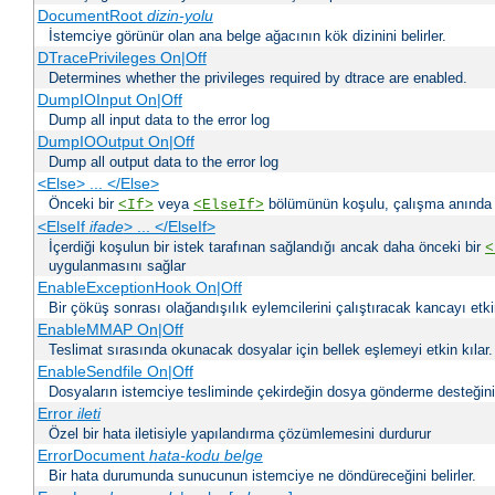
DocumentRoot
dizin-yolu
İstemciye görünür olan ana belge ağacının kök dizinini belirler.
DTracePrivileges On|Off
Determines whether the privileges required by dtrace are enabled.
DumpIOInput On|Off
Dump all input data to the error log
DumpIOOutput On|Off
Dump all output data to the error log
<Else> ... </Else>
Önceki bir
veya
bölümünün koşulu, çalışma anında bir
<If>
<ElseIf>
<ElseIf
ifade
> ... </ElseIf>
İçerdiği koşulun bir istek tarafınan sağlandığı ancak daha önceki bir
<
uygulanmasını sağlar
EnableExceptionHook On|Off
Bir çöküş sonrası olağandışılık eylemcilerini çalıştıracak kancayı etkin
EnableMMAP On|Off
Teslimat sırasında okunacak dosyalar için bellek eşlemeyi etkin kılar.
EnableSendfile On|Off
Dosyaların istemciye tesliminde çekirdeğin dosya gönderme desteğinin 
Error
ileti
Özel bir hata iletisiyle yapılandırma çözümlemesini durdurur
ErrorDocument
hata-kodu
belge
Bir hata durumunda sunucunun istemciye ne döndüreceğini belirler.