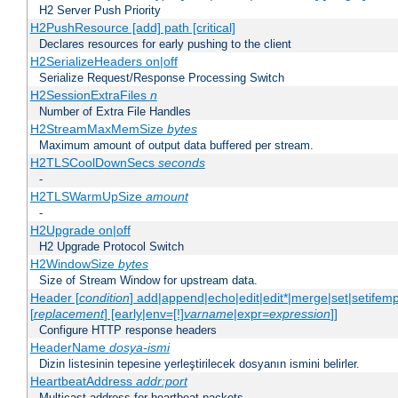
H2 Server Push Priority
H2PushResource [add] path [critical]
Declares resources for early pushing to the client
H2SerializeHeaders on|off
Serialize Request/Response Processing Switch
H2SessionExtraFiles
n
Number of Extra File Handles
H2StreamMaxMemSize
bytes
Maximum amount of output data buffered per stream.
H2TLSCoolDownSecs
seconds
-
H2TLSWarmUpSize
amount
-
H2Upgrade on|off
H2 Upgrade Protocol Switch
H2WindowSize
bytes
Size of Stream Window for upstream data.
Header [
condition
] add|append|echo|edit|edit*|merge|set|setifem
[
replacement
] [early|env=[!]
varname
|expr=
expression
]]
Configure HTTP response headers
HeaderName
dosya-ismi
Dizin listesinin tepesine yerleştirilecek dosyanın ismini belirler.
HeartbeatAddress
addr:port
Multicast address for heartbeat packets