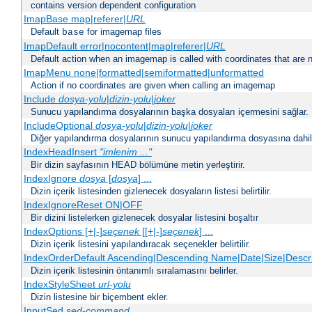
contains version dependent configuration
ImapBase map|referer|
URL
Default
for imagemap files
base
ImapDefault error|nocontent|map|referer|
URL
Default action when an imagemap is called with coordinates that are n
ImapMenu none|formatted|semiformatted|unformatted
Action if no coordinates are given when calling an imagemap
Include
dosya-yolu
|
dizin-yolu
|
joker
Sunucu yapılandırma dosyalarının başka dosyaları içermesini sağlar.
IncludeOptional
dosya-yolu
|
dizin-yolu
|
joker
Diğer yapılandırma dosyalarının sunucu yapılandırma dosyasına dahil 
IndexHeadInsert
"imlenim ..."
Bir dizin sayfasının HEAD bölümüne metin yerleştirir.
IndexIgnore
dosya
[
dosya
] ...
Dizin içerik listesinden gizlenecek dosyaların listesi belirtilir.
IndexIgnoreReset ON|OFF
Bir dizini listelerken gizlenecek dosyalar listesini boşaltır
IndexOptions [+|-]
seçenek
[[+|-]
seçenek
] ...
Dizin içerik listesini yapılandıracak seçenekler belirtilir.
IndexOrderDefault Ascending|Descending Name|Date|Size|Descri
Dizin içerik listesinin öntanımlı sıralamasını belirler.
IndexStyleSheet
url-yolu
Dizin listesine bir biçembent ekler.
InputSed
sed-command