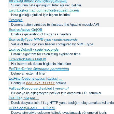
ErrorLog
dosya-yolu
|syslog[:
oluşum
]
Sunucunun hata günlüğünü tutacağı yeri belirler.
ErrorLogFormat [connection|request]
biçem
Hata günlüğü girdileri için biçem belirtimi
Example
Demonstration directive to illustrate the Apache module API
ExpiresActive On|Off
Enables generation of
headers
Expires
ExpiresByType
MIME-type
<code>seconds
Value of the
header configured by MIME type
Expires
ExpiresDefault
<code>seconds
Default algorithm for calculating expiration time
ExtendedStatus On|Off
Her istekte ek durum bilgisinin izini sürer
ExtFilterDefine
filtername
parameters
Define an external filter
ExtFilterOptions
option
[
option
] ...
Configure
options
mod_ext_filter
FallbackResource disabled |
yerel-url
Bir dosya ile eşleşmeyen istekler için öntanımlı URL tanımlar
FileETag
bileşen
...
Duruk dosyalar için
HTTP yanıt başlığını oluşturmakta kullanılaca
ETag
<Files
dosya-adı
> ... </Files>
Dosya isimleriyle eşleşme halinde uygulanacak yönergeleri içerir.