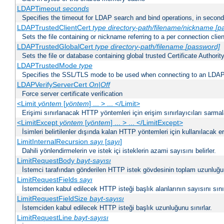
LDAPTimeout
seconds
Specifies the timeout for LDAP search and bind operations, in secon
LDAPTrustedClientCert
type
directory-path/filename/nickname
[p
Sets the file containing or nickname referring to a per connection clien
LDAPTrustedGlobalCert
type
directory-path/filename
[password]
Sets the file or database containing global trusted Certificate Authority 
LDAPTrustedMode
type
Specifies the SSL/TLS mode to be used when connecting to an LDAP
LDAPVerifyServerCert
On|Off
Force server certificate verification
<Limit
yöntem
[
yöntem
] ... > ... </Limit>
Erişimi sınırlanacak HTTP yöntemleri için erişim sınırlayıcıları sarmal
<LimitExcept
yöntem
[
yöntem
] ... > ... </LimitExcept>
İsimleri belirtilenler dışında kalan HTTP yöntemleri için kullanılacak er
LimitInternalRecursion
sayı
[
sayı
]
Dahili yönlendirmelerin ve istek içi isteklerin azami sayısını belirler.
LimitRequestBody
bayt-sayısı
İstemci tarafından gönderilen HTTP istek gövdesinin toplam uzunluğun
LimitRequestFields
sayı
İstemciden kabul edilecek HTTP isteği başlık alanlarının sayısını sınır
LimitRequestFieldSize
bayt-sayısı
İstemciden kabul edilecek HTTP isteği başlık uzunluğunu sınırlar.
LimitRequestLine
bayt-sayısı