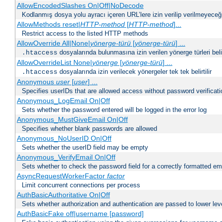
AllowEncodedSlashes On|Off|NoDecode
Kodlanmış dosya yolu ayracı içeren URL’lere izin verilip verilmeyeceğin
AllowMethods reset|
HTTP-method
[
HTTP-method
]...
Restrict access to the listed HTTP methods
AllowOverride All|None|
yönerge-türü
[
yönerge-türü
] ...
dosyalarında bulunmasına izin verilen yönerge türleri belirt
.htaccess
AllowOverrideList None|
yönerge
[
yönerge-türü
] ...
dosyalarında izin verilecek yönergeler tek tek belirtilir
.htaccess
Anonymous
user
[
user
] ...
Specifies userIDs that are allowed access without password verificati
Anonymous_LogEmail On|Off
Sets whether the password entered will be logged in the error log
Anonymous_MustGiveEmail On|Off
Specifies whether blank passwords are allowed
Anonymous_NoUserID On|Off
Sets whether the userID field may be empty
Anonymous_VerifyEmail On|Off
Sets whether to check the password field for a correctly formatted em
AsyncRequestWorkerFactor
factor
Limit concurrent connections per process
AuthBasicAuthoritative On|Off
Sets whether authorization and authentication are passed to lower le
AuthBasicFake off|username [password]