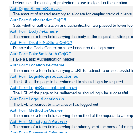
Determines the quality-of-protection to use in digest authentication
AuthDigestShmemSize
size
The amount of shared memory to allocate for keeping track of clients
AuthFormAuthoritative On|Off
Sets whether authorization and authentication are passed to lower le
AuthFormBody
fieldname
The name of a form field carrying the body of the request to attempt 
AuthFormDisableNoStore
On|Off
Disable the CacheControl no-store header on the login page
AuthFormFakeBasicAuth
On|Off
Fake a Basic Authentication header
AuthFormLocation
fieldname
The name of a form field carrying a URL to redirect to on successful l
AuthFormLoginRequiredLocation
url
The URL of the page to be redirected to should login be required
AuthFormLoginSuccessLocation
url
The URL of the page to be redirected to should login be successful
AuthFormLogoutLocation
uri
The URL to redirect to after a user has logged out
AuthFormMethod
fieldname
The name of a form field carrying the method of the request to attemp
AuthFormMimetype
fieldname
The name of a form field carrying the mimetype of the body of the req
AuthFormPassword
fieldname