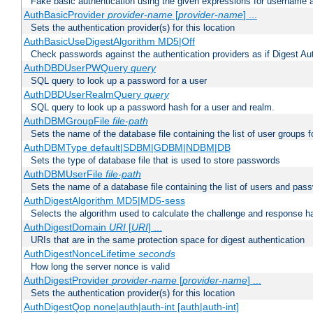
Fake basic authentication using the given expressions for username
AuthBasicProvider
provider-name
[
provider-name
] ...
Sets the authentication provider(s) for this location
AuthBasicUseDigestAlgorithm MD5|Off
Check passwords against the authentication providers as if Digest Aut
AuthDBDUserPWQuery
query
SQL query to look up a password for a user
AuthDBDUserRealmQuery
query
SQL query to look up a password hash for a user and realm.
AuthDBMGroupFile
file-path
Sets the name of the database file containing the list of user groups f
AuthDBMType default|SDBM|GDBM|NDBM|DB
Sets the type of database file that is used to store passwords
AuthDBMUserFile
file-path
Sets the name of a database file containing the list of users and pass
AuthDigestAlgorithm MD5|MD5-sess
Selects the algorithm used to calculate the challenge and response ha
AuthDigestDomain
URI
[
URI
] ...
URIs that are in the same protection space for digest authentication
AuthDigestNonceLifetime
seconds
How long the server nonce is valid
AuthDigestProvider
provider-name
[
provider-name
] ...
Sets the authentication provider(s) for this location
AuthDigestQop none|auth|auth-int [auth|auth-int]