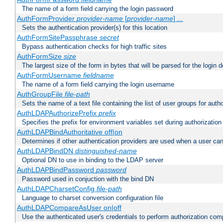
The name of a form field carrying the login password
AuthFormProvider
provider-name
[
provider-name
] ...
Sets the authentication provider(s) for this location
AuthFormSitePassphrase
secret
Bypass authentication checks for high traffic sites
AuthFormSize
size
The largest size of the form in bytes that will be parsed for the login d
AuthFormUsername
fieldname
The name of a form field carrying the login username
AuthGroupFile
file-path
Sets the name of a text file containing the list of user groups for autho
AuthLDAPAuthorizePrefix
prefix
Specifies the prefix for environment variables set during authorization
AuthLDAPBindAuthoritative off|on
Determines if other authentication providers are used when a user can
AuthLDAPBindDN
distinguished-name
Optional DN to use in binding to the LDAP server
AuthLDAPBindPassword
password
Password used in conjuction with the bind DN
AuthLDAPCharsetConfig
file-path
Language to charset conversion configuration file
AuthLDAPCompareAsUser on|off
Use the authenticated user's credentials to perform authorization co