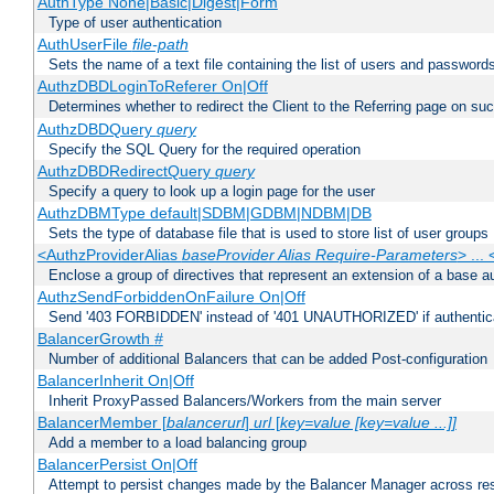
AuthType None|Basic|Digest|Form
Type of user authentication
AuthUserFile
file-path
Sets the name of a text file containing the list of users and passwords
AuthzDBDLoginToReferer On|Off
Determines whether to redirect the Client to the Referring page on succ
AuthzDBDQuery
query
Specify the SQL Query for the required operation
AuthzDBDRedirectQuery
query
Specify a query to look up a login page for the user
AuthzDBMType default|SDBM|GDBM|NDBM|DB
Sets the type of database file that is used to store list of user groups
<AuthzProviderAlias
baseProvider Alias Require-Parameters
> ...
Enclose a group of directives that represent an extension of a base au
AuthzSendForbiddenOnFailure On|Off
Send '403 FORBIDDEN' instead of '401 UNAUTHORIZED' if authenticat
BalancerGrowth
#
Number of additional Balancers that can be added Post-configuration
BalancerInherit On|Off
Inherit ProxyPassed Balancers/Workers from the main server
BalancerMember [
balancerurl
]
url
[
key=value [key=value ...]]
Add a member to a load balancing group
BalancerPersist On|Off
Attempt to persist changes made by the Balancer Manager across res