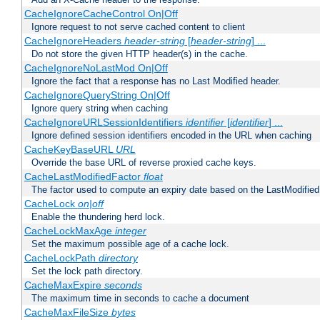
CacheIgnoreCacheControl On|Off
Ignore request to not serve cached content to client
CacheIgnoreHeaders
header-string
[
header-string
] ...
Do not store the given HTTP header(s) in the cache.
CacheIgnoreNoLastMod On|Off
Ignore the fact that a response has no Last Modified header.
CacheIgnoreQueryString On|Off
Ignore query string when caching
CacheIgnoreURLSessionIdentifiers
identifier
[
identifier
] ...
Ignore defined session identifiers encoded in the URL when caching
CacheKeyBaseURL
URL
Override the base URL of reverse proxied cache keys.
CacheLastModifiedFactor
float
The factor used to compute an expiry date based on the LastModified
CacheLock
on|off
Enable the thundering herd lock.
CacheLockMaxAge
integer
Set the maximum possible age of a cache lock.
CacheLockPath
directory
Set the lock path directory.
CacheMaxExpire
seconds
The maximum time in seconds to cache a document
CacheMaxFileSize
bytes