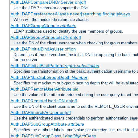
AuthLDAPCompareDNOnServer on|off
Use the LDAP server to compare the DNs
AuthLDAPDereferenceAliases never|searching|finding|always
When will the module de-reference aliases
AuthLDAPGroupAttribute
attribute
LDAP attributes used to identify the user members of groups.
AuthLDAPGroupAttributeIsDN on|off
Use the DN of the client username when checking for group members
AuthLDAPInitialBindAsUser off|on
Determines if the server does the initial DN lookup using the basic a
for the server
AuthLDAPInitialBindPattern
regex
substitution
Specifies the transformation of the basic authentication username to
AuthLDAPMaxSubGroupDepth
Number
Specifies the maximum sub-group nesting depth that will be evaluated
AuthLDAPRemoteUserAttribute uid
Use the value of the attribute returned during the user query to se
AuthLDAPRemoteUserIsDN on|off
Use the DN of the client username to set the REMOTE_USER environ
AuthLDAPSearchAsUser on|off
Use the authenticated user's credentials to perform authorization sea
AuthLDAPSubGroupAttribute
attribute
Specifies the attribute labels, one value per directive line, used to d
AuthLDAPSubGroupClass
LdapObjectClass