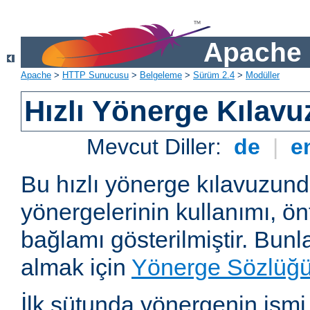
Apache 
Apache
>
HTTP Sunucusu
>
Belgeleme
>
Sürüm 2.4
>
Modüller
Hızlı Yönerge Kılavu
Mevcut Diller:
de
|
e
Bu hızlı yönerge kılavuzun
yönergelerinin kullanımı, ö
bağlamı gösterilmiştir. Bunlar
almak için
Yönerge Sözlüğ
İlk sütunda yönergenin ismi ve