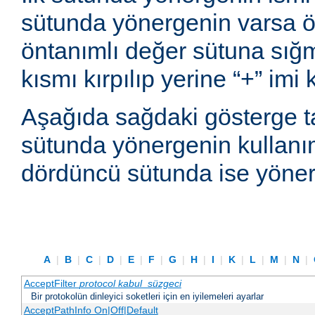
sütunda yönergenin varsa ön
öntanımlı değer sütuna sı
kısmı kırpılıp yerine “+” imi
Aşağıda sağdaki gösterge t
sütunda yönergenin kullanım
dördüncü sütunda ise yönerg
A
|
B
|
C
|
D
|
E
|
F
|
G
|
H
|
I
|
K
|
L
|
M
|
N
|
AcceptFilter
protocol
kabul_süzgeci
Bir protokolün dinleyici soketleri için en iyilemeleri ayarlar
AcceptPathInfo On|Off|Default