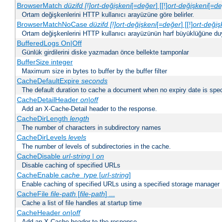
BrowserMatch
düzifd [!]ort-değişkeni
[=
değer
] [[!]
ort-değişkeni
[=
de
Ortam değişkenlerini HTTP kullanıcı arayüzüne göre belirler.
BrowserMatchNoCase
düzifd [!]ort-değişkeni
[=
değer
] [[!]
ort-değiş
Ortam değişkenlerini HTTP kullanıcı arayüzünün harf büyüklüğüne duyar
BufferedLogs On|Off
Günlük girdilerini diske yazmadan önce bellekte tamponlar
BufferSize integer
Maximum size in bytes to buffer by the buffer filter
CacheDefaultExpire
seconds
The default duration to cache a document when no expiry date is spec
CacheDetailHeader
on|off
Add an X-Cache-Detail header to the response.
CacheDirLength
length
The number of characters in subdirectory names
CacheDirLevels
levels
The number of levels of subdirectories in the cache.
CacheDisable
url-string
|
on
Disable caching of specified URLs
CacheEnable
cache_type
[
url-string
]
Enable caching of specified URLs using a specified storage manager
CacheFile
file-path
[
file-path
] ...
Cache a list of file handles at startup time
CacheHeader
on|off
Add an X-Cache header to the response.