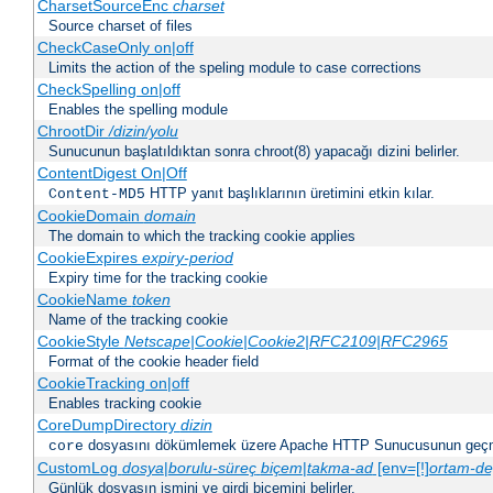
CharsetSourceEnc
charset
Source charset of files
CheckCaseOnly on|off
Limits the action of the speling module to case corrections
CheckSpelling on|off
Enables the spelling module
ChrootDir
/dizin/yolu
Sunucunun başlatıldıktan sonra chroot(8) yapacağı dizini belirler.
ContentDigest On|Off
HTTP yanıt başlıklarının üretimini etkin kılar.
Content-MD5
CookieDomain
domain
The domain to which the tracking cookie applies
CookieExpires
expiry-period
Expiry time for the tracking cookie
CookieName
token
Name of the tracking cookie
CookieStyle
Netscape|Cookie|Cookie2|RFC2109|RFC2965
Format of the cookie header field
CookieTracking on|off
Enables tracking cookie
CoreDumpDirectory
dizin
dosyasını dökümlemek üzere Apache HTTP Sunucusunun geçme
core
CustomLog
dosya
|
borulu-süreç
biçem
|
takma-ad
[env=[!]
ortam-de
Günlük dosyasın ismini ve girdi biçemini belirler.