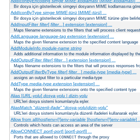
AddIconByEncoding
simge
MIME-kodlaması
[
MIME-kodlaması
] ..
Bir dosya için gösterilecek simgeyi dosyanın MIME kodlamasına göre b
AddIconByType
simge
MIME-türü
[
MIME-türü
] ...
Bir dosya için gösterilecek simgeyi dosyanın MIME türüne göre belirle
AddInputFilter
filter
[;
filter
...]
extension
[
extension
] ...
Maps filename extensions to the filters that will process client reques
AddLanguage
language-tag
extension
[
extension
] ...
Maps the given filename extension to the specified content language
AddModuleInfo
module-name
string
Adds additional information to the module information displayed by the
AddOutputFilter
filter
[;
filter
...]
extension
[
extension
] ...
Maps filename extensions to the filters that will process responses fr
AddOutputFilterByType
filter
[;
filter
...]
media-type
[
media-type
] ...
assigns an output filter to a particular media-type
AddType
media-type
extension
[
extension
] ...
Maps the given filename extensions onto the specified content type
Alias [
URL-yolu
]
dosya-yolu
|
dizin-yolu
URL’leri dosya sistemi konumlarıyla eşler.
AliasMatch "
düzenli-ifade
" "
dosya-yolu
|
dizin-yolu
"
URL’leri dosya sistemi konumlarıyla düzenli ifadeleri kullanarak eşler.
Allow from all|
host
|env=[!]
env-variable
[
host
|env=[!]
env-variable
] .
Controls which hosts can access an area of the server
AllowCONNECT
port
[-
port
] [
port
[-
port
]] ...
Ports that are allowed to
through the proxy
CONNECT