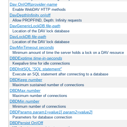
Dav On|Off|
provider-name
Enable WebDAV HTTP methods
DavDepthInfinity on|off
Allow PROPFIND, Depth: Infinity requests
DavGenericLockDB
file-path
Location of the DAV lock database
DavLockDB
file-path
Location of the DAV lock database
DavMinTimeout
seconds
Minimum amount of time the server holds a lock on a DAV resource
DBDExptime
time-in-seconds
Keepalive time for idle connections
DBDInitSQL
"SQL statement"
Execute an SQL statement after connecting to a database
DBDKeep
number
Maximum sustained number of connections
DBDMax
number
Maximum number of connections
DBDMin
number
Minimum number of connections
DBDParams
param1
=
value1
[,
param2
=
value2
]
Parameters for database connection
DBDPersist On|Off