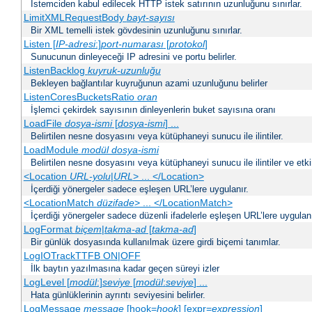
İstemciden kabul edilecek HTTP istek satırının uzunluğunu sınırlar.
LimitXMLRequestBody
bayt-sayısı
Bir XML temelli istek gövdesinin uzunluğunu sınırlar.
Listen [
IP-adresi
:]
port-numarası
[
protokol
]
Sunucunun dinleyeceği IP adresini ve portu belirler.
ListenBacklog
kuyruk-uzunluğu
Bekleyen bağlantılar kuyruğunun azami uzunluğunu belirler
ListenCoresBucketsRatio
oran
İşlemci çekirdek sayısının dinleyenlerin buket sayısına oranı
LoadFile
dosya-ismi
[
dosya-ismi
] ...
Belirtilen nesne dosyasını veya kütüphaneyi sunucu ile ilintiler.
LoadModule
modül dosya-ismi
Belirtilen nesne dosyasını veya kütüphaneyi sunucu ile ilintiler ve etki
<Location
URL-yolu
|
URL
> ... </Location>
İçerdiği yönergeler sadece eşleşen URL’lere uygulanır.
<LocationMatch
düzifade
> ... </LocationMatch>
İçerdiği yönergeler sadece düzenli ifadelerle eşleşen URL’lere uygulanı
LogFormat
biçem
|
takma-ad
[
takma-ad
]
Bir günlük dosyasında kullanılmak üzere girdi biçemi tanımlar.
LogIOTrackTTFB ON|OFF
İlk baytın yazılmasına kadar geçen süreyi izler
LogLevel [
modül
:]
seviye
[
modül
:
seviye
] ...
Hata günlüklerinin ayrıntı seviyesini belirler.
LogMessage
message
[hook=
hook
] [expr=
expression
]