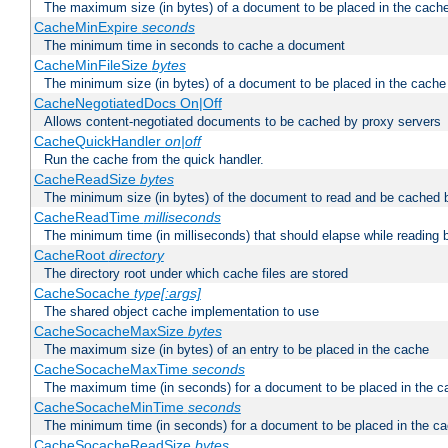
The maximum size (in bytes) of a document to be placed in the cach
CacheMinExpire
seconds
The minimum time in seconds to cache a document
CacheMinFileSize
bytes
The minimum size (in bytes) of a document to be placed in the cache
CacheNegotiatedDocs On|Off
Allows content-negotiated documents to be cached by proxy servers
CacheQuickHandler
on|off
Run the cache from the quick handler.
CacheReadSize
bytes
The minimum size (in bytes) of the document to read and be cached 
CacheReadTime
milliseconds
The minimum time (in milliseconds) that should elapse while reading 
CacheRoot
directory
The directory root under which cache files are stored
CacheSocache
type[:args]
The shared object cache implementation to use
CacheSocacheMaxSize
bytes
The maximum size (in bytes) of an entry to be placed in the cache
CacheSocacheMaxTime
seconds
The maximum time (in seconds) for a document to be placed in the c
CacheSocacheMinTime
seconds
The minimum time (in seconds) for a document to be placed in the c
CacheSocacheReadSize
bytes