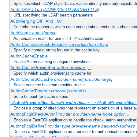
Specifies which LDAP objectClass values identify directory objects t
AuthLDAPUrl
url [NONE|SSL|TLS|STARTTLS]
URL specifying the LDAP search parameters
AuthMerging Off | And | Or
Controls the manner in which each configuration section's authorizatio
AuthName
auth-domain
Authorization realm for use in HTTP authentication
AuthnCacheContext
directory|server|custom-string
Specify a context string for use in the cache key
AuthnCacheEnable
Enable Authn caching configured anywhere
AuthnCacheProvideFor
authn-provider
[...]
Specify which authn provider(s) to cache for
AuthnCacheSOCache
provider-name[:provider-args]
Select socache backend provider to use
AuthnCacheTimeout
timeout
(seconds)
Set a timeout for cache entries
<AuthnProviderAlias
baseProvider Alias
> ... </AuthnProviderAlias
Enclose a group of directives that represent an extension of a base au
AuthnzFcgiCheckAuthnProvider
provider-name
|
option
...
None
Enables a FastCGI application to handle the check_authn authenticat
AuthnzFcgiDefineProvider
type
provider-name
backend-address
Defines a FastCGI application as a provider for authentication and/or 