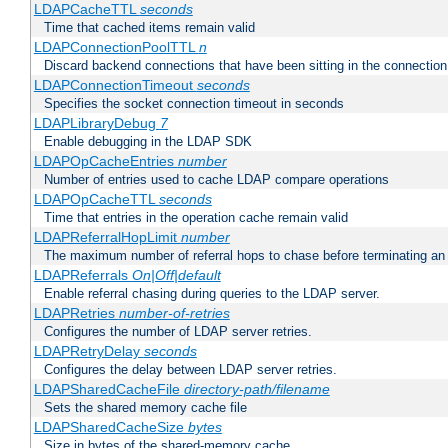
LDAPCacheTTL
seconds
Time that cached items remain valid
LDAPConnectionPoolTTL
n
Discard backend connections that have been sitting in the connection
LDAPConnectionTimeout
seconds
Specifies the socket connection timeout in seconds
LDAPLibraryDebug
7
Enable debugging in the LDAP SDK
LDAPOpCacheEntries
number
Number of entries used to cache LDAP compare operations
LDAPOpCacheTTL
seconds
Time that entries in the operation cache remain valid
LDAPReferralHopLimit
number
The maximum number of referral hops to chase before terminating a
LDAPReferrals
On|Off|default
Enable referral chasing during queries to the LDAP server.
LDAPRetries
number-of-retries
Configures the number of LDAP server retries.
LDAPRetryDelay
seconds
Configures the delay between LDAP server retries.
LDAPSharedCacheFile
directory-path/filename
Sets the shared memory cache file
LDAPSharedCacheSize
bytes
Size in bytes of the shared-memory cache