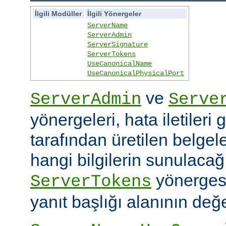
İlgili Modüller
İlgili Yönergeler
ServerName
ServerAdmin
ServerSignature
ServerTokens
UseCanonicalName
UseCanonicalPhysicalPort
ve
ServerAdmin
Serve
yönergeleri, hata iletileri
tarafından üretilen belgele
hangi bilgilerin sunulacağın
yönerges
ServerTokens
yanıt başlığı alanının değer