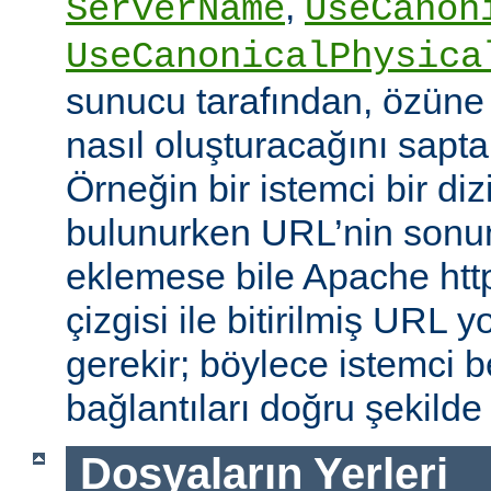
,
ServerName
UseCanon
UseCanonicalPhysica
sunucu tarafından, özüne 
nasıl oluşturacağını saptam
Örneğin bir istemci bir diz
bulunurken URL’nin sonun
eklemese bile Apache http
çizgisi ile bitirilmiş URL
gerekir; böylece istemci b
bağlantıları doğru şekilde
Dosyaların Yerleri