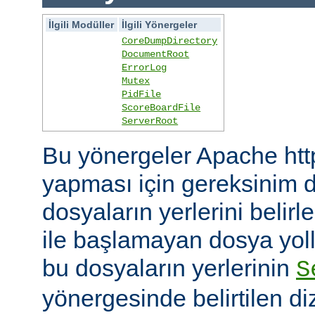
İlgili Modüller
İlgili Yönergeler
CoreDumpDirectory
DocumentRoot
ErrorLog
Mutex
PidFile
ScoreBoardFile
ServerRoot
Bu yönergeler Apache htt
yapması için gereksinim d
dosyaların yerlerini belirler
ile başlamayan dosya yoll
bu dosyaların yerlerinin
S
yönergesinde belirtilen diz