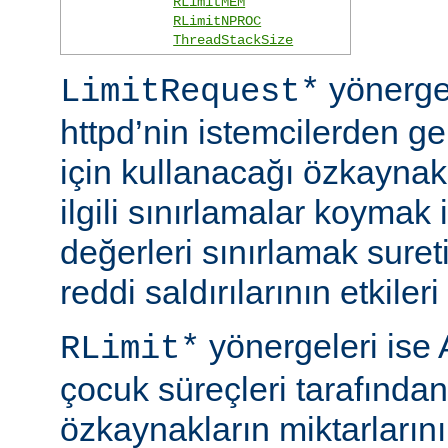
RLimitMEM
RLimitNPROC
ThreadStackSize
yönerge
LimitRequest*
httpd’nin istemcilerden ge
için kullanacağı özkaynakla
ilgili sınırlamalar koymak i
değerleri sınırlamak suret
reddi saldırılarının etkileri 
yönergeleri ise 
RLimit*
çocuk süreçleri tarafından
özkaynakların miktarlarını