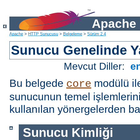
Apache 
Apache
>
HTTP Sunucusu
>
Belgeleme
>
Sürüm 2.4
Sunucu Genelinde Y
Mevcut Diller:
e
Bu belgede
modülü il
core
sunucunun temel işlemlerin
kullanılan yönergelerden baz
Sunucu Kimliği