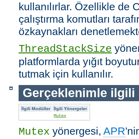
kullanılırlar. Özellikle de 
çalıştırma komutları taraf
özkaynakları denetlemekte 
yöner
ThreadStackSize
platformlarda yığıt boyut
tutmak için kullanılır.
Gerçeklenimle ilgili
İlgili Modüller
İlgili Yönergeler
Mutex
yönergesi,
APR
'ni
Mutex