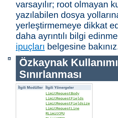
varsayılır; root olmayan ku
yazılabilen dosya yolları
yerleştirmemeye dikkat e
daha ayrıntılı bilgi edinme
ipuçları
belgesine bakınız
Özkaynak Kullanımı
Sınırlanması
İlgili Modüller
İlgili Yönergeler
LimitRequestBody
LimitRequestFields
LimitRequestFieldsize
LimitRequestLine
RLimitCPU