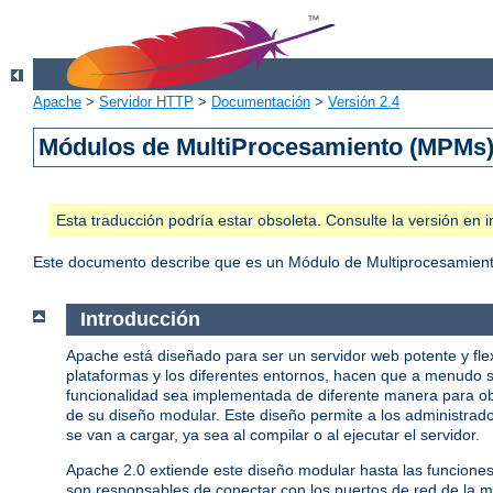
Apache
>
Servidor HTTP
>
Documentación
>
Versión 2.4
Módulos de MultiProcesamiento (MPMs
Esta traducción podría estar obsoleta. Consulte la versión e
Este documento describe que es un Módulo de Multiprocesamient
Introducción
Apache está diseñado para ser un servidor web potente y fle
plataformas y los diferentes entornos, hacen que a menudo s
funcionalidad sea implementada de diferente manera para ob
de su diseño modular. Este diseño permite a los administrado
se van a cargar, ya sea al compilar o al ejecutar el servidor.
Apache 2.0 extiende este diseño modular hasta las funcione
son responsables de conectar con los puertos de red de la má