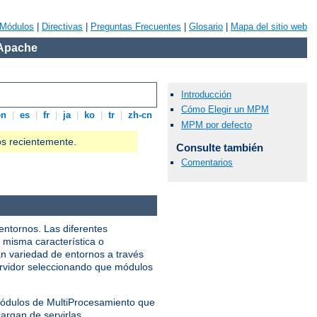
Módulos
|
Directivas
|
Preguntas Frecuentes
|
Glosario
|
Mapa del sitio web
 Apache
Introducción
Cómo Elegir un MPM
en
|
es
|
fr
|
ja
|
ko
|
tr
|
zh-cn
MPM por defecto
os recientemente.
Consulte también
Comentarios
entornos. Las diferentes
 misma característica o
n variedad de entornos a través
servidor seleccionando que módulos
 Módulos de MultiProcesamiento que
argan de servirlas.