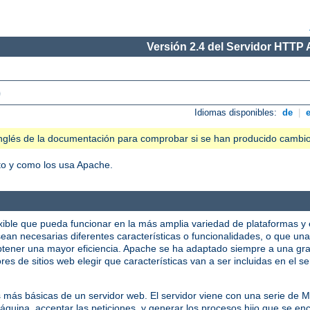
Versión 2.4 del Servidor HTTP
)
Idiomas disponibles:
de
|
n inglés de la documentación para comprobar si se han producido cambi
o y como los usa Apache.
xible que pueda funcionar en la más amplia variedad de plataformas y 
ean necesarias diferentes características o funcionalidades, o que una
tener una mayor eficiencia. Apache se ha adaptado siempre a una gra
res de sitios web elegir que características van a ser incluidas en el 
s más básicas de un servidor web. El servidor viene con una serie de
quina, acceptar las peticiones, y generar los procesos hijo que se enc