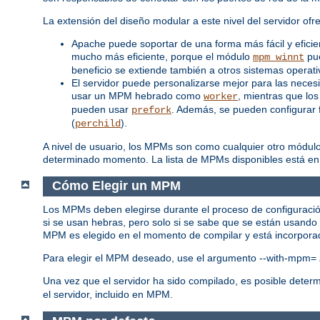
La extensión del diseño modular a este nivel del servidor ofr
Apache puede soportar de una forma más fácil y efici
mucho más eficiente, porque el módulo
pue
mpm_winnt
beneficio se extiende también a otros sistemas opera
El servidor puede personalizarse mejor para las neces
usar un MPM hebrado como
, mientras que los
worker
pueden usar
. Además, se pueden configurar f
prefork
(
).
perchild
A nivel de usuario, los MPMs son como cualquier otro módul
determinado momento. La lista de MPMs disponibles está en
Cómo Elegir un MPM
Los MPMs deben elegirse durante el proceso de configuració
si se usan hebras, pero solo si se sabe que se están usand
MPM es elegido en el momento de compilar y está incorporad
Para elegir el MPM deseado, use el argumento --with-mpm=
Una vez que el servidor ha sido compilado, es posible dete
el servidor, incluido en MPM.