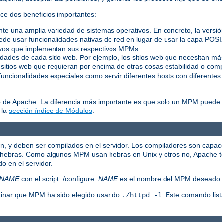
ece dos beneficios importantes:
ente una amplia variedad de sistemas operativos. En concreto, la vers
de usar funcionalidades nativas de red en lugar de usar la capa POS
tivos que implementan sus respectivos MPMs.
idades de cada sitio web. Por ejemplo, los sitios web que necesitan m
 sitios web que requieran por encima de otras cosas estabilidad o comp
uncionalidades especiales como servir diferentes hosts con diferentes 
o de Apache. La diferencia más importante es que solo un MPM puede e
 la
sección índice de Módulos
.
n, y deben ser compilados en el servidor. Los compiladores son capa
o hebras. Como algunos MPM usan hebras en Unix y otros no, Apache te
o en el servidor.
NAME
con el script ./configure.
NAME
es el nombre del MPM deseado.
rminar que MPM ha sido elegido usando
. Este comando lis
./httpd -l