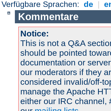
Verfügbare Sprachen:
de
|
e
Kommentare
Notice:
This is not a Q&A sect
should be pointed towar
documentation or serve
our moderators if they a
considered invalid/off-t
manage the Apache HTTP
either our IRC channel, 
our
mailing lists
.