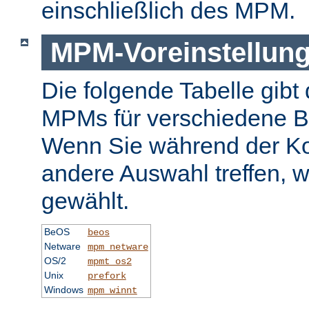
einschließlich des MPM.
MPM-Voreinstellun
Die folgende Tabelle gibt 
MPMs für verschiedene B
Wenn Sie während der Ko
andere Auswahl treffen, 
gewählt.
BeOS
beos
Netware
mpm_netware
OS/2
mpmt_os2
Unix
prefork
Windows
mpm_winnt