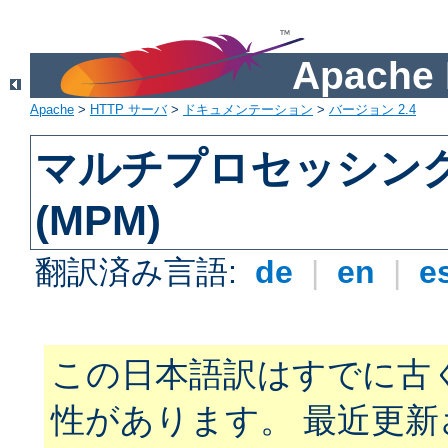
Apach
Apache
>
HTTP サーバ
>
ドキュメンテーション
>
バージョン 2.4
マルチプロセッシン
(MPM)
翻訳済み言語:
de
|
en
|
e
この日本語訳はすでに古
性があります。 最近更