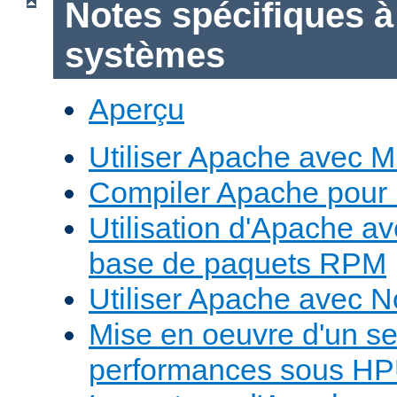
Notes spécifiques à
systèmes
Aperçu
Utiliser Apache avec 
Compiler Apache pour
Utilisation d'Apache a
base de paquets RPM
Utiliser Apache avec 
Mise en oeuvre d'un s
performances sous H