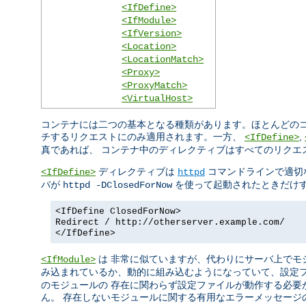
<IfDefine>
<IfModule>
<IfVersion>
<Location>
<LocationMatch>
<Proxy>
<ProxyMatch>
<VirtualHost>
コンテナには二つの基本となる種類があります。ほとんどのコ
チするリクエストにのみ適用されます。一方、
,
<IfDefine>
真であれば、 コンテナ中のディレクティブはすべてのリクエ
ディレクティブは
コマンドラインで適切
<IfDefine>
httpd
バが
を使って起動されたときだけす
httpd -DClosedForNow
<IfDefine ClosedForNow>
Redirect / http://otherserver.example.com/
</IfDefine>
は 非常に似ていますが、代わりにサーバ上でモ
<IfModule>
み込まれているか、動的に組み込むようになっていて、設定
のモジュールの 存在に関わらず設定ファイルが動作する必要
ん。 存在しないモジュールに関する有用なエラーメッセージ