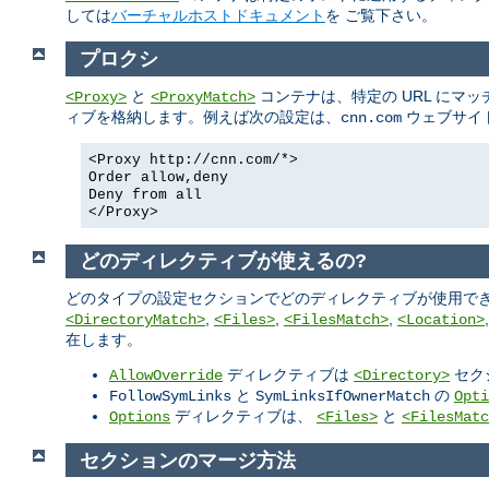
しては
バーチャルホストドキュメント
を ご覧下さい。
プロクシ
と
コンテナは、特定の URL にマ
<Proxy>
<ProxyMatch>
ィブを格納します。例えば次の設定は、
ウェブサイ
cnn.com
<Proxy http://cnn.com/*>
Order allow,deny
Deny from all
</Proxy>
どのディレクティブが使えるの?
どのタイプの設定セクションでどのディレクティブが使用でき
,
,
,
<DirectoryMatch>
<Files>
<FilesMatch>
<Location>
在します。
ディレクティブは
セク
AllowOverride
<Directory>
と
の
FollowSymLinks
SymLinksIfOwnerMatch
Opti
ディレクティブは、
と
Options
<Files>
<FilesMatc
セクションのマージ方法