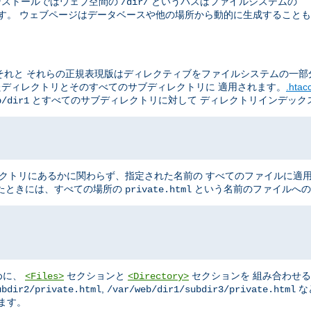
のインストールではウェブ空間の
というパスはファイルシステムの
/dir/
す。 ウェブページはデータベースや他の場所から動的に生成することも
それと それらの正規表現版はディレクティブをファイルシステムの一部
たディレクトリとそのすべてのサブディレクトリに 適用されます。
.hta
とすべてのサブディレクトリに対して ディレクトリインデック
b/dir1
クトリにあるかに関わらず、指定された名前の すべてのファイルに適
たときには、すべての場所の
という名前のファイルへの
private.html
めに、
セクションと
セクションを 組み合わせ
<Files>
<Directory>
,
な
ubdir2/private.html
/var/web/dir1/subdir3/private.html
ます。