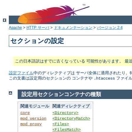
Apache
>
HTTP サーバ
>
ドキュメンテーション
>
バージョン 2.4
セクションの設定
この日本語訳はすでに古くなっている 可能性があります。 最
設定ファイル
中のディレクティブは サーバ全体に適用されたり、
この文書は設定用のセクションの コンテナや
ファイル
.htaccess
設定用セクションコンテナの種類
関連モジュール
関連ディレクティブ
core
<Directory>
mod_version
<DirectoryMatch>
mod_proxy
<Files>
<FilesMatch>