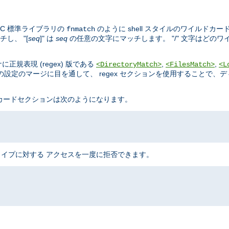
C 標準ライブラリの
のように shell スタイルのワイルドカー
fnmatch
し、 "[
seq
]" は
seq
の任意の文字にマッチします。 "/" 文字はどの
規表現 (regex) 版である
,
,
<DirectoryMatch>
<FilesMatch>
<L
設定のマージに目を通して、 regex セクションを使用することで、
ドカードセクションは次のようになります。
のタイプに対する アクセスを一度に拒否できます。