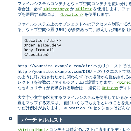
ファイルシステムコンテナとウェブ空間コンテナを使い分ける
場合は、必ず
か
を使用します。ファ
<Directory>
<Files>
ブを適用する際には、
を使用します。
<Location>
ファイルシステム上のオブジェクトへのアクセスを制限する
る、ウェブ空間位置 (URL) が多数あって、設定した制限
<Location /dir/>
Order allow,deny
Deny from all
</Location>
へのリクエストでは
http://yoursite.example.com/dir/
へのリクエストで簡
http://yoursite.example.com/DIR/
のように呼び出されたかに関わらず その場所から提供される
レクトリを複数のファイルシステムに設置できます。
<Direc
なセキュリティが要求される場合は、 適切に
ディレ
Options
大文字小文字を区別するファイルシステムを使用しているから
置をマップする方法は、 他にいくらでもあるということを覚
つだけ例外があります。
セクションはどんな 
<Location />
バーチャルホスト
コンテナは特定のホストに適用するディレク
<VirtualHost>