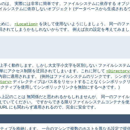
のは、 実際には非常に簡単です。ファイルシステムに依存する オブ
イルシステムに依存しないオブジェクト (データベースから生成されるウ
ために、
を決して使用ないようにしましょう。 同一のフ
<Location>
を迂回されてしまうかもしれないからです。 例えば次の設定を考えてみま
上手く動作します。しかし大文字小文字を区別しない ファイルシステム
単にアクセス制限を迂回されてしまいます。これに対して
<Directory
内容に適用されます。 (例外はファイルシステムのリンクです。シンボ
ディレクティブはパス名をリセットすることなくシンボリックリ
tory>
クティブを使用してシンボリックリンクを無効にするべきです。)
上記のことは 無関係だと思われるかもしれませんが、 同一のファイ
えていてください。 ですからできる限りファイルシステムコンテナを使
URL にも関わらず適用されるので、完全に安全です。
ティブを格納します。 一台のマシンで複数のホストを異なる設定で提供