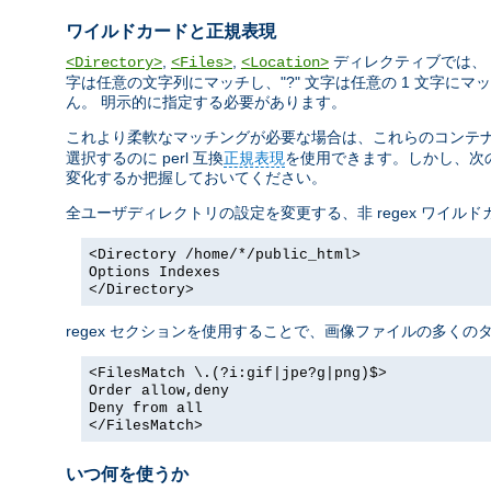
ワイルドカードと正規表現
,
,
ディレクティブでは、 
<Directory>
<Files>
<Location>
字は任意の文字列にマッチし、"?" 文字は任意の 1 文字にマッチ
ん。 明示的に指定する必要があります。
これより柔軟なマッチングが必要な場合は、これらのコンテナに正
選択するのに perl 互換
正規表現
を使用できます。しかし、次の
変化するか把握しておいてください。
全ユーザディレクトリの設定を変更する、非 regex ワイル
<Directory /home/*/public_html>
Options Indexes
</Directory>
regex セクションを使用することで、画像ファイルの多く
<FilesMatch \.(?i:gif|jpe?g|png)$>
Order allow,deny
Deny from all
</FilesMatch>
いつ何を使うか