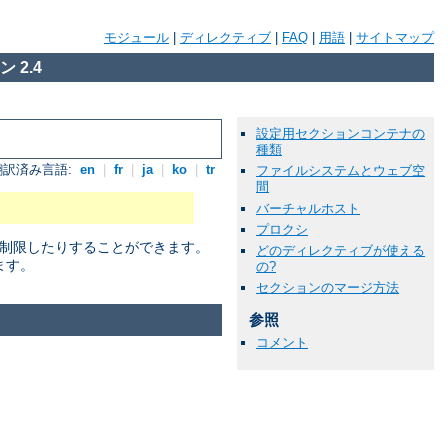
モジュール
|
ディレクティブ
|
FAQ
|
用語
|
サイトマップ
 2.4
設定用セクションコンテナの
種類
翻訳済み言語:
en
|
fr
|
ja
|
ko
|
tr
ファイルシステムとウェブ空
間
バーチャルホスト
プロクシ
に制限したりすることができます。
どのディレクティブが使える
ます。
の?
セクションのマージ方法
参照
コメント