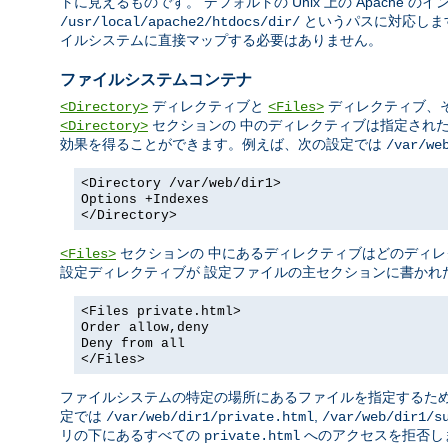
トに見えるものです。 デフォルトの Unix 上の Apache 
というパスに対応しま
/usr/local/apache2/htdocs/dir/
イルシステムに直接マップする必要はありません。
ファイルシステムコンテナ
ディレクティブと
ディレクティブ、
<Directory>
<Files>
セクションの 中のディレクティブは指定され
<Directory>
効果を得ることができます。例えば、次の設定では
/var/we
<Directory /var/web/dir1>
Options +Indexes
</Directory>
セクションの 中にあるディレクティブはどのディレ
<Files>
設定ディレクティブが 設定ファイルの主セクションに書かれ
<Files private.html>
Order allow,deny
Deny from all
</Files>
ファイルシステムの特定の場所にあるファイルを指定するた
定では
,
/var/web/dir1/private.html
/var/web/dir1/s
リの下にあるすべての
へのアクセスを拒否し
private.html