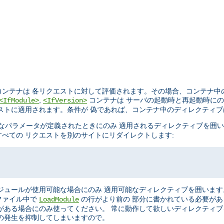
ンテナは 各リクエストに対して評価されます。その場合、コンテナ中
,
コンテナは サーバの起動時と再起動時に
<IfModule>
<IfVersion>
ストに適用されます。条件が 偽であれば、コンテナ中のディレクティ
なパラメータが定義されたときにのみ 適用されるディレクティブを囲
べての リクエストを別のサイトにリダイレクトします:
ジュールが使用可能な場合にのみ 適用可能なディレクティブを囲います
ファイル中で
の行がより前の 部分に書かれている必要が
LoadModule
がある場合にのみ使ってください。 常に動作して欲しいディレクティ
の発生を抑制してしまいますので。