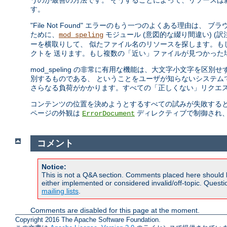
うのが最善の方法です。 そうすることによって、リソースは
す。
"File Not Found" エラーのもう一つのよくある理由は、
ために、
モジュール (意図的な綴り間違い) (訳注: 
mod_speling
ーを横取りして、 似たファイル名のリソースを探します。もし一つ
クトを 送ります。もし複数の「近い」ファイルが見つかった
mod_speling の非常に有用な機能は、大文字小文字を区別
別するものである、 ということをユーザが知らないシステムで役に
さらなる負荷がかかります。すべての「正しくない」リクエス
コンテンツの位置を決めようとするすべての試みが失敗すると、 Apac
ページの外観は
ディレクティブで制御され
ErrorDocument
コメント
Notice:
This is not a Q&A section. Comments placed here should 
either implemented or considered invalid/off-topic. Ques
mailing lists
.
Comments are disabled for this page at the moment.
Copyright 2016 The Apache Software Foundation.