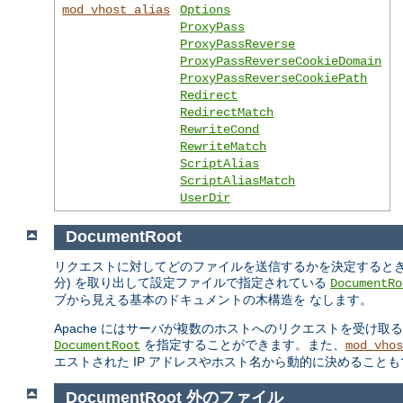
mod_vhost_alias
Options
ProxyPass
ProxyPassReverse
ProxyPassReverseCookieDomain
ProxyPassReverseCookiePath
Redirect
RedirectMatch
RewriteCond
RewriteMatch
ScriptAlias
ScriptAliasMatch
UserDir
DocumentRoot
リクエストに対してどのファイルを送信するかを決定するときの Ap
分) を取り出して設定ファイルで指定されている
DocumentRo
ブから見える基本のドキュメントの木構造を なします。
Apache にはサーバが複数のホストへのリクエストを受け取
を指定することができます。また、
DocumentRoot
mod_vhos
エストされた IP アドレスやホスト名から動的に決めること
DocumentRoot 外のファイル