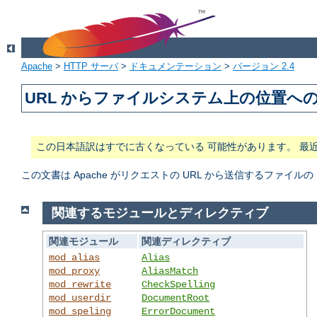
Apache
>
HTTP サーバ
>
ドキュメンテーション
>
バージョン 2.4
URL からファイルシステム上の位置へ
この日本語訳はすでに古くなっている 可能性があります。 最
この文書は Apache がリクエストの URL から送信するファ
関連するモジュールとディレクティブ
関連モジュール
関連ディレクティブ
mod_alias
Alias
mod_proxy
AliasMatch
mod_rewrite
CheckSpelling
mod_userdir
DocumentRoot
mod_speling
ErrorDocument