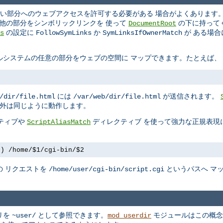
い部分へのウェブアクセスを許可する必要がある 場合がよくあります。A
の他の部分をシンボリックリンクを 使って
の下に持って
DocumentRoot
の設定に
か
が ある場
s
FollowSymLinks
SymLinksIfOwnerMatch
ルシステムの任意の部分をウェブの空間に マップできます。たとえば、
には
が送信されます。
/dir/file.html
/var/web/dir/file.html
以外は同じように動作します。
ティブや
ディレクティブ を使って強力な正規表現
ScriptAliasMatch
+) /home/$1/cgi-bin/$2
の リクエストを
というパスへ マ
/home/user/cgi-bin/script.cgi
リを
として参照できます。
モジュールはこの概念
~user/
mod_userdir