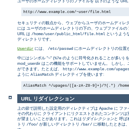
ユーザのホームディレクトリのファイルを 以下のような UR
http://www.example.com/~user/file.html
セキュリティの観点から、ウェブからユーザのホームディレ
には ユーザのホームディレクトリの下の、ウェブファイルの
URL は
というような
/home/user/public_html/file.html
ディレクトリです。
には、
にホームディレクトリの位置
Userdir
/etc/passwd
中にはシンボル "~" (
のように符号化されることが多い) 
%7e
mod_userdir はこの機能をサポートしていません。 し
ができます。たとえば、
http://www.example.com/upage
ように
ディレクティブを使います:
AliasMatch
AliasMatch ^/upages/([a-zA-Z0-9]+)/?(.*) /hom
URL リダイレクション
上の節で説明した設定用のディレクティブは Apache に
その代わりに クライアントにリクエストされたコンテンツは別の
が望ましいことがあります。これは
リダイレクション
と 呼ば
トリ
が新しいディレクトリ
に移動したときは、
/foo/
/bar/