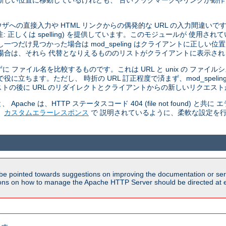
新しい位置に移動しているけれども、 古いブックマークやリンクが動
 ブラウザへの直接入力や HTML リンクからの偶発的な URL の入力間違いです
正しくは spelling) を提供しています。このモジュールが 使用されているとき
だけ見つかった場合は mod_speling はクライアントに正しい位置
場合は、それら 代替となりえるもののリストがクライアントに表示され
せずに ファイル名を比較するものです。これは URL と unix の ファ
立ちます。ただし、 時折の URL 訂正程度で済まず、mod_speli
トの後に URL のリダイレクトとクライアントからの新しいリクエスト
he は、HTTP ステータスコード 404 (file not found) と
、
カスタムエラーレスポンス
で 説明されているように、柔軟な設定を
be pointed towards suggestions on improving the documentation or ser
tions on how to manage the Apache HTTP Server should be directed at e