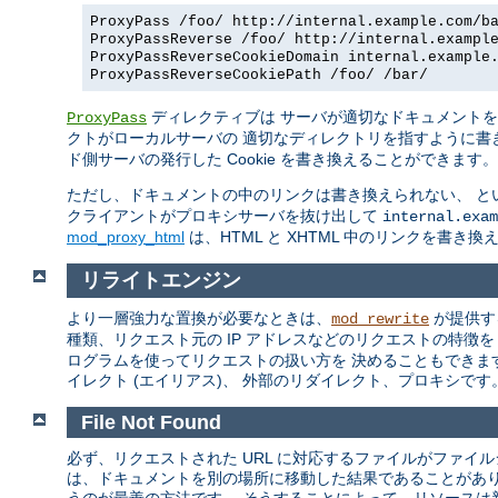
ProxyPass /foo/ http://internal.example.com/b
ProxyPassReverse /foo/ http://internal.exampl
ProxyPassReverseCookieDomain internal.example
ProxyPassReverseCookiePath /foo/ /bar/
ディレクティブは サーバが適切なドキュメント
ProxyPass
クトがローカルサーバの 適切なディレクトリを指すように書
ド側サーバの発行した Cookie を書き換えることができます。
ただし、ドキュメントの中のリンクは書き換えられない、 と
クライアントがプロキシサーバを抜け出して
internal.exam
mod_proxy_html
は、HTML と XHTML 中のリンクを書き
リライトエンジン
より一層強力な置換が必要なときは、
が提供す
mod_rewrite
種類、リクエスト元の IP アドレスなどのリクエストの特徴
ログラムを使ってリクエストの扱い方を 決めることもできま
イレクト (エイリアス)、 外部のリダイレクト、プロキシです。m
File Not Found
必ず、リクエストされた URL に対応するファイルがファイ
は、ドキュメントを別の場所に移動した結果であることがあ