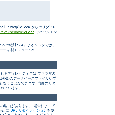
からのリダイレ
nal.example.com
でバックエン
ReverseCookiePath
への絶対パスによるリンクでは、
m
パーティ製モジュールの
れるディレクティブは ブラウザの
は外部のデータベースファイルやプ
行なうことができます: 内部のリダ
されています。
かの理由があります。 場合によって
ために
URL リダイレクション
を使