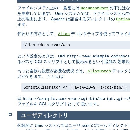
ファイルシステム上の、 厳密には
の下にはな
DocumentRoot
を用意しています。 Unix システムでは、ファイルシステム
上の理由により、 Apache は該当するディレクトリの
Option
ます。
代わりの方法として、
ディレクティブを使ってファイ
Alias
Alias /docs /var/web
という設定のときは、URL
http://www.example.com/docs
るパスが CGI スクリプトとして扱われるという追加の 効果
もっと柔軟な設定が必要な状況では、
ディレク
AliasMatch
とができます。 たとえば、
ScriptAliasMatch ^/~([a-zA-Z0-9]+)/cgi-bin/(.
は
へ
http://example.com/~user/cgi-bin/script.cgi
ファイルを CGI スクリプトとして 扱います。
ユーザディレクトリ
伝統的に Unix システムではユーザ
user
のホームディレクト