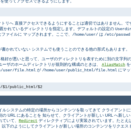
L を使ってアクセスできるようにします。
クトリへ 直接アクセスできるようにすることは適切ではありません。で
 置かれているディレクトリを指定します。デフォルトの設定の
Userdi
ファイルに マップされます。ここで、
は
/home/user/
/etc/passwd
が書かれていない システムでも使うことのできる他の形式もあります。
を格好が悪いと思って、ユーザのディレクトリを表すために別の文字列の
かし、ユーザのホームディレクトリが規則的な構成のときは、
を
AliasMatch
が
にマッ
s/user/file.html
/home/user/public_html/file.html
e/$1/public_html/$2
 ファイルシステムの特定の場所からコンテンツを取ってきて クライアント
 URL にあることを 知らせて、クライアントが新しい URL へ新し
れていて、
ディレクティブにより実装されています。たとえ
Redirect
 以下のようにしてクライアントが新しい場所のコンテンツをリクエス