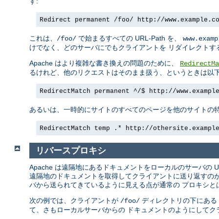
す:
Redirect permanent /foo/ http://www.example.c
これは、
で始まるすべての URL-Path を、
/foo/
www.examp
けでなく、どのサーバにでもクライアントを リダイレクトす
Apache はより複雑な書き換えの問題のために、
RedirectMa
るけれど、他のリクエストはそのまま扱う、というときは以下
RedirectMatch permanent ^/$ http://www.exampl
あるいは、一時的にサイトのすべてのページを他のサイトの特
RedirectMatch temp .* http://othersite.exampl
リバースプロキシ
Apache は遠隔地にあるドキュメントをローカルのサーバの 
遠隔地のドキュメントを取得してクライアントに送り返すのが
バから送られてきているように見える点が通常の プロキシと
次の例では、クライアントが
ディレクトリの下にある
/foo/
て、さもローカルサーバからの ドキュメントのようにしてク