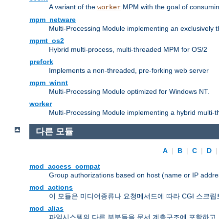
A variant of the
MPM with the goal of consuming
worker
mpm_netware
Multi-Processing Module implementing an exclusively 
mpmt_os2
Hybrid multi-process, multi-threaded MPM for OS/2
prefork
Implements a non-threaded, pre-forking web server
mpm_winnt
Multi-Processing Module optimized for Windows NT.
worker
Multi-Processing Module implementing a hybrid multi-
다른 모듈
A
|
B
|
C
|
D
mod_access_compat
Group authorizations based on host (name or IP addre
mod_actions
이 모듈은 미디어종류나 요청메서드에 따라 CGI 스크립
mod_alias
파일시스템의 다른 부분들을 문서 계층구조에 포함하고,