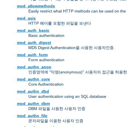
mod_allowmethods
Easily restrict what HTTP methods can be used on the
mod_asis
HTTP 헤더를 포함한 파일을 보낸다
mod_auth_basic
Basic authentication
mod_auth_digest
MD5 Digest Authentication을 사용한 사용자인증.
mod_auth_form
Form authentication
mod_authn_anon
인증영역에 "익명(anonymous)" 사용자의 접근을 허용
mod_authn_core
Core Authentication
mod_authn_dbd
User authentication using an SQL database
mod_authn_dbm
DBM 파일을 사용한 사용자 인증
mod_authn_file
문자파일을 이용한 사용자 인증