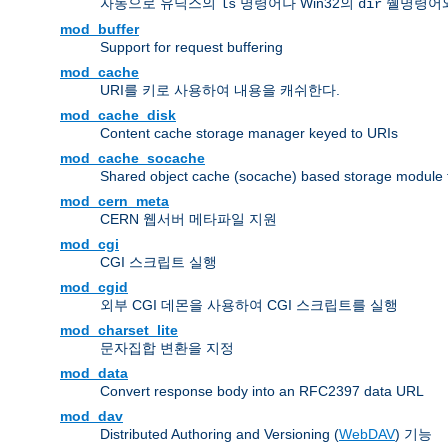
자동으로 유닉스의
명령어나 Win32의
쉘명령어와
ls
dir
mod_buffer
Support for request buffering
mod_cache
URI를 키로 사용하여 내용을 캐쉬한다.
mod_cache_disk
Content cache storage manager keyed to URIs
mod_cache_socache
Shared object cache (socache) based storage module fo
mod_cern_meta
CERN 웹서버 메타파일 지원
mod_cgi
CGI 스크립트 실행
mod_cgid
외부 CGI 데몬을 사용하여 CGI 스크립트를 실행
mod_charset_lite
문자집합 변환을 지정
mod_data
Convert response body into an RFC2397 data URL
mod_dav
Distributed Authoring and Versioning (
WebDAV
) 기능