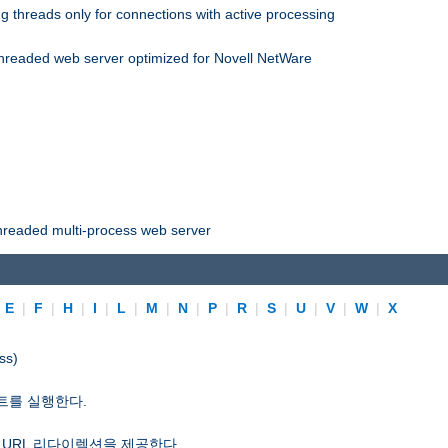
 threads only for connections with active processing
threaded web server optimized for Novell NetWare
threaded multi-process web server
|
E
|
F
|
H
|
I
|
L
|
M
|
N
|
P
|
R
|
S
|
U
|
V
|
W
|
X
ss)
트를 실행한다.
 URL 리다이렉션을 제공한다