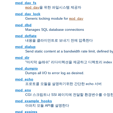
mod_dav_fs
을 위한 파일시스템 제공자
mod_dav
mod_dav_lock
Generic locking module for
mod_dav
mod_dbd
Manages SQL database connections
mod_deflate
내용을 클라이언트로 보내기 전에 압축한다
mod_dialup
Send static content at a bandwidth rate limit, defined
mod_dir
"마지막 슬래쉬" 리다이렉션을 제공하고 디렉토리 inde
mod_dumpio
Dumps all I/O to error log as desired.
mod_echo
프로토콜 모듈을 설명하기위한 간단한 echo 서버
mod_env
CGI 스크립트나 SSI 페이지에 전달할 환경변수를 수정
mod_example_hooks
아파치 모듈 API를 설명한다
mod_expires