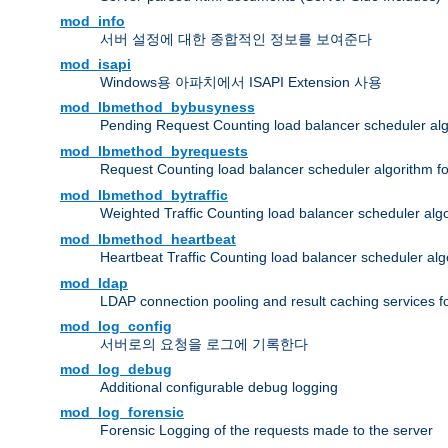
mod_info
서버 설정에 대한 종합적인 정보를 보여준다
mod_isapi
Windows용 아파치에서 ISAPI Extension 사용
mod_lbmethod_bybusyness
Pending Request Counting load balancer scheduler alg
mod_lbmethod_byrequests
Request Counting load balancer scheduler algorithm f
mod_lbmethod_bytraffic
Weighted Traffic Counting load balancer scheduler alg
mod_lbmethod_heartbeat
Heartbeat Traffic Counting load balancer scheduler alg
mod_ldap
LDAP connection pooling and result caching services 
mod_log_config
서버로의 요청을 로그에 기록한다
mod_log_debug
Additional configurable debug logging
mod_log_forensic
Forensic Logging of the requests made to the server