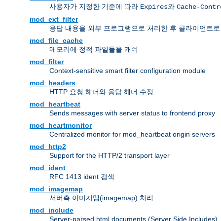
사용자가 지정한 기준에 따라
와
Expires
Cache-Contr
mod_ext_filter
응답 내용을 외부 프로그램으로 처리한 후 클라이언트로
mod_file_cache
메모리에 정적 파일들을 캐쉬
mod_filter
Context-sensitive smart filter configuration module
mod_headers
HTTP 요청 헤더와 응답 헤더 수정
mod_heartbeat
Sends messages with server status to frontend proxy
mod_heartmonitor
Centralized monitor for mod_heartbeat origin servers
mod_http2
Support for the HTTP/2 transport layer
mod_ident
RFC 1413 ident 검색
mod_imagemap
서버측 이미지맵(imagemap) 처리
mod_include
Server-parsed html documents (Server Side Includes)