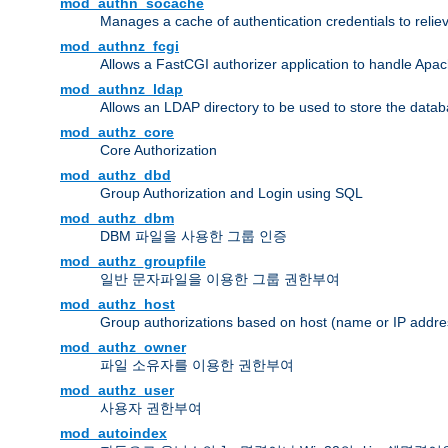
mod_authn_socache
Manages a cache of authentication credentials to reli
mod_authnz_fcgi
Allows a FastCGI authorizer application to handle Apac
mod_authnz_ldap
Allows an LDAP directory to be used to store the datab
mod_authz_core
Core Authorization
mod_authz_dbd
Group Authorization and Login using SQL
mod_authz_dbm
DBM 파일을 사용한 그룹 인증
mod_authz_groupfile
일반 문자파일을 이용한 그룹 권한부여
mod_authz_host
Group authorizations based on host (name or IP addre
mod_authz_owner
파일 소유자를 이용한 권한부여
mod_authz_user
사용자 권한부여
mod_autoindex