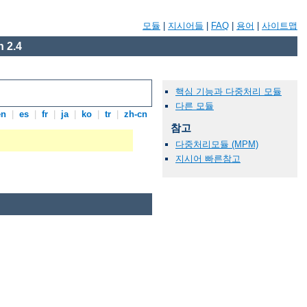
모듈
|
지시어들
|
FAQ
|
용어
|
사이트맵
 2.4
핵심 기능과 다중처리 모듈
다른 모듈
en
|
es
|
fr
|
ja
|
ko
|
tr
|
zh-cn
참고
다중처리모듈 (MPM)
지시어 빠른참고