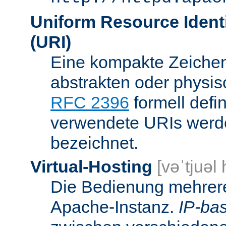
Uniform Resource Identi
(URI)
Eine kompakte Zeichenf
abstrakten oder physis
RFC 2396
formell defi
verwendete URIs werde
bezeichnet.
Virtual-Hosting
[vəˈtjuəl
Die Bedienung mehrere
Apache-Instanz.
IP-bas