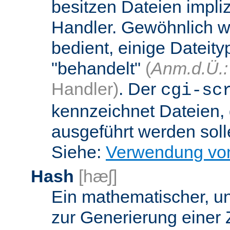
besitzen Dateien impli
Handler. Gewöhnlich w
bedient, einige Dateit
"behandelt"
(
Anm.d.Ü.:
Handler)
. Der
cgi-sc
kennzeichnet Dateien, 
ausgeführt werden soll
Siehe:
Verwendung vo
Hash
[hæʃ]
Ein mathematischer, u
zur Generierung einer 