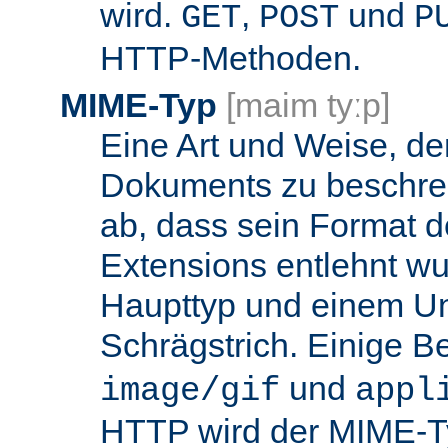
wird.
,
und
GET
POST
P
HTTP-Methoden.
MIME-Typ
[maim tyːp]
Eine Art und Weise, de
Dokuments zu beschrei
ab, dass sein Format d
Extensions entlehnt wu
Haupttyp und einem Unt
Schrägstrich. Einige B
und
image/gif
appl
HTTP wird der MIME-T