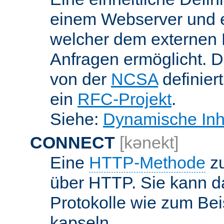
einem Webserver und 
welcher dem externen
Anfragen ermöglicht. Di
von der
NCSA
definier
ein
RFC-Projekt
.
Siehe:
Dynamische Inh
CONNECT
[kənekt]
Eine
HTTP-Methode
zu
über HTTP. Sie kann d
Protokolle wie zum Bei
kapseln.