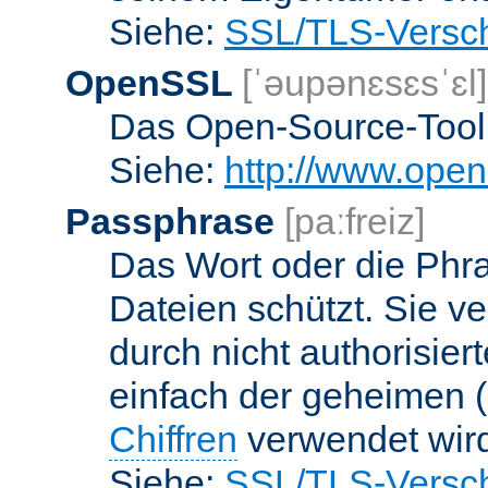
Siehe:
SSL/TLS-Versch
OpenSSL
[ˈəupənɛsɛsˈɛl]
Das Open-Source-Toolk
Siehe:
http://www.open
Passphrase
[paːfreiz]
Das Wort oder die Phra
Dateien schützt. Sie v
durch nicht authorisier
einfach der geheimen (
Chiffren
verwendet wir
Siehe:
SSL/TLS-Versch