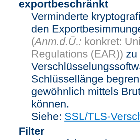
exportbeschränkt
Verminderte kryptograf
den Exportbesimmungen
(
Anm.d.Ü.:
konkret: Uni
Regulations (EAR))
zu 
Verschlüsselungssoftwa
Schlüssellänge begren
gewöhnlich mittels Bru
können.
Siehe:
SSL/TLS-Versch
Filter