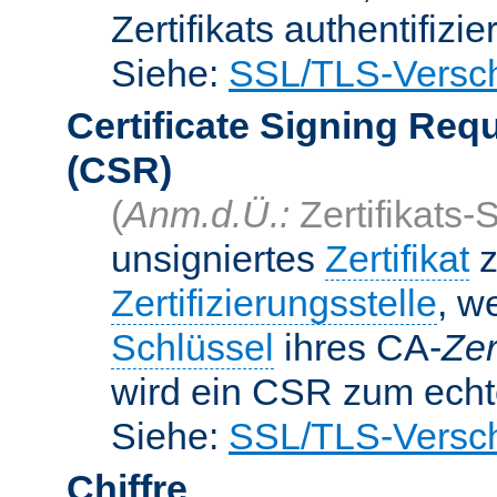
Zertifikats authentifizier
Siehe:
SSL/TLS-Versch
Certificate Signing Req
(CSR)
(
Anm.d.Ü.:
Zertifikats-
unsigniertes
Zertifikat
z
Zertifizierungsstelle
, w
Schlüssel
ihres CA-
Zer
wird ein CSR zum echte
Siehe:
SSL/TLS-Versch
Chiffre