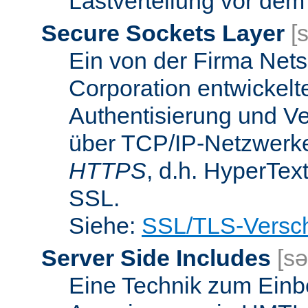
Lastverteilung vor dem
Secure Sockets Layer
[
Ein von der Firma Ne
Corporation entwickelt
Authentisierung und V
über TCP/IP-Netzwerke.
HTTPS
, d.h. HyperTex
SSL.
Siehe:
SSL/TLS-Versch
Server Side Includes
[sə
Eine Technik zum Einb