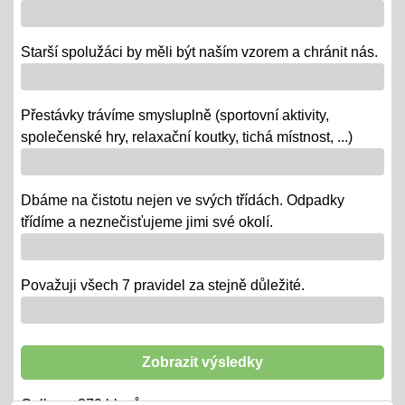
- výstava v Praze
- školní rozhlasové vysílání
Starší spolužáci by měli být naším vzorem a chránit nás.
Výlety tříd, exkurze
Přestávky trávíme smysluplně (sportovní aktivity,
12.06.2018
společenské hry, relaxační koutky, tichá místnost, ...)
- od 18. 6. se "chystají" třídy za novými poznatky a
zážitky na třídních výletech a naučných exkurzích
Dbáme na čistotu nejen ve svých třídách. Odpadky
"Maturity" - IX.
třídíme a neznečisťujeme jimi své okolí.
06.06.2018
- 6. a 7. 6. = volná témata v prezentacích a "ústní" /
volba otázky - závěrečné zkoušky IX.
Považuji všech 7 pravidel za stejně důležité.
"Duhová akademie"
29.05.2018
Zobrazit výsledky
-tradiční představení třídních kolektivů ZŠ i MŠ
Celkem:
379
hlasů