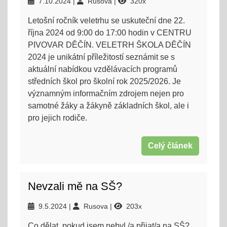
7.10.2024
Rusova
320x
Letošní ročník veletrhu se uskuteční dne 22.
října 2024 od 9:00 do 17:00 hodin v CENTRU
PIVOVAR DĚČÍN. VELETRH ŠKOLA DĚČÍN
2024 je unikátní příležitostí seznámit se s
aktuální nabídkou vzdělávacích programů
středních škol pro školní rok 2025/2026. Je
významným informačním zdrojem nejen pro
samotné žáky a žákyně základních škol, ale i
pro jejich rodiče.
Celý článek
Nevzali mě na SŠ?
9.5.2024
Rusova
203x
Co dělat, pokud jsem nebyl /a přijat/a na SŠ?