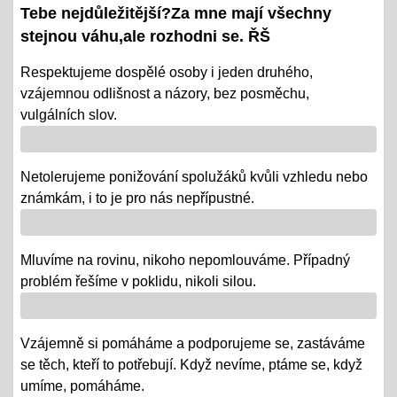
08.01.2024
Tebe nejdůležitější?Za mne mají všechny
- tradiční KP a TP od 8. 1. do 22. 1.
stejnou váhu,ale rozhodni se. ŘŠ
- termíny oznámeny na KOMENS
Respektujeme dospělé osoby i jeden druhého,
vzájemnou odlišnost a názory, bez posměchu,
- DRŽÍME PĚSTI
vulgálních slov.
Vánoce - tradiční projektová výuka
01.12.2018
Netolerujeme ponižování spolužáků kvůli vzhledu nebo
- po celý ADVENT využijeme projektovou výuku v
známkám, i to je pro nás nepřípustné.
ČJ, AJ, NJ, PRV, VL, Z, D, VO, VZ na téma Vánoce,
letos bez JARMARKU, ale s vrstevnickou výukou ve
Mluvíme na rovinu, nikoho nepomlouváme. Případný
VV = "MALÍ UČÍ VELKÉ"
problém řešíme v poklidu, nikoli silou.
Říjen 2018 - připomínáme si 100 leté výročí naší
republiky
Vzájemně si pomáháme a podporujeme se, zastáváme
08.10.2018
se těch, kteří to potřebují. Když nevíme, ptáme se, když
- vědomostní a výtvarné soutěže
umíme, pomáháme.