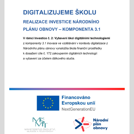
"Rozjíždí" se olympiády
01.02.2026
městská, okresní a vyšší kola
"držíme palce"
Zápisy online pro školní rok 2026/2027
15.01.2026
- letošní zápis do ZŠ pro 1. ročník školního roku
2026/2027 - Online zápisy /registrace/ se uskuteční
v termínu od 15. 1. 2026 do 15. 2. 2026, prezenční
zápis s dítětem proběhne 6. 2. 2026
Chystáte se k zápisu?
06.01.2026
- místo hromadného dne otevřených dveří tradičně
nabízíme individuální prohlídky školy