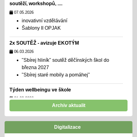
soutěží, workshopů, ....
07.05.2026
inovativní vzdělávání
Šablony II OPJAK
2x SOUTĚŽ - avizuje EKOTÝM
06.03.2026
"Sbírej hliník" soutěž děčínských škol do
března 2027
"Sbírej staré mobily a pomáhej"
Týden wellbeingu ve škole
01.02.2026
Archiv aktualit
chceme školu, kde se všichni cítí dobře,
navazují funkční a podpůrné vztahy a mohou
naplno rozvinout svůj potenciál
Digitalizace
zúčastníme se