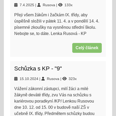
7.4.2025
Rusova
133x
Přeji všem žákům i žačkám IX. třídy, aby
úspěšně složili v pátek 11. 4. a v pondělí 14. 4.
písemné zkoušky na vysněnou střední školu.
Nebojte se, to dáte. Lenka Rusová - KP
Celý článek
Schůzka s KP - "9"
15.10.2024
Rusova
323x
Vážení zákonní zástupci, milí žáci a milé
žákyně deváté třídy, zvu Vás na schůzku s
kariérovou poradkyní /KP/ Lenkou Rusovou
dne 10. 12. od 15. 00 v budově naší ZŠ v
učebně IX. třídy. Předmětem schůzky budou