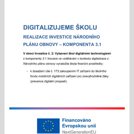
Vánoční čas
18.11.2025
celoškolní prosincová inovativní výuka
"Každý jinak, ale všichni se těšíme"
více info v akcích
Akademie aneb "Jak jde čas, a to i ten vánoční"
25.11.2025
celoškolní slavnostní akce
25. 11. 2025
Hrabání v ZOO Děčín
11.11.2025
v listopadu začíná tradiční akce
na jaře si potom vyberou žáci 2. st. odměnu/
volný vstup s programem
4x - od 11. do 20. 11.