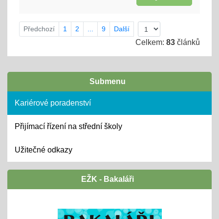
Předchozí
1
2
...
9
Další
Celkem:
83
článků
Submenu
Kariérové poradenství
Přijímací řízení na střední školy
Užitečné odkazy
EŽK - Bakaláři