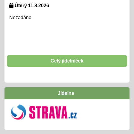
Lyžařský kurz + pobyt na horách
Úterý 11.8.2026
06.01.2025
Nezadáno
- tradiční oblíbená akce 26. - 31. 1.
Šablony II OPJAK
01.01.2025
opět začínáme od 1. 1. 2025 d o31. 12. 2027
těšíme se
Celý jídelníček
Hrabání listí
01.10.2024
- tradičně si "odpracujeme" vstupenku na interaktivní
Jídelna
program v naší ZOO
Inovativní vzdělávání /Šablony I OPJAK
01.09.2024
úspěšně jsme ukončili