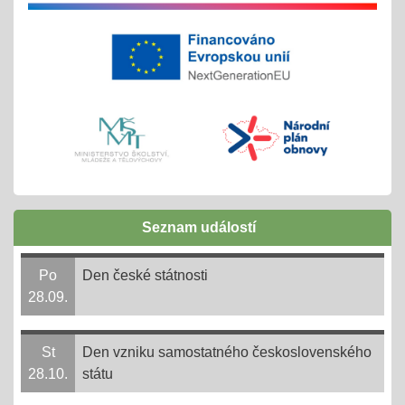
tradiční červnové akce
inovativní vzdělávání
Buďme EKO, buďme FAJN
07.05.2025
inov. vzdělávání Šablony II OPJAK
celoškolní projekt
Zápisy do ZŠ pro školní rok 2025/2026
31.03.2025
Seznam událostí
1. - 30. 4. + následně do 31. 8. 2025
online 1. - 11. 4. 2025
Po
Den české státnosti
28.09.
Ve 3. měsíci ve 14. dni = 3,14
14.03.2025
St
Den vzniku samostatného československého
- společně s matematiky jedeme oslavit na UJEP na
28.10.
státu
počest Ludolfova čísla tento významný den