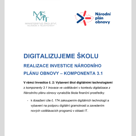
Veletrh vzdělávání/ veletrh středních škol
21.10.2025
aneb "Kam na střední?"
"9"+"8" se rozhodují
Celoškolní setkání zákonných zástupců s
pedagogy a školním parlamentem
07.10.2025
- od 16 hod.
Adaptační týden - tradiční
01.09.2025
- celoškoní akce 1.- 5. 9./ aktivity pro zlepšení
komunikace a sociálního klima
Exkurze a školní výlety
28.05.2025