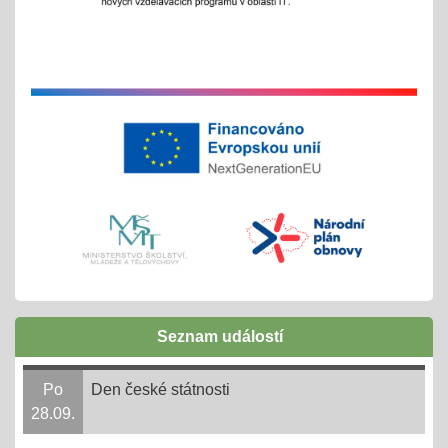
Exkurze a školní výlety
28.05.2025
tradiční červnové akce
inovativní vzdělávání
Buďme EKO, buďme FAJN
07.05.2025
inov. vzdělávání Šablony II OPJAK
celoškolní projekt
Zápisy do ZŠ pro školní rok 2025/2026
31.03.2025
Seznam událostí
1. - 30. 4. + následně do 31. 8. 2025
online 1. - 11. 4. 2025
Po
Den české státnosti
28.09.
Ve 3. měsíci ve 14. dni = 3,14