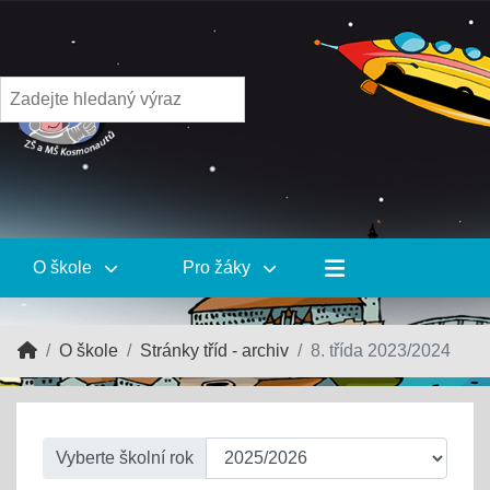
O škole
Pro žáky
O škole
Stránky tříd - archiv
8. třída 2023/2024
Vyberte školní rok