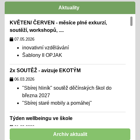
Aktuality
KVĚTEN/ ČERVEN - měsíce plné exkurzí,
soutěží, workshopů, ....
07.05.2026
inovativní vzdělávání
Šablony II OPJAK
2x SOUTĚŽ - avizuje EKOTÝM
06.03.2026
"Sbírej hliník" soutěž děčínských škol do
března 2027
"Sbírej staré mobily a pomáhej"
Týden wellbeingu ve škole
01.02.2026
Archiv aktualit
chceme školu, kde se všichni cítí dobře,