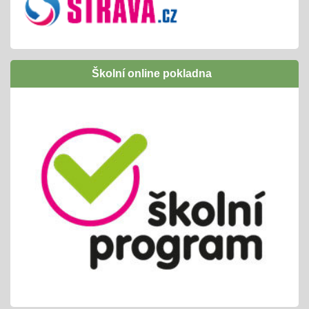
Inovativní vzdělávání /Šablony I OPJAK
01.09.2024
úspěšně jsme ukončili
následně budeme žádat zapojení do Šablony
Školní online pokladna
II OPJAK
těšíme se opět na inovativní vzdělávání/
projekty, exkurze, ...
Letní slavnost
25.06.2024
příprava tradiční celoškolní akce
propojeno do vrstevnického vyučování
variabilní termín dle počasí /25. nebo 26.6.
Pololetní zjišťování a vyhodnocování
01.06.2024
cca 14ti denní testování/ KP + TP/ zvládnutí
výstupů ŠVP pro 2. pololetí