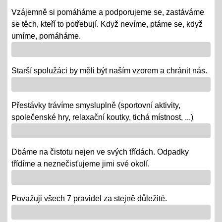
republiky
Vzájemně si pomáháme a podporujeme se, zastáváme
08.10.2018
se těch, kteří to potřebují. Když nevíme, ptáme se, když
- vědomostní a výtvarné soutěže
umíme, pomáháme.
- výstava v Praze
- školní rozhlasové vysílání
Starší spolužáci by měli být naším vzorem a chránit nás.
Výlety tříd, exkurze
Přestávky trávíme smysluplně (sportovní aktivity,
12.06.2018
společenské hry, relaxační koutky, tichá místnost, ...)
- od 18. 6. se "chystají" třídy za novými poznatky a
zážitky na třídních výletech a naučných exkurzích
Dbáme na čistotu nejen ve svých třídách. Odpadky
"Maturity" - IX.
třídíme a neznečisťujeme jimi své okolí.
06.06.2018
- 6. a 7. 6. = volná témata v prezentacích a "ústní" /
volba otázky - závěrečné zkoušky IX.
Považuji všech 7 pravidel za stejně důležité.