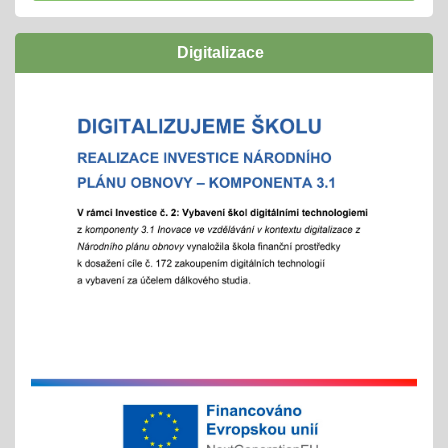
navazují funkční a podpůrné vztahy a mohou
naplno rozvinout svůj potenciál
Digitalizace
zúčastníme se
"Rozjíždí" se olympiády
01.02.2026
městská, okresní a vyšší kola
"držíme palce"
Zápisy online pro školní rok 2026/2027
15.01.2026
- letošní zápis do ZŠ pro 1. ročník školního roku
2026/2027 - Online zápisy /registrace/ se uskuteční
v termínu od 15. 1. 2026 do 15. 2. 2026, prezenční
zápis s dítětem proběhne 6. 2. 2026
Chystáte se k zápisu?
06.01.2026