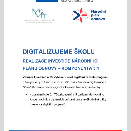
- místo hromadného dne otevřených dveří tradičně
nabízíme individuální prohlídky školy
Vánoční čas
18.11.2025
celoškolní prosincová inovativní výuka
"Každý jinak, ale všichni se těšíme"
více info v akcích
Akademie aneb "Jak jde čas, a to i ten vánoční"
25.11.2025
celoškolní slavnostní akce
25. 11. 2025
Hrabání v ZOO Děčín
11.11.2025
v listopadu začíná tradiční akce