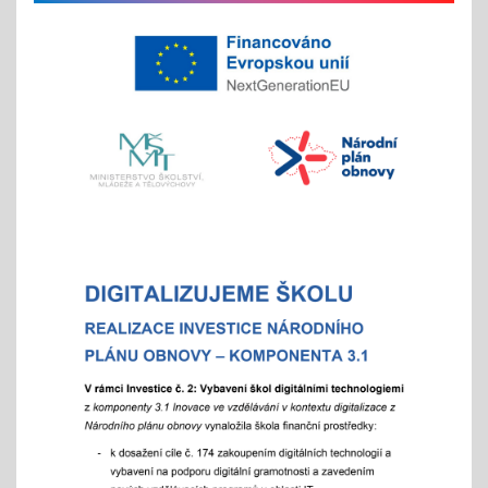
na jaře si potom vyberou žáci 2. st. odměnu/
volný vstup s programem
4x - od 11. do 20. 11.
Veletrh vzdělávání/ veletrh středních škol
21.10.2025
aneb "Kam na střední?"
"9"+"8" se rozhodují
Celoškolní setkání zákonných zástupců s
pedagogy a školním parlamentem
07.10.2025
- od 16 hod.
Adaptační týden - tradiční
01.09.2025
- celoškoní akce 1.- 5. 9./ aktivity pro zlepšení
komunikace a sociálního klima