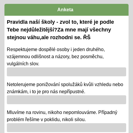
termíny předány žákům i ZZ
Anketa
Ověřování výstupů vzd. k 1. pololetí
Pravidla naší školy - zvol to, které je podle
08.01.2024
Tebe nejdůležitější?Za mne mají všechny
- tradiční KP a TP od 8. 1. do 22. 1.
stejnou váhu,ale rozhodni se. ŘŠ
- termíny oznámeny na KOMENS
Respektujeme dospělé osoby i jeden druhého,
vzájemnou odlišnost a názory, bez posměchu,
- DRŽÍME PĚSTI
vulgálních slov.
Vánoce - tradiční projektová výuka
01.12.2018
Netolerujeme ponižování spolužáků kvůli vzhledu nebo
- po celý ADVENT využijeme projektovou výuku v
známkám, i to je pro nás nepřípustné.
ČJ, AJ, NJ, PRV, VL, Z, D, VO, VZ na téma Vánoce,
letos bez JARMARKU, ale s vrstevnickou výukou ve
Mluvíme na rovinu, nikoho nepomlouváme. Případný
VV = "MALÍ UČÍ VELKÉ"
problém řešíme v poklidu, nikoli silou.
Říjen 2018 - připomínáme si 100 leté výročí naší