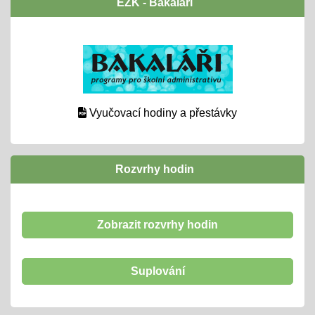
EŽK - Bakaláři
Vyučovací hodiny a přestávky
Rozvrhy hodin
Zobrazit rozvrhy hodin
Suplování