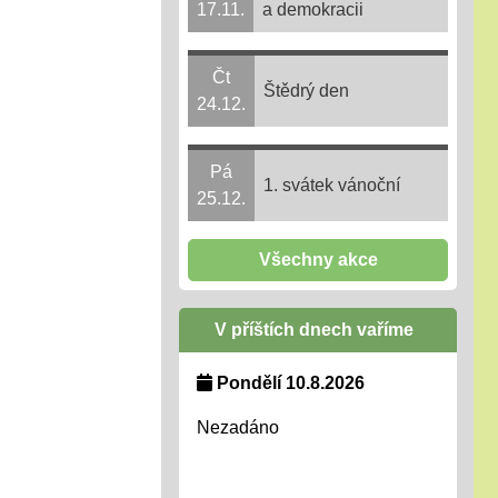
17.11.
a demokracii
Čt
Štědrý den
24.12.
Pá
1. svátek vánoční
25.12.
Všechny akce
V příštích dnech vaříme
Pondělí 10.8.2026
Nezadáno