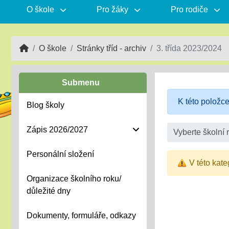
O škole
Pro žáky
Pro rodiče
O škole
Stránky tříd - archiv
3. třída 2023/2024
Submenu
K této položc
Blog školy
Zápis 2026/2027
Vyberte školní 
Personální složení
V této kate
Organizace školního roku/
důležité dny
Dokumenty, formuláře, odkazy