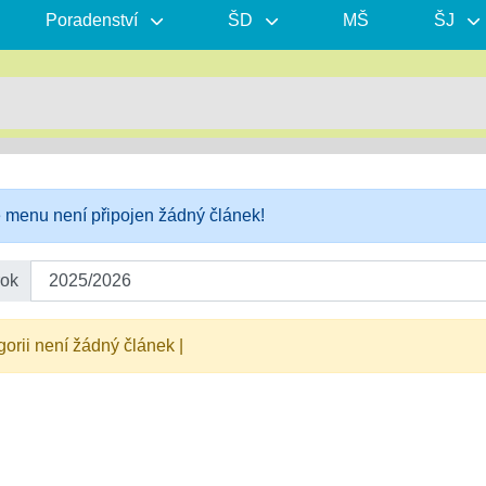
Poradenství
ŠD
MŠ
ŠJ
e menu není připojen žádný článek!
rok
gorii není žádný článek |