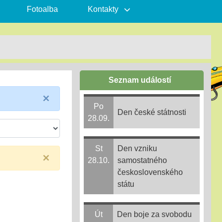
Fotoalba
Kontakty
Seznam událostí
×
Po
Den české státnosti
28.09.
St
Den vzniku
×
28.10.
samostatného
československého
státu
Út
Den boje za svobodu