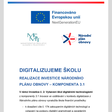
na jaře si potom vyberou žáci 2. st. odměnu/
volný vstup s programem
4x - od 11. do 20. 11.
Veletrh vzdělávání/ veletrh středních škol
21.10.2025
aneb "Kam na střední?"
"9"+"8" se rozhodují
Celoškolní setkání zákonných zástupců s
pedagogy a školním parlamentem
07.10.2025
- od 16 hod.
Adaptační týden - tradiční
01.09.2025
- celoškoní akce 1.- 5. 9./ aktivity pro zlepšení