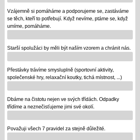
republiky
Vzájemně si pomáháme a podporujeme se, zastáváme
08.10.2018
se těch, kteří to potřebují. Když nevíme, ptáme se, když
- vědomostní a výtvarné soutěže
umíme, pomáháme.
- výstava v Praze
- školní rozhlasové vysílání
Starší spolužáci by měli být naším vzorem a chránit nás.
Výlety tříd, exkurze
Přestávky trávíme smysluplně (sportovní aktivity,
12.06.2018
společenské hry, relaxační koutky, tichá místnost, ...)
- od 18. 6. se "chystají" třídy za novými poznatky a
zážitky na třídních výletech a naučných exkurzích
Dbáme na čistotu nejen ve svých třídách. Odpadky
"Maturity" - IX.
třídíme a neznečisťujeme jimi své okolí.
06.06.2018
- 6. a 7. 6. = volná témata v prezentacích a "ústní" /
volba otázky - závěrečné zkoušky IX.
Považuji všech 7 pravidel za stejně důležité.