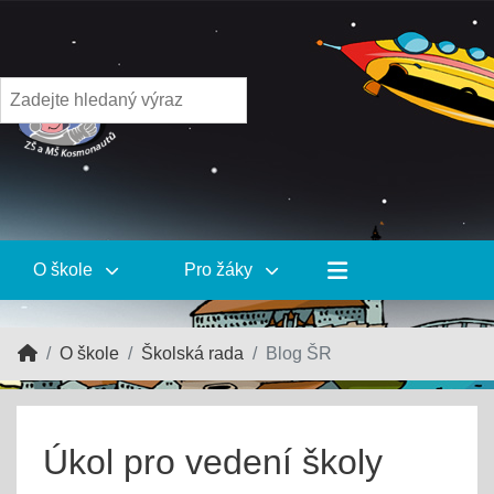
O škole
Pro žáky
O škole
Školská rada
Blog ŠR
Úkol pro vedení školy