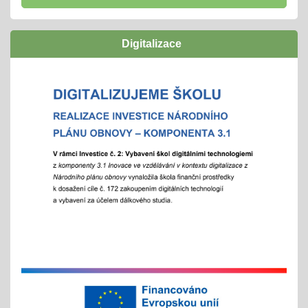
navazují funkční a podpůrné vztahy a mohou
naplno rozvinout svůj potenciál
Digitalizace
zúčastníme se
"Rozjíždí" se olympiády
01.02.2026
městská, okresní a vyšší kola
"držíme palce"
Zápisy online pro školní rok 2026/2027
15.01.2026
- letošní zápis do ZŠ pro 1. ročník školního roku
2026/2027 - Online zápisy /registrace/ se uskuteční
v termínu od 15. 1. 2026 do 15. 2. 2026, prezenční
zápis s dítětem proběhne 6. 2. 2026
Chystáte se k zápisu?