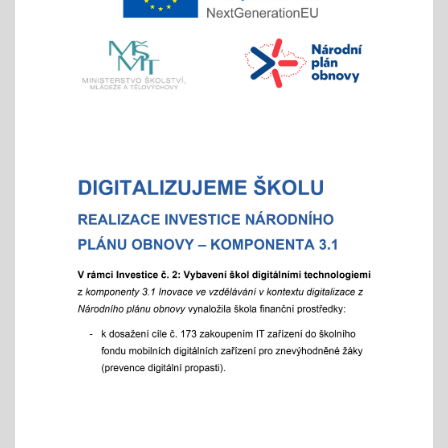
06.01.2026
- místo hromadného dne otevřených dveří tradičně
nabízíme individuální prohlídky školy
Vánoční čas
18.11.2025
celoškolní prosincová inovativní výuka
"Každý jinak, ale všichni se těšíme"
více info v akcích
Akademie aneb "Jak jde čas, a to i ten vánoční"
25.11.2025
celoškolní slavnostní akce
25. 11. 2025
Hrabání v ZOO Děčín
11.11.2025
v listopadu začíná tradiční akce