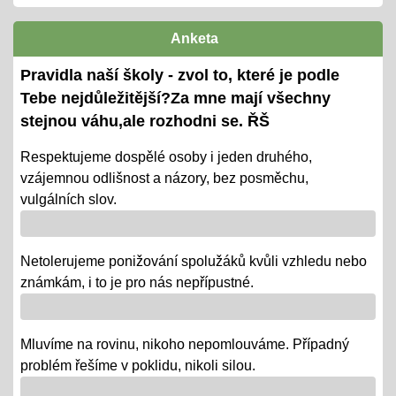
výstupů ŠVP pro 2. pololetí
termíny předány žákům i ZZ
Anketa
Ověřování výstupů vzd. k 1. pololetí
Pravidla naší školy - zvol to, které je podle
08.01.2024
Tebe nejdůležitější?Za mne mají všechny
- tradiční KP a TP od 8. 1. do 22. 1.
stejnou váhu,ale rozhodni se. ŘŠ
- termíny oznámeny na KOMENS
Respektujeme dospělé osoby i jeden druhého,
vzájemnou odlišnost a názory, bez posměchu,
- DRŽÍME PĚSTI
vulgálních slov.
Vánoce - tradiční projektová výuka
01.12.2018
Netolerujeme ponižování spolužáků kvůli vzhledu nebo
- po celý ADVENT využijeme projektovou výuku v
známkám, i to je pro nás nepřípustné.
ČJ, AJ, NJ, PRV, VL, Z, D, VO, VZ na téma Vánoce,
letos bez JARMARKU, ale s vrstevnickou výukou ve
Mluvíme na rovinu, nikoho nepomlouváme. Případný
VV = "MALÍ UČÍ VELKÉ"
problém řešíme v poklidu, nikoli silou.
Říjen 2018 - připomínáme si 100 leté výročí naší