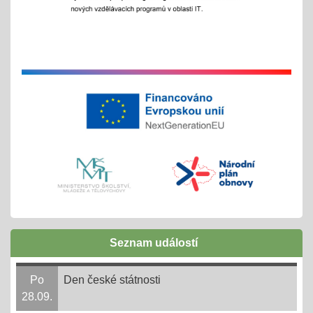
komunikace a sociálního klima
Exkurze a školní výlety
28.05.2025
tradiční červnové akce
inovativní vzdělávání
Buďme EKO, buďme FAJN
07.05.2025
inov. vzdělávání Šablony II OPJAK
celoškolní projekt
Zápisy do ZŠ pro školní rok 2025/2026
31.03.2025
Seznam událostí
1. - 30. 4. + následně do 31. 8. 2025
online 1. - 11. 4. 2025
Po
Den české státnosti
28.09.
Ve 3. měsíci ve 14. dni = 3,14