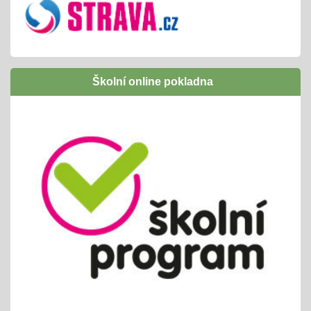
Inovativní vzdělávání /Šablony I OPJAK
01.09.2024
úspěšně jsme ukončili
následně budeme žádat zapojení do Šablony
Školní online pokladna
II OPJAK
těšíme se opět na inovativní vzdělávání/
projekty, exkurze, ...
Letní slavnost
25.06.2024
příprava tradiční celoškolní akce
propojeno do vrstevnického vyučování
variabilní termín dle počasí /25. nebo 26.6.
Pololetní zjišťování a vyhodnocování
01.06.2024
cca 14ti denní testování/ KP + TP/ zvládnutí