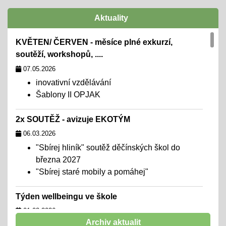
Aktuality
KVĚTEN/ ČERVEN - měsíce plné exkurzí,
soutěží, workshopů, ....
07.05.2026
inovativní vzdělávání
Šablony II OPJAK
2x SOUTĚŽ - avizuje EKOTÝM
06.03.2026
"Sbírej hliník" soutěž děčínských škol do
března 2027
"Sbírej staré mobily a pomáhej"
Týden wellbeingu ve škole
01.02.2026
Archiv aktualit
chceme školu, kde se všichni cítí dobře,