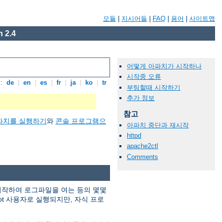
모듈
|
지시어들
|
FAQ
|
용어
|
사이트맵
 2.4
어떻게 아파치가 시작하나
시작중 오류
:
de
|
en
|
es
|
fr
|
ja
|
ko
|
tr
부팅할때 시작하기
추가 정보
참고
파치를 실행하기
와
콘솔 프로그램으
아파치 중단과 재시작
httpd
apache2ctl
Comments
 시작하여 로그파일을 여는 등의 몇몇
ot 사용자로 실행되지만, 자식 프로