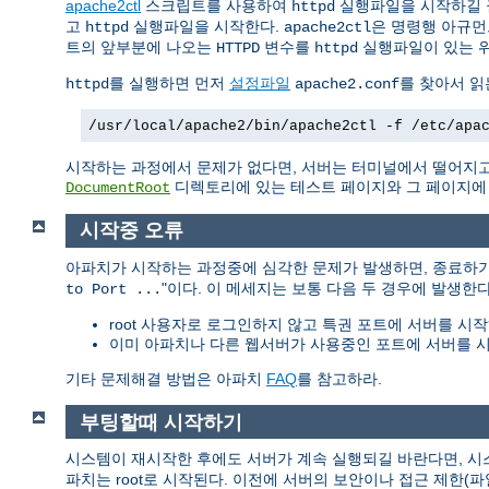
apache2ctl
스크립트를 사용하여
실행파일을 시작하길 
httpd
고
실행파일을 시작한다.
은 명령행 아규먼
httpd
apache2ctl
트의 앞부분에 나오는
변수를
실행파일이 있는 
HTTPD
httpd
를 실행하면 먼저
설정파일
를 찾아서 읽
httpd
apache2.conf
/usr/local/apache2/bin/apache2ctl -f /etc/apa
시작하는 과정에서 문제가 없다면, 서버는 터미널에서 떨어지고
디렉토리에 있는 테스트 페이지와 그 페이지에 링
DocumentRoot
시작중 오류
아파치가 시작하는 과정중에 심각한 문제가 발생하면, 종료하
"이다. 이 메세지는 보통 다음 두 경우에 발생한다
to Port ...
root 사용자로 로그인하지 않고 특권 포트에 서버를 시작
이미 아파치나 다른 웹서버가 사용중인 포트에 서버를 시
기타 문제해결 방법은 아파치
FAQ
를 참고하라.
부팅할때 시작하기
시스템이 재시작한 후에도 서버가 계속 실행되길 바란다면, 
파치는 root로 시작된다. 이전에 서버의 보안이나 접근 제한