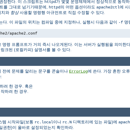
권장한다. 이 스크립트는
가 몇몇 운영체제에서 정상적으로 동작
httpd
트를 그대로 넘기기때문에,
의 어떤 옵션이라도
에 사
httpd
apache2ctl
위치와
항상
사용할 명령행 아규먼트로 직접 수정할 수 있다.
는다. 이 파일의 위치는 컴파일 중에 지정하나, 실행시 다음과 같이
명령
-f
che2/apache2.conf
 명령 프롬프트가 거의 즉시 나오게된다. 이는 서버가 실행됨을 의미한
크된 (로컬카피) 설명서를 볼 수 있다.
기 전에 문제를 알리는 문구를 콘솔이나
에 쓴다. 가장 흔한 오류
ErrorLog
:
하려 한 경우. 혹은
작하려 한 경우.
시스템 시작파일(보통
이나
디렉토리에 있는 파일)에
rc.local
rc.N
apach
(파일권한)이 올바로 설정되었는지 확인하라.