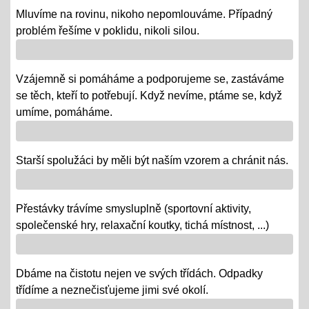
Mluvíme na rovinu, nikoho nepomlouváme. Případný
VV = "MALÍ UČÍ VELKÉ"
problém řešíme v poklidu, nikoli silou.
Říjen 2018 - připomínáme si 100 leté výročí naší
republiky
Vzájemně si pomáháme a podporujeme se, zastáváme
08.10.2018
se těch, kteří to potřebují. Když nevíme, ptáme se, když
- vědomostní a výtvarné soutěže
umíme, pomáháme.
- výstava v Praze
- školní rozhlasové vysílání
Starší spolužáci by měli být naším vzorem a chránit nás.
Výlety tříd, exkurze
Přestávky trávíme smysluplně (sportovní aktivity,
12.06.2018
společenské hry, relaxační koutky, tichá místnost, ...)
- od 18. 6. se "chystají" třídy za novými poznatky a
zážitky na třídních výletech a naučných exkurzích
Dbáme na čistotu nejen ve svých třídách. Odpadky
"Maturity" - IX.
třídíme a neznečisťujeme jimi své okolí.
06.06.2018