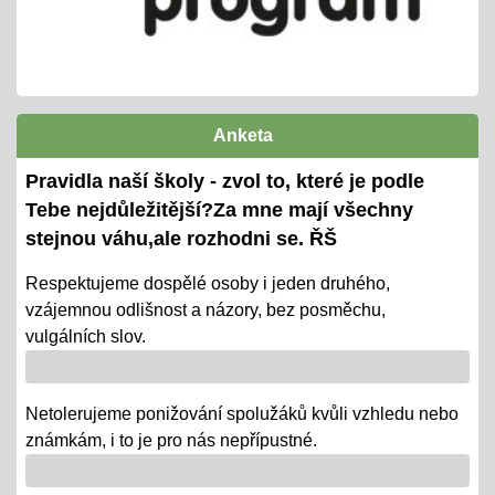
Pololetní zjišťování a vyhodnocování
01.06.2024
cca 14ti denní testování/ KP + TP/ zvládnutí
výstupů ŠVP pro 2. pololetí
termíny předány žákům i ZZ
Anketa
Ověřování výstupů vzd. k 1. pololetí
Pravidla naší školy - zvol to, které je podle
08.01.2024
Tebe nejdůležitější?Za mne mají všechny
- tradiční KP a TP od 8. 1. do 22. 1.
stejnou váhu,ale rozhodni se. ŘŠ
- termíny oznámeny na KOMENS
Respektujeme dospělé osoby i jeden druhého,
vzájemnou odlišnost a názory, bez posměchu,
- DRŽÍME PĚSTI
vulgálních slov.
Vánoce - tradiční projektová výuka
01.12.2018
Netolerujeme ponižování spolužáků kvůli vzhledu nebo
- po celý ADVENT využijeme projektovou výuku v
známkám, i to je pro nás nepřípustné.
ČJ, AJ, NJ, PRV, VL, Z, D, VO, VZ na téma Vánoce,
letos bez JARMARKU, ale s vrstevnickou výukou ve