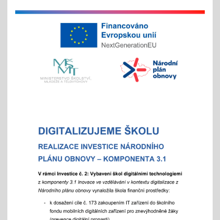
zápis s dítětem proběhne 6. 2. 2026
Chystáte se k zápisu?
06.01.2026
- místo hromadného dne otevřených dveří tradičně
nabízíme individuální prohlídky školy
Vánoční čas
18.11.2025
celoškolní prosincová inovativní výuka
"Každý jinak, ale všichni se těšíme"
více info v akcích
Akademie aneb "Jak jde čas, a to i ten vánoční"
25.11.2025
celoškolní slavnostní akce
25. 11. 2025