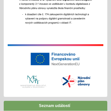
Adaptační týden - tradiční
01.09.2025
- celoškoní akce 1.- 5. 9./ aktivity pro zlepšení
komunikace a sociálního klima
Exkurze a školní výlety
28.05.2025
tradiční červnové akce
inovativní vzdělávání
Buďme EKO, buďme FAJN
07.05.2025
inov. vzdělávání Šablony II OPJAK
celoškolní projekt
Zápisy do ZŠ pro školní rok 2025/2026
31.03.2025
Seznam událostí
1. - 30. 4. + následně do 31. 8. 2025