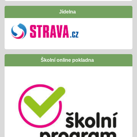
- tradičně si "odpracujeme" vstupenku na interaktivní
Jídelna
program v naší ZOO
Inovativní vzdělávání /Šablony I OPJAK
01.09.2024
úspěšně jsme ukončili
následně budeme žádat zapojení do Šablony
Školní online pokladna
II OPJAK
těšíme se opět na inovativní vzdělávání/
projekty, exkurze, ...
Letní slavnost
25.06.2024
příprava tradiční celoškolní akce
propojeno do vrstevnického vyučování
variabilní termín dle počasí /25. nebo 26.6.