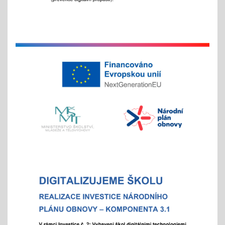
Hrabání v ZOO Děčín
11.11.2025
v listopadu začíná tradiční akce
na jaře si potom vyberou žáci 2. st. odměnu/
volný vstup s programem
4x - od 11. do 20. 11.
Veletrh vzdělávání/ veletrh středních škol
21.10.2025
aneb "Kam na střední?"
"9"+"8" se rozhodují
Celoškolní setkání zákonných zástupců s
pedagogy a školním parlamentem
07.10.2025
- od 16 hod.