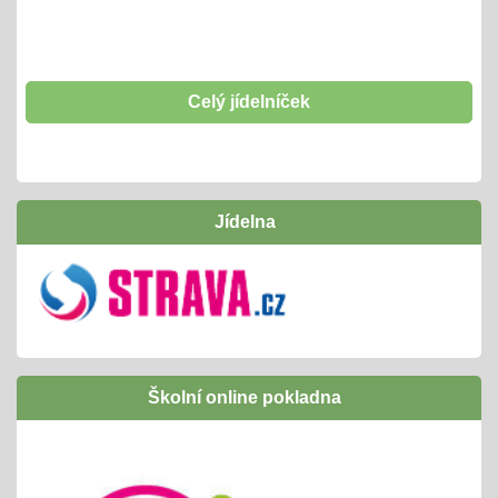
Šablony II OPJAK
01.01.2025
opět začínáme od 1. 1. 2025 d o31. 12. 2027
těšíme se
Celý jídelníček
Hrabání listí
01.10.2024
- tradičně si "odpracujeme" vstupenku na interaktivní
Jídelna
program v naší ZOO
Inovativní vzdělávání /Šablony I OPJAK
01.09.2024
úspěšně jsme ukončili
následně budeme žádat zapojení do Šablony
Školní online pokladna
II OPJAK
těšíme se opět na inovativní vzdělávání/
projekty, exkurze, ...