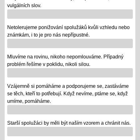
- DRŽÍME PĚSTI
vulgálních slov.
Vánoce - tradiční projektová výuka
01.12.2018
Netolerujeme ponižování spolužáků kvůli vzhledu nebo
- po celý ADVENT využijeme projektovou výuku v
známkám, i to je pro nás nepřípustné.
ČJ, AJ, NJ, PRV, VL, Z, D, VO, VZ na téma Vánoce,
letos bez JARMARKU, ale s vrstevnickou výukou ve
Mluvíme na rovinu, nikoho nepomlouváme. Případný
VV = "MALÍ UČÍ VELKÉ"
problém řešíme v poklidu, nikoli silou.
Říjen 2018 - připomínáme si 100 leté výročí naší
republiky
Vzájemně si pomáháme a podporujeme se, zastáváme
08.10.2018
se těch, kteří to potřebují. Když nevíme, ptáme se, když
- vědomostní a výtvarné soutěže
umíme, pomáháme.
- výstava v Praze
- školní rozhlasové vysílání
Starší spolužáci by měli být naším vzorem a chránit nás.
Výlety tříd, exkurze