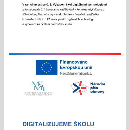
Zápisy online pro školní rok 2026/2027
15.01.2026
- letošní zápis do ZŠ pro 1. ročník školního roku
2026/2027 - Online zápisy /registrace/ se uskuteční
v termínu od 15. 1. 2026 do 15. 2. 2026, prezenční
zápis s dítětem proběhne 6. 2. 2026
Chystáte se k zápisu?
06.01.2026
- místo hromadného dne otevřených dveří tradičně
nabízíme individuální prohlídky školy
Vánoční čas
18.11.2025
celoškolní prosincová inovativní výuka
"Každý jinak, ale všichni se těšíme"