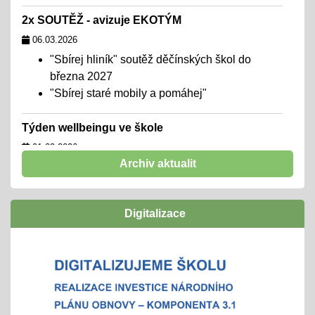
2x SOUTĚŽ - avizuje EKOTÝM
06.03.2026
"Sbírej hliník" soutěž děčínských škol do
března 2027
"Sbírej staré mobily a pomáhej"
Týden wellbeingu ve škole
01.02.2026
Archiv aktualit
chceme školu, kde se všichni cítí dobře,
navazují funkční a podpůrné vztahy a mohou
naplno rozvinout svůj potenciál
Digitalizace
zúčastníme se
"Rozjíždí" se olympiády
01.02.2026
městská, okresní a vyšší kola
"držíme palce"