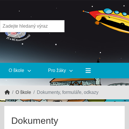
O škole
Pro žáky
O škole
Dokumenty, formuláře, odkazy
Dokumenty