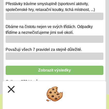
Přestávky trávíme smysluplně (sportovní aktivity,
12.06.2018
společenské hry, relaxační koutky, tichá místnost, ...)
- od 18. 6. se "chystají" třídy za novými poznatky a
zážitky na třídních výletech a naučných exkurzích
Dbáme na čistotu nejen ve svých třídách. Odpadky
"Maturity" - IX.
třídíme a neznečisťujeme jimi své okolí.
06.06.2018
- 6. a 7. 6. = volná témata v prezentacích a "ústní" /
volba otázky - závěrečné zkoušky IX.
Považuji všech 7 pravidel za stejně důležité.
"Duhová akademie"
29.05.2018
Zobrazit výsledky
-tradiční představení třídních kolektivů ZŠ i MŠ
Celkem:
379
hlasů
- 16:30 divadlo Děčín
close
Testování - závěr šk. roku:
25.05.2018