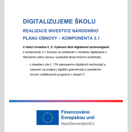
Celoškolní setkání zákonných zástupců s
pedagogy a školním parlamentem
07.10.2025
- od 16 hod.
Adaptační týden - tradiční
01.09.2025
- celoškoní akce 1.- 5. 9./ aktivity pro zlepšení
komunikace a sociálního klima
Exkurze a školní výlety
28.05.2025
tradiční červnové akce
inovativní vzdělávání
Buďme EKO, buďme FAJN