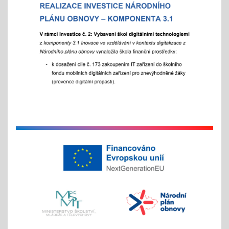
více info v akcích
Akademie aneb "Jak jde čas, a to i ten vánoční"
25.11.2025
celoškolní slavnostní akce
25. 11. 2025
Hrabání v ZOO Děčín
11.11.2025
v listopadu začíná tradiční akce
na jaře si potom vyberou žáci 2. st. odměnu/
volný vstup s programem
4x - od 11. do 20. 11.
Veletrh vzdělávání/ veletrh středních škol
21.10.2025
aneb "Kam na střední?"
"9"+"8" se rozhodují