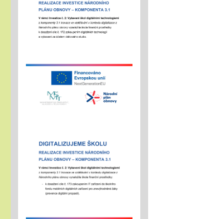
navazují funkční a
podpůrné vztahy a
mohou naplno
rozvinout svůj
potenciál
zúčastníme se
"Rozjíždí" se olympiády
01.02.2026
městská, okresní a
vyšší kola
"držíme palce"
Zápisy online pro školní
rok 2026/2027
15.01.2026
- letošní zápis do ZŠ pro 1.
ročník školního roku