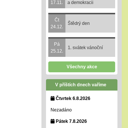
17.11.
a demokracii
Čt
Štědrý den
24.12.
Pá
1. svátek vánoční
25.12.
Všechny akce
V příštích dnech vaříme
Čtvrtek 6.8.2026
Nezadáno
Pátek 7.8.2026