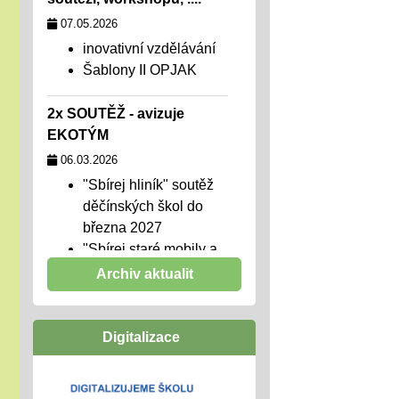
07.05.2026
inovativní vzdělávání
Šablony II OPJAK
2x SOUTĚŽ - avizuje
EKOTÝM
06.03.2026
"Sbírej hliník" soutěž
děčínských škol do
března 2027
"Sbírej staré mobily a
pomáhej"
Archiv aktualit
Týden wellbeingu ve škole
Digitalizace
01.02.2026
chceme školu, kde se
všichni cítí dobře,