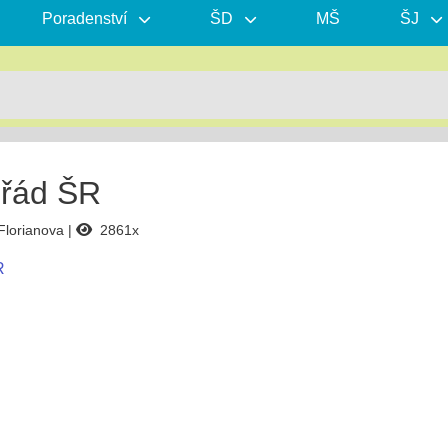
Poradenství
ŠD
MŠ
ŠJ
 řád ŠR
Florianova
2861x
R