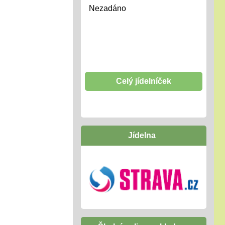
Nezadáno
Celý jídelníček
Jídelna