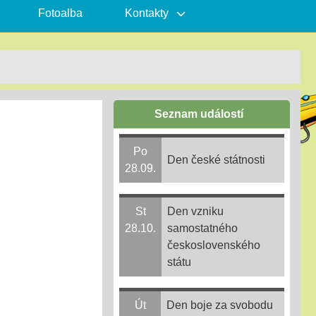
Fotoalba
Kontakty
Seznam událostí
Po
Den české státnosti
28.09.
St
Den vzniku
28.10.
samostatného
československého
státu
Út
Den boje za svobodu