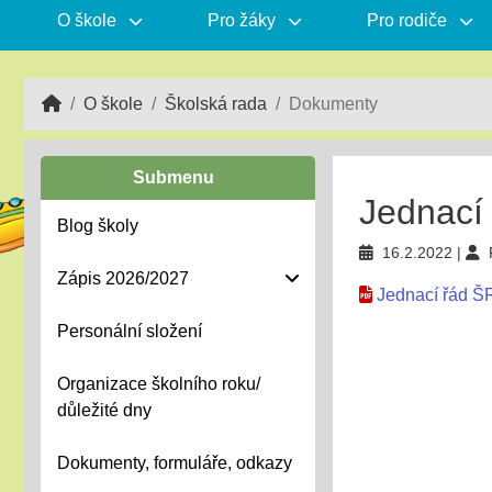
O škole
Pro žáky
Pro rodiče
O škole
Školská rada
Dokumenty
Submenu
Jednací
Blog školy
16.2.2022
Zápis 2026/2027
Jednací řád Š
Personální složení
Organizace školního roku/
důležité dny
Dokumenty, formuláře, odkazy