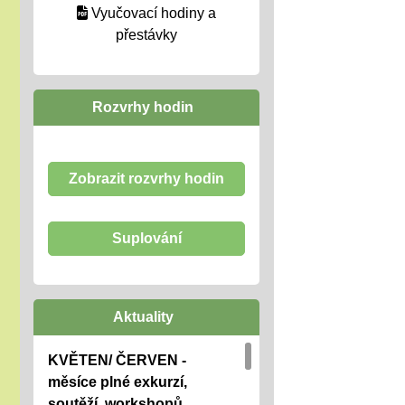
Vyučovací hodiny a
přestávky
Rozvrhy hodin
Zobrazit rozvrhy hodin
Suplování
Aktuality
KVĚTEN/ ČERVEN -
měsíce plné exkurzí,
soutěží, workshopů, ....