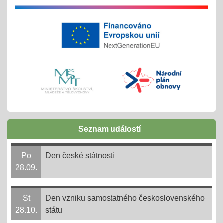
tradiční červnové akce
inovativní vzdělávání
Buďme EKO, buďme FAJN
07.05.2025
inov. vzdělávání Šablony II OPJAK
celoškolní projekt
Zápisy do ZŠ pro školní rok 2025/2026
31.03.2025
Seznam událostí
1. - 30. 4. + následně do 31. 8. 2025
online 1. - 11. 4. 2025
Po
Den české státnosti
28.09.
Ve 3. měsíci ve 14. dni = 3,14
14.03.2025
St
Den vzniku samostatného československého
- společně s matematiky jedeme oslavit na UJEP na
28.10.
státu
počest Ludolfova čísla tento významný den