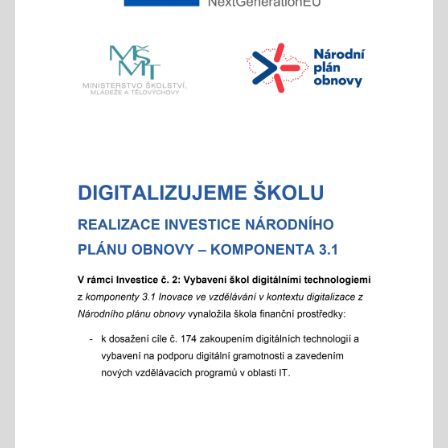
Veletrh vzdělávání/ veletrh středních škol
21.10.2025
aneb "Kam na střední?"
"9"+"8" se rozhodují
Celoškolní setkání zákonných zástupců s
pedagogy a školním parlamentem
07.10.2025
- od 16 hod.
Adaptační týden - tradiční
01.09.2025
- celoškoní akce 1.- 5. 9./ aktivity pro zlepšení
komunikace a sociálního klima
Exkurze a školní výlety
28.05.2025