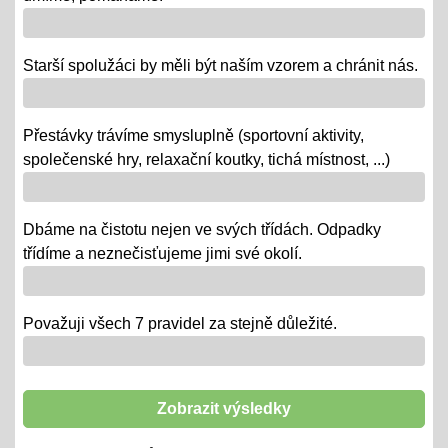
- výstava v Praze
- školní rozhlasové vysílání
Starší spolužáci by měli být naším vzorem a chránit nás.
Výlety tříd, exkurze
Přestávky trávíme smysluplně (sportovní aktivity,
12.06.2018
společenské hry, relaxační koutky, tichá místnost, ...)
- od 18. 6. se "chystají" třídy za novými poznatky a
zážitky na třídních výletech a naučných exkurzích
Dbáme na čistotu nejen ve svých třídách. Odpadky
"Maturity" - IX.
třídíme a neznečisťujeme jimi své okolí.
06.06.2018
- 6. a 7. 6. = volná témata v prezentacích a "ústní" /
volba otázky - závěrečné zkoušky IX.
Považuji všech 7 pravidel za stejně důležité.
"Duhová akademie"
29.05.2018
Zobrazit výsledky
-tradiční představení třídních kolektivů ZŠ i MŠ