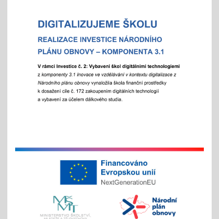
"Rozjíždí" se olympiády
01.02.2026
městská, okresní a vyšší kola
"držíme palce"
Zápisy online pro školní rok 2026/2027
15.01.2026
- letošní zápis do ZŠ pro 1. ročník školního roku
2026/2027 - Online zápisy /registrace/ se uskuteční
v termínu od 15. 1. 2026 do 15. 2. 2026, prezenční
zápis s dítětem proběhne 6. 2. 2026
Chystáte se k zápisu?
06.01.2026
- místo hromadného dne otevřených dveří tradičně
nabízíme individuální prohlídky školy