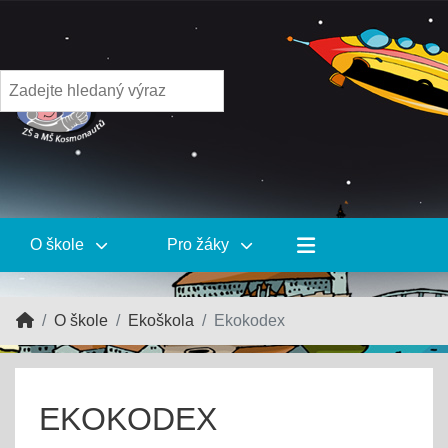
O škole
Pro žáky
O škole
Ekoškola
Ekokodex
EKOKODEX