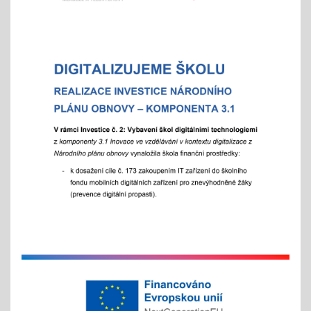
Vánoční čas
18.11.2025
celoškolní prosincová inovativní výuka
"Každý jinak, ale všichni se těšíme"
více info v akcích
Akademie aneb "Jak jde čas, a to i ten vánoční"
25.11.2025
celoškolní slavnostní akce
25. 11. 2025
Hrabání v ZOO Děčín
11.11.2025
v listopadu začíná tradiční akce
na jaře si potom vyberou žáci 2. st. odměnu/
volný vstup s programem
4x - od 11. do 20. 11.