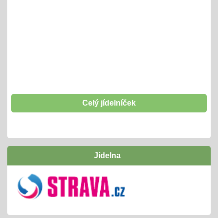
Lyžařský kurz + pobyt na horách
06.01.2025
- tradiční oblíbená akce 26. - 31. 1.
Šablony II OPJAK
01.01.2025
opět začínáme od 1. 1. 2025 d o31. 12. 2027
těšíme se
Celý jídelníček
Hrabání listí
01.10.2024
- tradičně si "odpracujeme" vstupenku na interaktivní
Jídelna
program v naší ZOO
Inovativní vzdělávání /Šablony I OPJAK
01.09.2024
úspěšně jsme ukončili