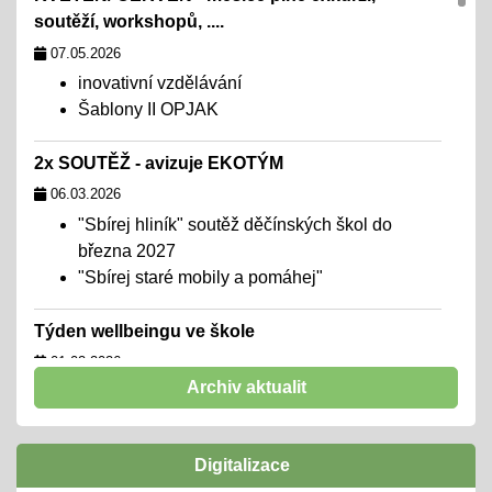
soutěží, workshopů, ....
07.05.2026
inovativní vzdělávání
Šablony II OPJAK
2x SOUTĚŽ - avizuje EKOTÝM
06.03.2026
"Sbírej hliník" soutěž děčínských škol do
března 2027
"Sbírej staré mobily a pomáhej"
Týden wellbeingu ve škole
01.02.2026
Archiv aktualit
chceme školu, kde se všichni cítí dobře,
navazují funkční a podpůrné vztahy a mohou
naplno rozvinout svůj potenciál
Digitalizace
zúčastníme se