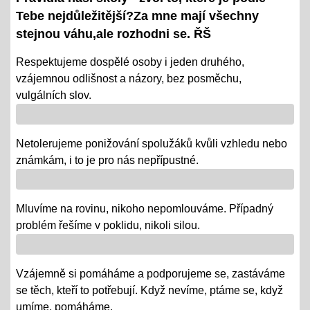
08.01.2024
Tebe nejdůležitější?Za mne mají všechny
- tradiční KP a TP od 8. 1. do 22. 1.
stejnou váhu,ale rozhodni se. ŘŠ
- termíny oznámeny na KOMENS
Respektujeme dospělé osoby i jeden druhého,
vzájemnou odlišnost a názory, bez posměchu,
- DRŽÍME PĚSTI
vulgálních slov.
Vánoce - tradiční projektová výuka
01.12.2018
Netolerujeme ponižování spolužáků kvůli vzhledu nebo
- po celý ADVENT využijeme projektovou výuku v
známkám, i to je pro nás nepřípustné.
ČJ, AJ, NJ, PRV, VL, Z, D, VO, VZ na téma Vánoce,
letos bez JARMARKU, ale s vrstevnickou výukou ve
Mluvíme na rovinu, nikoho nepomlouváme. Případný
VV = "MALÍ UČÍ VELKÉ"
problém řešíme v poklidu, nikoli silou.
Říjen 2018 - připomínáme si 100 leté výročí naší
republiky
Vzájemně si pomáháme a podporujeme se, zastáváme
08.10.2018
se těch, kteří to potřebují. Když nevíme, ptáme se, když
- vědomostní a výtvarné soutěže
umíme, pomáháme.