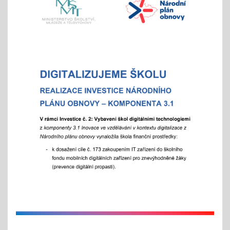
nabízíme individuální prohlídky školy
Vánoční čas
18.11.2025
celoškolní prosincová inovativní výuka
"Každý jinak, ale všichni se těšíme"
více info v akcích
Akademie aneb "Jak jde čas, a to i ten vánoční"
25.11.2025
celoškolní slavnostní akce
25. 11. 2025
Hrabání v ZOO Děčín
11.11.2025
v listopadu začíná tradiční akce
na jaře si potom vyberou žáci 2. st. odměnu/
volný vstup s programem