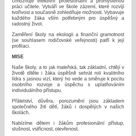
Umožňuje efektivní profesionální a promyšlenou
práci učitele. Vytváří ve škole zázemí, které rozvíjí
tvořivost a současně zohledňuje možnosti. Vybavuje
každého žáka vším potřebným pro úspěšný a
radostný život.
Zaměření školy na ekologii a finanční gramotnost
(se souhlasem rodičovské veřejnosti) patří k její
profilaci.
MISE
Naše školy, a to jak mateřská, tak základní, chtějí v
životě dítěte i žáka úspěšně sehrát roli kvalitního
lídra s jasnou vizí, který ho vede a směruje k pocitu
osobního rozvoje a úspěchu s uplatňováním
individuálního přístupu.
Přátelství, důvěra, porozumění jsou základem
společného žití dětí, žáků i dospělých v našich
školách.
Nabízíme dětem i žákům profesionální přístup,
slušnost, vstřícnost, otevřenost.