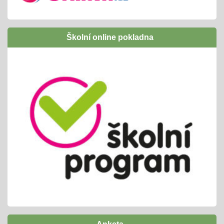
01.09.2024
úspěšně jsme ukončili
následně budeme žádat zapojení do Šablony
Školní online pokladna
II OPJAK
těšíme se opět na inovativní vzdělávání/
projekty, exkurze, ...
Letní slavnost
25.06.2024
příprava tradiční celoškolní akce
propojeno do vrstevnického vyučování
variabilní termín dle počasí /25. nebo 26.6.
Pololetní zjišťování a vyhodnocování
01.06.2024
cca 14ti denní testování/ KP + TP/ zvládnutí
výstupů ŠVP pro 2. pololetí
termíny předány žákům i ZZ