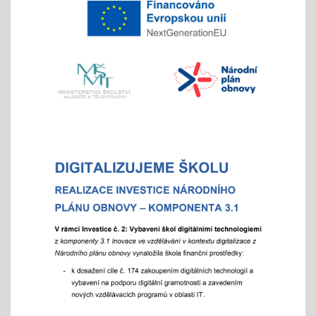
4x - od 11. do 20. 11.
Veletrh vzdělávání/ veletrh středních škol
21.10.2025
aneb "Kam na střední?"
"9"+"8" se rozhodují
Celoškolní setkání zákonných zástupců s
pedagogy a školním parlamentem
07.10.2025
- od 16 hod.
Adaptační týden - tradiční
01.09.2025
- celoškoní akce 1.- 5. 9./ aktivity pro zlepšení
komunikace a sociálního klima