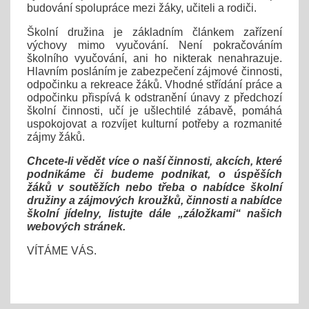
budování spolupráce mezi žáky, učiteli a rodiči.
Školní družina je základním článkem zařízení
výchovy mimo vyučování. Není pokračováním
školního vyučování, ani ho nikterak nenahrazuje.
Hlavním posláním je zabezpečení zájmové činnosti,
odpočinku a rekreace žáků. Vhodné střídání práce a
odpočinku přispívá k odstranění únavy z předchozí
školní činnosti, učí je ušlechtilé zábavě, pomáhá
uspokojovat a rozvíjet kulturní potřeby a rozmanité
zájmy žáků.
Chcete-li vědět více o naší činnosti, akcích, které
podnikáme či budeme podnikat, o úspěších
žáků v soutěžích nebo třeba o nabídce školní
družiny a zájmových kroužků, činnosti a nabídce
školní jídelny, listujte dále „záložkami“ našich
webových stránek.
VÍTÁME VÁS.