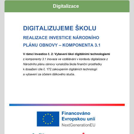
naplno rozvinout svůj potenciál
Digitalizace
zúčastníme se
"Rozjíždí" se olympiády
01.02.2026
městská, okresní a vyšší kola
"držíme palce"
Zápisy online pro školní rok 2026/2027
15.01.2026
- letošní zápis do ZŠ pro 1. ročník školního roku
2026/2027 - Online zápisy /registrace/ se uskuteční
v termínu od 15. 1. 2026 do 15. 2. 2026, prezenční
zápis s dítětem proběhne 6. 2. 2026
Chystáte se k zápisu?
06.01.2026
- místo hromadného dne otevřených dveří tradičně