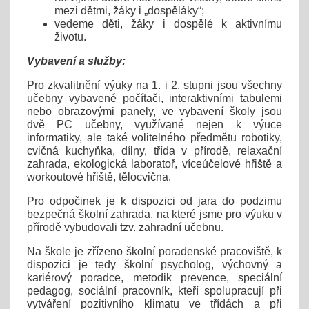
mezi dětmi, žáky i „dospěláky“;
vedeme děti, žáky i dospělé k aktivnímu
životu.
Vybavení a služby:
Pro zkvalitnění výuky na 1. i 2. stupni jsou všechny
učebny vybavené počítači, interaktivními tabulemi
nebo obrazovými panely, ve vybavení školy jsou
dvě PC učebny, využívané nejen k výuce
informatiky, ale také volitelného předmětu robotiky,
cvičná kuchyňka, dílny, třída v přírodě, relaxační
zahrada, ekologická laboratoř, víceúčelové hřiště a
workoutové hřiště, tělocvična.
Pro odpočinek je k dispozici od jara do podzimu
bezpečná školní zahrada, na které jsme pro výuku v
přírodě vybudovali tzv. zahradní učebnu.
Na škole je zřízeno školní poradenské pracoviště, k
dispozici je tedy školní psycholog, výchovný a
kariérový poradce, metodik prevence, speciální
pedagog, sociální pracovník, kteří spolupracují při
vytváření pozitivního klimatu ve třídách a při