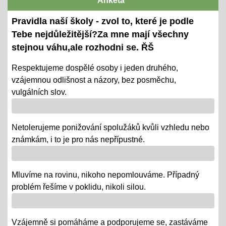
Anketa
Ověřování výstupů vzd. k 1. pololetí
Pravidla naší školy - zvol to, které je podle
08.01.2024
Tebe nejdůležitější?Za mne mají všechny
- tradiční KP a TP od 8. 1. do 22. 1.
stejnou váhu,ale rozhodni se. ŘŠ
- termíny oznámeny na KOMENS
Respektujeme dospělé osoby i jeden druhého,
vzájemnou odlišnost a názory, bez posměchu,
- DRŽÍME PĚSTI
vulgálních slov.
Vánoce - tradiční projektová výuka
01.12.2018
Netolerujeme ponižování spolužáků kvůli vzhledu nebo
- po celý ADVENT využijeme projektovou výuku v
známkám, i to je pro nás nepřípustné.
ČJ, AJ, NJ, PRV, VL, Z, D, VO, VZ na téma Vánoce,
letos bez JARMARKU, ale s vrstevnickou výukou ve
Mluvíme na rovinu, nikoho nepomlouváme. Případný
VV = "MALÍ UČÍ VELKÉ"
problém řešíme v poklidu, nikoli silou.
Říjen 2018 - připomínáme si 100 leté výročí naší
republiky
Vzájemně si pomáháme a podporujeme se, zastáváme