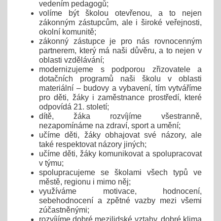
vedením pedagogů;
volíme být školou otevřenou, a to nejen
zákonným zástupcům, ale i široké veřejnosti,
okolní komunitě;
zákonný zástupce je pro nás rovnocenným
partnerem, který má naši důvěru, a to nejen v
oblasti vzdělávání;
modernizujeme s podporou zřizovatele a
dotačních programů naši školu v oblasti
materiální – budovy a vybavení, tím vytváříme
pro děti, žáky i zaměstnance prostředí, které
odpovídá 21. století;
dítě, žáka rozvíjíme všestranně,
nezapomínáme na zdraví, sport a umění;
učíme děti, žáky obhajovat své názory, ale
také respektovat názory jiných;
učíme děti, žáky komunikovat a spolupracovat
v týmu;
spolupracujeme se školami všech typů ve
městě, regionu i mimo něj;
využíváme motivace, hodnocení,
sebehodnocení a zpětné vazby mezi všemi
zúčastněnými;
rozvíjíme dobré mezilidské vztahy, dobré klima