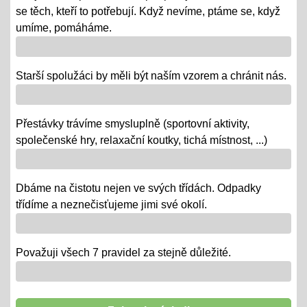
08.10.2018
se těch, kteří to potřebují. Když nevíme, ptáme se, když
- vědomostní a výtvarné soutěže
umíme, pomáháme.
- výstava v Praze
- školní rozhlasové vysílání
Starší spolužáci by měli být naším vzorem a chránit nás.
Výlety tříd, exkurze
Přestávky trávíme smysluplně (sportovní aktivity,
12.06.2018
společenské hry, relaxační koutky, tichá místnost, ...)
- od 18. 6. se "chystají" třídy za novými poznatky a
zážitky na třídních výletech a naučných exkurzích
Dbáme na čistotu nejen ve svých třídách. Odpadky
"Maturity" - IX.
třídíme a neznečisťujeme jimi své okolí.
06.06.2018
- 6. a 7. 6. = volná témata v prezentacích a "ústní" /
volba otázky - závěrečné zkoušky IX.
Považuji všech 7 pravidel za stejně důležité.
"Duhová akademie"
29.05.2018