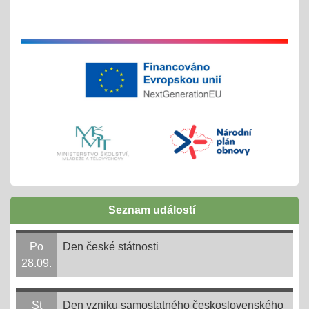
Exkurze a školní výlety
28.05.2025
tradiční červnové akce
inovativní vzdělávání
Buďme EKO, buďme FAJN
07.05.2025
inov. vzdělávání Šablony II OPJAK
celoškolní projekt
Zápisy do ZŠ pro školní rok 2025/2026
31.03.2025
Seznam událostí
1. - 30. 4. + následně do 31. 8. 2025
online 1. - 11. 4. 2025
Po
Den české státnosti
28.09.
Ve 3. měsíci ve 14. dni = 3,14
14.03.2025
St
Den vzniku samostatného československého