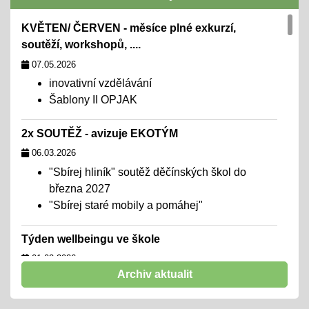
KVĚTEN/ ČERVEN - měsíce plné exkurzí,
soutěží, workshopů, ....
07.05.2026
inovativní vzdělávání
Šablony II OPJAK
2x SOUTĚŽ - avizuje EKOTÝM
06.03.2026
"Sbírej hliník" soutěž děčínských škol do
března 2027
"Sbírej staré mobily a pomáhej"
Týden wellbeingu ve škole
01.02.2026
Archiv aktualit
chceme školu, kde se všichni cítí dobře,
navazují funkční a podpůrné vztahy a mohou