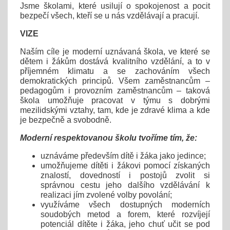
Jsme školami, které usilují o spokojenost a pocit
bezpečí všech, kteří se u nás vzdělávají a pracují.
VIZE
Naším cíle je moderní uznávaná škola, ve které se
dětem i žákům dostává kvalitního vzdělání, a to v
příjemném klimatu a se zachováním všech
demokratických principů. Všem zaměstnancům –
pedagogům i provozním zaměstnancům – taková
škola umožňuje pracovat v týmu s dobrými
mezilidskými vztahy, tam, kde je zdravé klima a kde
je bezpečně a svobodně.
Moderní respektovanou školu tvoříme tím, že:
uznáváme především dítě i žáka jako jedince;
umožňujeme dítěti i žákovi pomocí získaných
znalostí, dovedností i postojů zvolit si
správnou cestu jeho dalšího vzdělávání k
realizaci jím zvolené volby povolání;
využíváme všech dostupných moderních
soudobých metod a forem, které rozvíjejí
potenciál dítěte i žáka, jeho chuť učit se pod