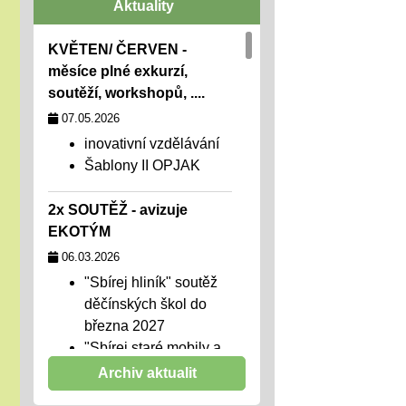
Aktuality
KVĚTEN/ ČERVEN -
měsíce plné exkurzí,
soutěží, workshopů, ....
07.05.2026
inovativní vzdělávání
Šablony II OPJAK
2x SOUTĚŽ - avizuje
EKOTÝM
06.03.2026
"Sbírej hliník" soutěž
děčínských škol do
března 2027
"Sbírej staré mobily a
pomáhej"
Archiv aktualit