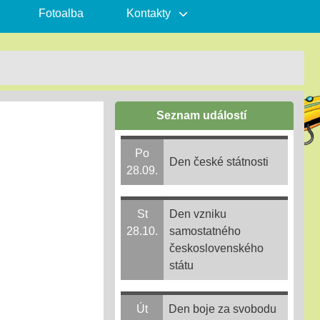
Fotoalba
Kontakty
Seznam událostí
Po
Den české státnosti
28.09.
St
Den vzniku
28.10.
samostatného
československého
státu
Út
Den boje za svobodu