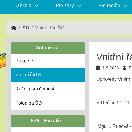
O škole
Pro žáky
Pro rodiče
ŠD
Vnitřní řád ŠD
Submenu
Vnitřní 
Blog ŠD
1.9.2023
F
Vnitřní řád ŠD
Upravený Vnitřní 
Roční plán činnosti
V Děčí
Fotoalba ŠD
EŽK - Bakaláři
Mgr. L. Rusová 