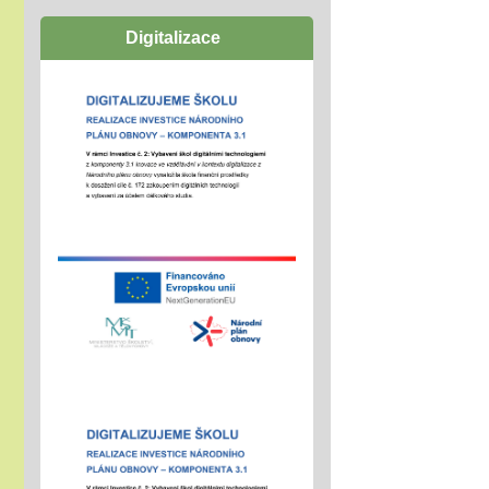
Týden wellbeingu ve škole
Digitalizace
01.02.2026
chceme školu, kde se
všichni cítí dobře,
navazují funkční a
podpůrné vztahy a
mohou naplno
rozvinout svůj
potenciál
zúčastníme se
"Rozjíždí" se olympiády
01.02.2026
městská, okresní a
vyšší kola
"držíme palce"
Zápisy online pro školní