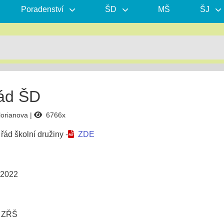
Poradenství
ŠD
MŠ
ŠJ
řád ŠD
lorianova
6766x
řád školní družiny -
ZDE
ně 21. 11. 2022
- ZŘŠ