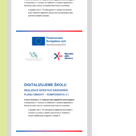
rok 2026/2027
15.01.2026
- letošní zápis do ZŠ pro 1.
ročník školního roku
2026/2027 - Online zápisy
/registrace/ se uskuteční v
termínu od 15. 1. 2026 do
15. 2. 2026, prezenční zápis
s dítětem proběhne 6. 2.
2026
Chystáte se k zápisu?
06.01.2026
- místo hromadného dne
otevřených dveří tradičně
nabízíme individuální
prohlídky školy