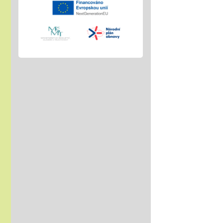
Vánoční čas
18.11.2025
celoškolní prosincová
inovativní výuka
"Každý jinak, ale
všichni se těšíme"
více info v akcích
Akademie aneb "Jak jde
čas, a to i ten vánoční"
25.11.2025
celoškolní slavnostní
akce
25. 11. 2025
Hrabání v ZOO Děčín
11.11.2025
v listopadu začíná