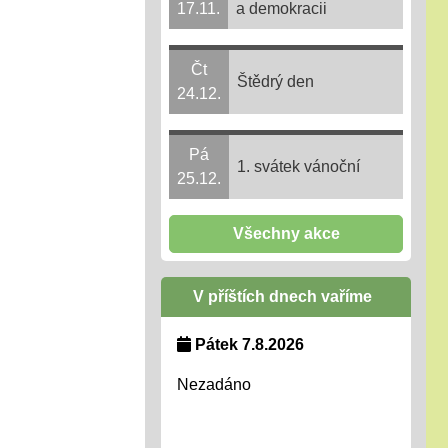
17.11.
a demokracii
Čt
Štědrý den
24.12.
Pá
1. svátek vánoční
25.12.
Všechny akce
V příštích dnech vaříme
Pátek 7.8.2026
Nezadáno