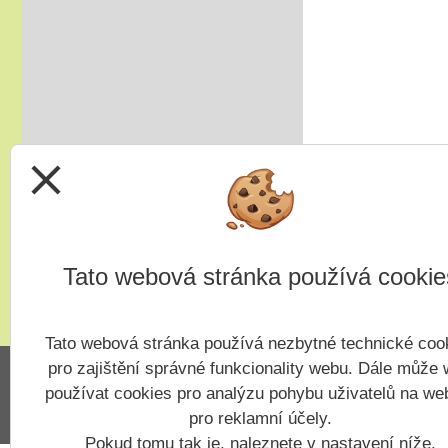
tradiční akce
na jaře si potom
vyberou žáci 2. st.
odměnu/ volný vstup s
programem
4x - od 11. do 20. 11.
close
Veletrh vzdělávání/ veletrh
středních škol
21.10.2025
aneb "Kam na
Tato webová stránka používá cookie
střední?"
"9"+"8" se rozhodují
Tato webová stránka používá nezbytné technické coo
Celoškolní setkání
pro zajištění správné funkcionality webu. Dále může
zákonných zástupců s
používat cookies pro analýzu pohybu uživatelů na we
pedagogy a školním
pro reklamní účely.
parlamentem
Pokud tomu tak je, naleznete v nastavení níže.