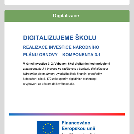
navazují funkční a podpůrné vztahy a mohou
naplno rozvinout svůj potenciál
Digitalizace
zúčastníme se
"Rozjíždí" se olympiády
01.02.2026
městská, okresní a vyšší kola
"držíme palce"
Zápisy online pro školní rok 2026/2027
15.01.2026
- letošní zápis do ZŠ pro 1. ročník školního roku
2026/2027 - Online zápisy /registrace/ se uskuteční
v termínu od 15. 1. 2026 do 15. 2. 2026, prezenční
zápis s dítětem proběhne 6. 2. 2026
Chystáte se k zápisu?
06.01.2026