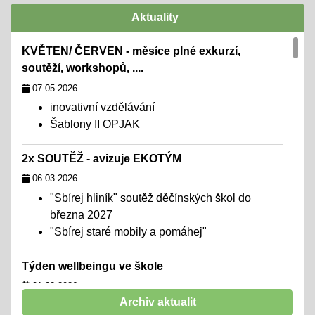
Aktuality
KVĚTEN/ ČERVEN - měsíce plné exkurzí,
soutěží, workshopů, ....
07.05.2026
inovativní vzdělávání
Šablony II OPJAK
2x SOUTĚŽ - avizuje EKOTÝM
06.03.2026
"Sbírej hliník" soutěž děčínských škol do
března 2027
"Sbírej staré mobily a pomáhej"
Týden wellbeingu ve škole
01.02.2026
Archiv aktualit
chceme školu, kde se všichni cítí dobře,