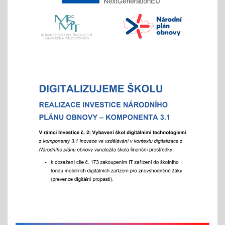
- místo hromadného dne otevřených dveří tradičně
nabízíme individuální prohlídky školy
Vánoční čas
18.11.2025
celoškolní prosincová inovativní výuka
"Každý jinak, ale všichni se těšíme"
více info v akcích
Akademie aneb "Jak jde čas, a to i ten vánoční"
25.11.2025
celoškolní slavnostní akce
25. 11. 2025
Hrabání v ZOO Děčín
11.11.2025
v listopadu začíná tradiční akce