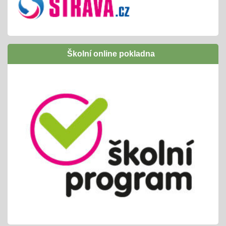
Inovativní vzdělávání /Šablony I OPJAK
01.09.2024
úspěšně jsme ukončili
následně budeme žádat zapojení do Šablony
Školní online pokladna
II OPJAK
těšíme se opět na inovativní vzdělávání/
projekty, exkurze, ...
Letní slavnost
25.06.2024
příprava tradiční celoškolní akce
propojeno do vrstevnického vyučování
variabilní termín dle počasí /25. nebo 26.6.
Pololetní zjišťování a vyhodnocování
01.06.2024
cca 14ti denní testování/ KP + TP/ zvládnutí
výstupů ŠVP pro 2. pololetí