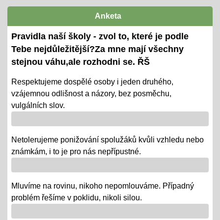
termíny předány žákům i ZZ
Anketa
Ověřování výstupů vzd. k 1. pololetí
Pravidla naší školy - zvol to, které je podle
08.01.2024
Tebe nejdůležitější?Za mne mají všechny
- tradiční KP a TP od 8. 1. do 22. 1.
stejnou váhu,ale rozhodni se. ŘŠ
- termíny oznámeny na KOMENS
Respektujeme dospělé osoby i jeden druhého,
vzájemnou odlišnost a názory, bez posměchu,
- DRŽÍME PĚSTI
vulgálních slov.
Vánoce - tradiční projektová výuka
01.12.2018
Netolerujeme ponižování spolužáků kvůli vzhledu nebo
- po celý ADVENT využijeme projektovou výuku v
známkám, i to je pro nás nepřípustné.
ČJ, AJ, NJ, PRV, VL, Z, D, VO, VZ na téma Vánoce,
letos bez JARMARKU, ale s vrstevnickou výukou ve
Mluvíme na rovinu, nikoho nepomlouváme. Případný
VV = "MALÍ UČÍ VELKÉ"
problém řešíme v poklidu, nikoli silou.
Říjen 2018 - připomínáme si 100 leté výročí naší