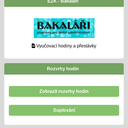
EŽK - Bakaláři
Vyučovací hodiny a přestávky
Rozvrhy hodin
Zobrazit rozvrhy hodin
Suplování