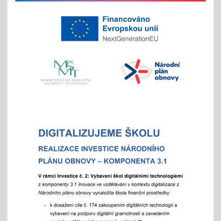
na jaře si potom vyberou žáci 2. st. odměnu/
volný vstup s programem
4x - od 11. do 20. 11.
Veletrh vzdělávání/ veletrh středních škol
21.10.2025
aneb "Kam na střední?"
"9"+"8" se rozhodují
Celoškolní setkání zákonných zástupců s
pedagogy a školním parlamentem
07.10.2025
- od 16 hod.
Adaptační týden - tradiční
01.09.2025
- celoškoní akce 1.- 5. 9./ aktivity pro zlepšení
komunikace a sociálního klima