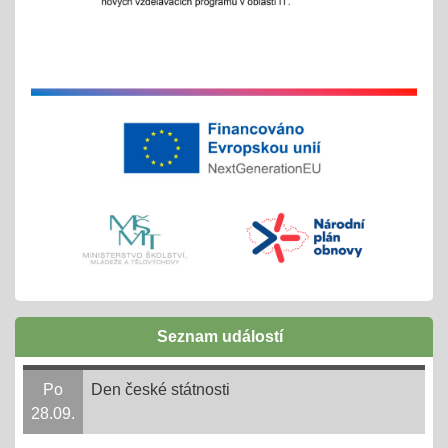
Exkurze a školní výlety
28.05.2025
tradiční červnové akce
inovativní vzdělávání
Buďme EKO, buďme FAJN
07.05.2025
inov. vzdělávání Šablony II OPJAK
celoškolní projekt
Zápisy do ZŠ pro školní rok 2025/2026
31.03.2025
Seznam událostí
1. - 30. 4. + následně do 31. 8. 2025
online 1. - 11. 4. 2025
Po
Den české státnosti
28.09.
Ve 3. měsíci ve 14. dni = 3,14