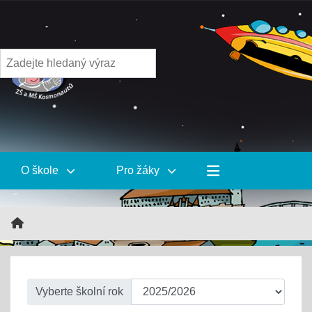
O škole
Pro žáky
Vyberte školní rok