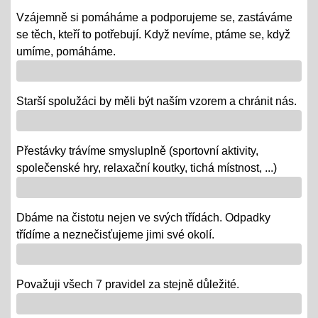
republiky
Vzájemně si pomáháme a podporujeme se, zastáváme
08.10.2018
se těch, kteří to potřebují. Když nevíme, ptáme se, když
- vědomostní a výtvarné soutěže
umíme, pomáháme.
- výstava v Praze
- školní rozhlasové vysílání
Starší spolužáci by měli být naším vzorem a chránit nás.
Výlety tříd, exkurze
Přestávky trávíme smysluplně (sportovní aktivity,
12.06.2018
společenské hry, relaxační koutky, tichá místnost, ...)
- od 18. 6. se "chystají" třídy za novými poznatky a
zážitky na třídních výletech a naučných exkurzích
Dbáme na čistotu nejen ve svých třídách. Odpadky
"Maturity" - IX.
třídíme a neznečisťujeme jimi své okolí.
06.06.2018
- 6. a 7. 6. = volná témata v prezentacích a "ústní" /
volba otázky - závěrečné zkoušky IX.
Považuji všech 7 pravidel za stejně důležité.