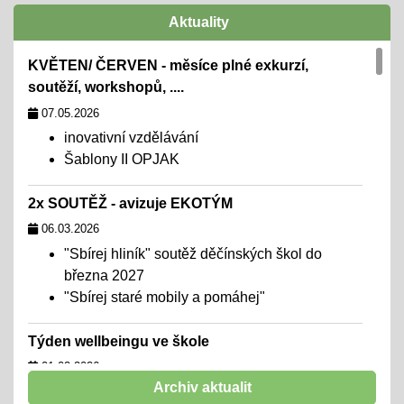
Aktuality
KVĚTEN/ ČERVEN - měsíce plné exkurzí,
soutěží, workshopů, ....
07.05.2026
inovativní vzdělávání
Šablony II OPJAK
2x SOUTĚŽ - avizuje EKOTÝM
06.03.2026
"Sbírej hliník" soutěž děčínských škol do
března 2027
"Sbírej staré mobily a pomáhej"
Týden wellbeingu ve škole
01.02.2026
Archiv aktualit
chceme školu, kde se všichni cítí dobře,