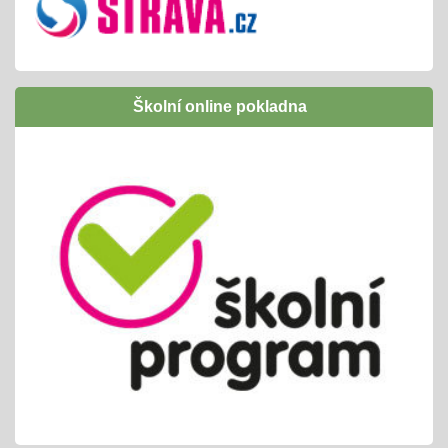
Inovativní vzdělávání /Šablony I OPJAK
01.09.2024
úspěšně jsme ukončili
následně budeme žádat zapojení do Šablony
Školní online pokladna
II OPJAK
těšíme se opět na inovativní vzdělávání/
projekty, exkurze, ...
Letní slavnost
25.06.2024
příprava tradiční celoškolní akce
propojeno do vrstevnického vyučování
variabilní termín dle počasí /25. nebo 26.6.
Pololetní zjišťování a vyhodnocování
01.06.2024
cca 14ti denní testování/ KP + TP/ zvládnutí
výstupů ŠVP pro 2. pololetí