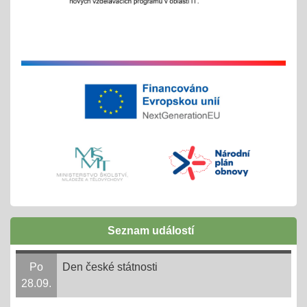
Exkurze a školní výlety
28.05.2025
tradiční červnové akce
inovativní vzdělávání
Buďme EKO, buďme FAJN
07.05.2025
inov. vzdělávání Šablony II OPJAK
celoškolní projekt
Zápisy do ZŠ pro školní rok 2025/2026
31.03.2025
Seznam událostí
1. - 30. 4. + následně do 31. 8. 2025
online 1. - 11. 4. 2025
Po
Den české státnosti
28.09.
Ve 3. měsíci ve 14. dni = 3,14