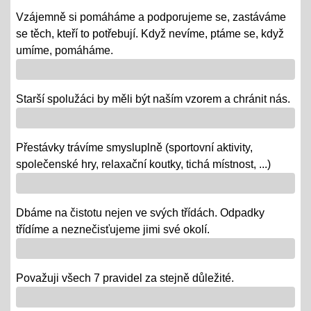
republiky
Vzájemně si pomáháme a podporujeme se, zastáváme
08.10.2018
se těch, kteří to potřebují. Když nevíme, ptáme se, když
- vědomostní a výtvarné soutěže
umíme, pomáháme.
- výstava v Praze
- školní rozhlasové vysílání
Starší spolužáci by měli být naším vzorem a chránit nás.
Výlety tříd, exkurze
Přestávky trávíme smysluplně (sportovní aktivity,
12.06.2018
společenské hry, relaxační koutky, tichá místnost, ...)
- od 18. 6. se "chystají" třídy za novými poznatky a
zážitky na třídních výletech a naučných exkurzích
Dbáme na čistotu nejen ve svých třídách. Odpadky
"Maturity" - IX.
třídíme a neznečisťujeme jimi své okolí.
06.06.2018
- 6. a 7. 6. = volná témata v prezentacích a "ústní" /
volba otázky - závěrečné zkoušky IX.
Považuji všech 7 pravidel za stejně důležité.