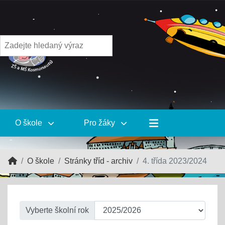
O škole
Pro žáky
O škole
Stránky tříd - archiv
4. třída 2023/2024
Vyberte školní rok