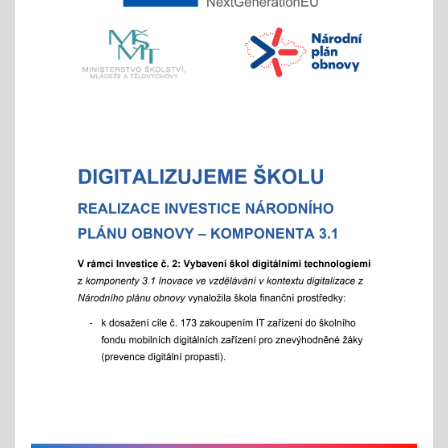
- místo hromadného dne otevřených dveří tradičně
nabízíme individuální prohlídky školy
Vánoční čas
18.11.2025
celoškolní prosincová inovativní výuka
"Každý jinak, ale všichni se těšíme"
více info v akcích
Akademie aneb "Jak jde čas, a to i ten vánoční"
25.11.2025
celoškolní slavnostní akce
25. 11. 2025
Hrabání v ZOO Děčín
11.11.2025
v listopadu začíná tradiční akce