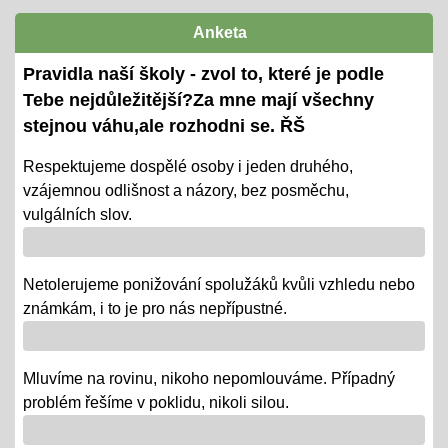
termíny předány žákům i ZZ
Anketa
Ověřování výstupů vzd. k 1. pololetí
Pravidla naší školy - zvol to, které je podle
08.01.2024
Tebe nejdůležitější?Za mne mají všechny
- tradiční KP a TP od 8. 1. do 22. 1.
stejnou váhu,ale rozhodni se. ŘŠ
- termíny oznámeny na KOMENS
Respektujeme dospělé osoby i jeden druhého,
vzájemnou odlišnost a názory, bez posměchu,
- DRŽÍME PĚSTI
vulgálních slov.
Vánoce - tradiční projektová výuka
01.12.2018
Netolerujeme ponižování spolužáků kvůli vzhledu nebo
- po celý ADVENT využijeme projektovou výuku v
známkám, i to je pro nás nepřípustné.
ČJ, AJ, NJ, PRV, VL, Z, D, VO, VZ na téma Vánoce,
letos bez JARMARKU, ale s vrstevnickou výukou ve
Mluvíme na rovinu, nikoho nepomlouváme. Případný
VV = "MALÍ UČÍ VELKÉ"
problém řešíme v poklidu, nikoli silou.
Říjen 2018 - připomínáme si 100 leté výročí naší