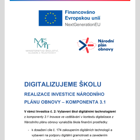
na jaře si potom vyberou žáci 2. st. odměnu/
volný vstup s programem
4x - od 11. do 20. 11.
Veletrh vzdělávání/ veletrh středních škol
21.10.2025
aneb "Kam na střední?"
"9"+"8" se rozhodují
Celoškolní setkání zákonných zástupců s
pedagogy a školním parlamentem
07.10.2025
- od 16 hod.
Adaptační týden - tradiční
01.09.2025
- celoškoní akce 1.- 5. 9./ aktivity pro zlepšení
komunikace a sociálního klima