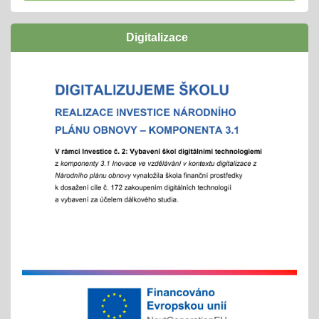
navazují funkční a podpůrné vztahy a mohou
naplno rozvinout svůj potenciál
Digitalizace
zúčastníme se
"Rozjíždí" se olympiády
01.02.2026
městská, okresní a vyšší kola
"držíme palce"
Zápisy online pro školní rok 2026/2027
15.01.2026
- letošní zápis do ZŠ pro 1. ročník školního roku
2026/2027 - Online zápisy /registrace/ se uskuteční
v termínu od 15. 1. 2026 do 15. 2. 2026, prezenční
zápis s dítětem proběhne 6. 2. 2026
Chystáte se k zápisu?
06.01.2026