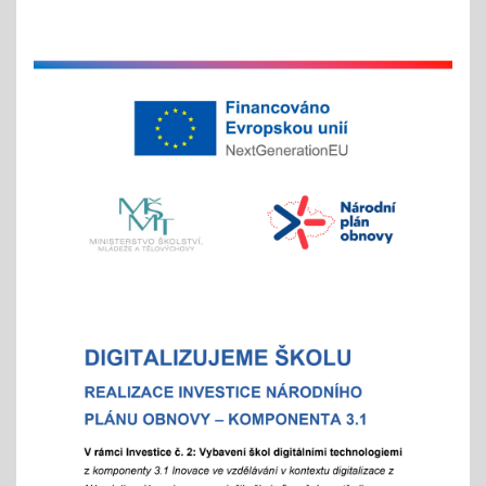
11.11.2025
v listopadu začíná tradiční akce
na jaře si potom vyberou žáci 2. st. odměnu/
volný vstup s programem
4x - od 11. do 20. 11.
Veletrh vzdělávání/ veletrh středních škol
21.10.2025
aneb "Kam na střední?"
"9"+"8" se rozhodují
Celoškolní setkání zákonných zástupců s
pedagogy a školním parlamentem
07.10.2025
- od 16 hod.
Adaptační týden - tradiční