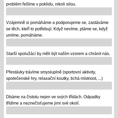
problém řešíme v poklidu, nikoli silou.
Říjen 2018 - připomínáme si 100 leté výročí naší
republiky
Vzájemně si pomáháme a podporujeme se, zastáváme
08.10.2018
se těch, kteří to potřebují. Když nevíme, ptáme se, když
- vědomostní a výtvarné soutěže
umíme, pomáháme.
- výstava v Praze
- školní rozhlasové vysílání
Starší spolužáci by měli být naším vzorem a chránit nás.
Výlety tříd, exkurze
Přestávky trávíme smysluplně (sportovní aktivity,
12.06.2018
společenské hry, relaxační koutky, tichá místnost, ...)
- od 18. 6. se "chystají" třídy za novými poznatky a
zážitky na třídních výletech a naučných exkurzích
Dbáme na čistotu nejen ve svých třídách. Odpadky
"Maturity" - IX.
třídíme a neznečisťujeme jimi své okolí.
06.06.2018
- 6. a 7. 6. = volná témata v prezentacích a "ústní" /