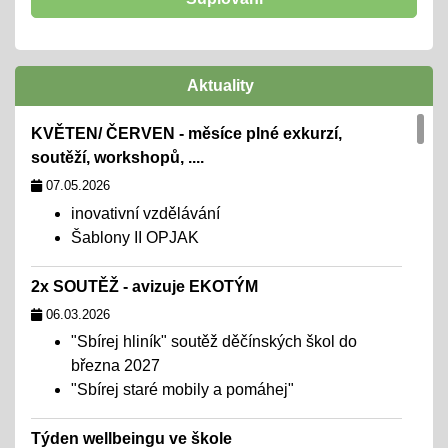
Aktuality
KVĚTEN/ ČERVEN - měsíce plné exkurzí,
soutěží, workshopů, ....
07.05.2026
inovativní vzdělávání
Šablony II OPJAK
2x SOUTĚŽ - avizuje EKOTÝM
06.03.2026
"Sbírej hliník" soutěž děčínských škol do
března 2027
"Sbírej staré mobily a pomáhej"
Týden wellbeingu ve škole