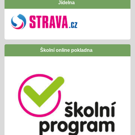
Jídelna
program v naší ZOO
Inovativní vzdělávání /Šablony I OPJAK
01.09.2024
úspěšně jsme ukončili
následně budeme žádat zapojení do Šablony
Školní online pokladna
II OPJAK
těšíme se opět na inovativní vzdělávání/
projekty, exkurze, ...
Letní slavnost
25.06.2024
příprava tradiční celoškolní akce
propojeno do vrstevnického vyučování
variabilní termín dle počasí /25. nebo 26.6.
Pololetní zjišťování a vyhodnocování