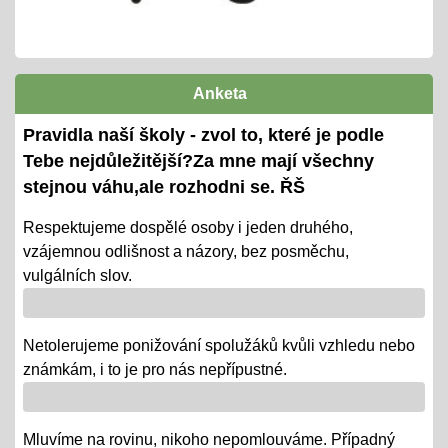
01.06.2024
cca 14ti denní testování/ KP + TP/ zvládnutí
výstupů ŠVP pro 2. pololetí
termíny předány žákům i ZZ
Anketa
Ověřování výstupů vzd. k 1. pololetí
Pravidla naší školy - zvol to, které je podle
08.01.2024
Tebe nejdůležitější?Za mne mají všechny
- tradiční KP a TP od 8. 1. do 22. 1.
stejnou váhu,ale rozhodni se. ŘŠ
- termíny oznámeny na KOMENS
Respektujeme dospělé osoby i jeden druhého,
vzájemnou odlišnost a názory, bez posměchu,
- DRŽÍME PĚSTI
vulgálních slov.
Vánoce - tradiční projektová výuka
01.12.2018
Netolerujeme ponižování spolužáků kvůli vzhledu nebo
- po celý ADVENT využijeme projektovou výuku v
známkám, i to je pro nás nepřípustné.
ČJ, AJ, NJ, PRV, VL, Z, D, VO, VZ na téma Vánoce,
letos bez JARMARKU, ale s vrstevnickou výukou ve
Mluvíme na rovinu, nikoho nepomlouváme. Případný
VV = "MALÍ UČÍ VELKÉ"