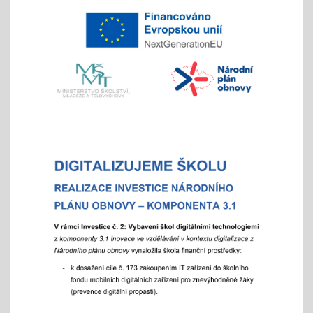
Chystáte se k zápisu?
06.01.2026
- místo hromadného dne otevřených dveří tradičně
nabízíme individuální prohlídky školy
Vánoční čas
18.11.2025
celoškolní prosincová inovativní výuka
"Každý jinak, ale všichni se těšíme"
více info v akcích
Akademie aneb "Jak jde čas, a to i ten vánoční"
25.11.2025
celoškolní slavnostní akce
25. 11. 2025
Hrabání v ZOO Děčín