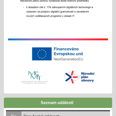
01.09.2025
- celoškoní akce 1.- 5. 9./ aktivity pro zlepšení
komunikace a sociálního klima
Exkurze a školní výlety
28.05.2025
tradiční červnové akce
inovativní vzdělávání
Buďme EKO, buďme FAJN
07.05.2025
inov. vzdělávání Šablony II OPJAK
celoškolní projekt
Zápisy do ZŠ pro školní rok 2025/2026
31.03.2025
Seznam událostí
1. - 30. 4. + následně do 31. 8. 2025
online 1. - 11. 4. 2025