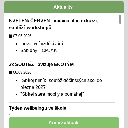
Aktuality
KVĚTEN/ ČERVEN - měsíce plné exkurzí,
soutěží, workshopů, ....
07.05.2026
inovativní vzdělávání
Šablony II OPJAK
2x SOUTĚŽ - avizuje EKOTÝM
06.03.2026
"Sbírej hliník" soutěž děčínských škol do
března 2027
"Sbírej staré mobily a pomáhej"
Týden wellbeingu ve škole
01.02.2026
Archiv aktualit
chceme školu, kde se všichni cítí dobře,