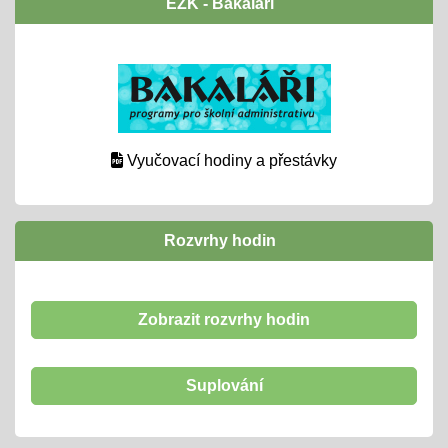
EŽK - Bakaláři
Vyučovací hodiny a přestávky
Rozvrhy hodin
Zobrazit rozvrhy hodin
Suplování