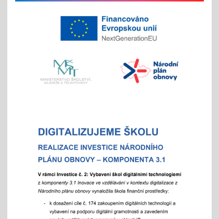
na jaře si potom vyberou žáci 2. st. odměnu/
volný vstup s programem
4x - od 11. do 20. 11.
Veletrh vzdělávání/ veletrh středních škol
21.10.2025
aneb "Kam na střední?"
"9"+"8" se rozhodují
Celoškolní setkání zákonných zástupců s
pedagogy a školním parlamentem
07.10.2025
- od 16 hod.
Adaptační týden - tradiční
01.09.2025
- celoškoní akce 1.- 5. 9./ aktivity pro zlepšení
komunikace a sociálního klima