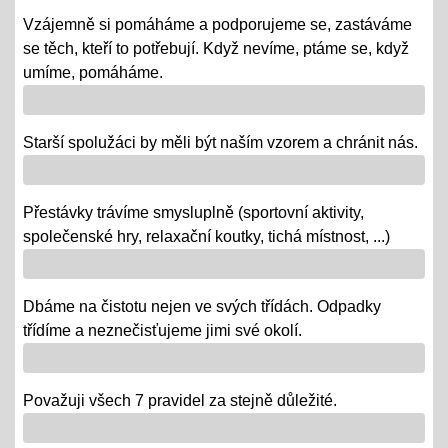
republiky
Vzájemně si pomáháme a podporujeme se, zastáváme
08.10.2018
se těch, kteří to potřebují. Když nevíme, ptáme se, když
- vědomostní a výtvarné soutěže
umíme, pomáháme.
- výstava v Praze
- školní rozhlasové vysílání
Starší spolužáci by měli být naším vzorem a chránit nás.
Výlety tříd, exkurze
Přestávky trávíme smysluplně (sportovní aktivity,
12.06.2018
společenské hry, relaxační koutky, tichá místnost, ...)
- od 18. 6. se "chystají" třídy za novými poznatky a
zážitky na třídních výletech a naučných exkurzích
Dbáme na čistotu nejen ve svých třídách. Odpadky
"Maturity" - IX.
třídíme a neznečisťujeme jimi své okolí.
06.06.2018
- 6. a 7. 6. = volná témata v prezentacích a "ústní" /
volba otázky - závěrečné zkoušky IX.
Považuji všech 7 pravidel za stejně důležité.