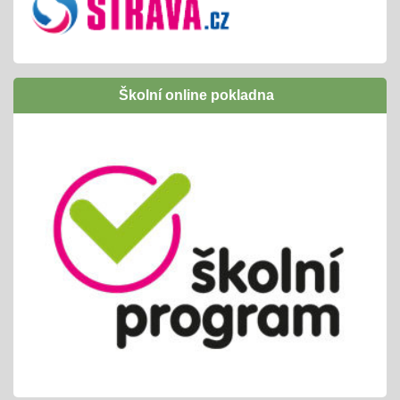
Inovativní vzdělávání /Šablony I OPJAK
01.09.2024
úspěšně jsme ukončili
následně budeme žádat zapojení do Šablony
Školní online pokladna
II OPJAK
těšíme se opět na inovativní vzdělávání/
projekty, exkurze, ...
Letní slavnost
25.06.2024
příprava tradiční celoškolní akce
propojeno do vrstevnického vyučování
variabilní termín dle počasí /25. nebo 26.6.
Pololetní zjišťování a vyhodnocování
01.06.2024
cca 14ti denní testování/ KP + TP/ zvládnutí
výstupů ŠVP pro 2. pololetí