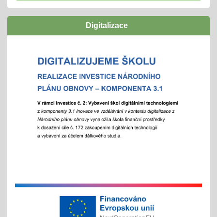
navazují funkční a podpůrné vztahy a mohou
naplno rozvinout svůj potenciál
Digitalizace
zúčastníme se
"Rozjíždí" se olympiády
01.02.2026
městská, okresní a vyšší kola
"držíme palce"
Zápisy online pro školní rok 2026/2027
15.01.2026
- letošní zápis do ZŠ pro 1. ročník školního roku
2026/2027 - Online zápisy /registrace/ se uskuteční
v termínu od 15. 1. 2026 do 15. 2. 2026, prezenční
zápis s dítětem proběhne 6. 2. 2026
Chystáte se k zápisu?
06.01.2026