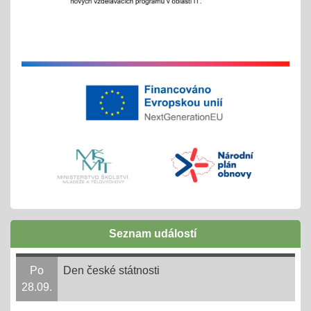
Exkurze a školní výlety
28.05.2025
tradiční červnové akce
inovativní vzdělávání
Buďme EKO, buďme FAJN
07.05.2025
inov. vzdělávání Šablony II OPJAK
celoškolní projekt
Zápisy do ZŠ pro školní rok 2025/2026
31.03.2025
Seznam událostí
1. - 30. 4. + následně do 31. 8. 2025
online 1. - 11. 4. 2025
Po
Den české státnosti
28.09.
Ve 3. měsíci ve 14. dni = 3,14