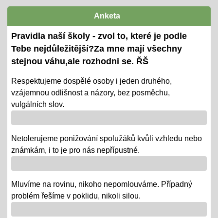
termíny předány žákům i ZZ
Anketa
Ověřování výstupů vzd. k 1. pololetí
Pravidla naší školy - zvol to, které je podle
08.01.2024
Tebe nejdůležitější?Za mne mají všechny
- tradiční KP a TP od 8. 1. do 22. 1.
stejnou váhu,ale rozhodni se. ŘŠ
- termíny oznámeny na KOMENS
Respektujeme dospělé osoby i jeden druhého,
vzájemnou odlišnost a názory, bez posměchu,
- DRŽÍME PĚSTI
vulgálních slov.
Vánoce - tradiční projektová výuka
01.12.2018
Netolerujeme ponižování spolužáků kvůli vzhledu nebo
- po celý ADVENT využijeme projektovou výuku v
známkám, i to je pro nás nepřípustné.
ČJ, AJ, NJ, PRV, VL, Z, D, VO, VZ na téma Vánoce,
letos bez JARMARKU, ale s vrstevnickou výukou ve
Mluvíme na rovinu, nikoho nepomlouváme. Případný
VV = "MALÍ UČÍ VELKÉ"
problém řešíme v poklidu, nikoli silou.
Říjen 2018 - připomínáme si 100 leté výročí naší