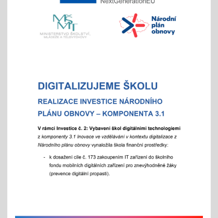
- místo hromadného dne otevřených dveří tradičně
nabízíme individuální prohlídky školy
Vánoční čas
18.11.2025
celoškolní prosincová inovativní výuka
"Každý jinak, ale všichni se těšíme"
více info v akcích
Akademie aneb "Jak jde čas, a to i ten vánoční"
25.11.2025
celoškolní slavnostní akce
25. 11. 2025
Hrabání v ZOO Děčín
11.11.2025
v listopadu začíná tradiční akce