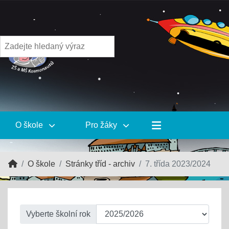
O škole
Pro žáky
O škole
Stránky tříd - archiv
7. třída 2023/2024
Vyberte školní rok