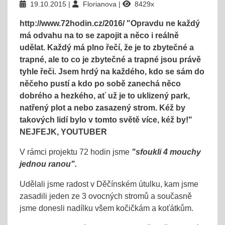
19.10.2015
Florianova
8429x
http://www.72hodin.cz/2016/ "Opravdu ne každý
má odvahu na to se zapojit a něco i reálně
udělat. Každý má plno řečí, že je to zbytečné a
trapné, ale to co je zbytečné a trapné jsou právě
tyhle řeči. Jsem hrdý na každého, kdo se sám do
něčeho pustí a kdo po sobě zanechá něco
dobrého a hezkého, ať už je to uklizený park,
natřený plot a nebo zasazený strom. Kéž by
takových lidí bylo v tomto světě více, kéž by!"
NEJFEJK, YOUTUBER
V rámci projektu 72 hodin jsme
"sfoukli 4 mouchy
jednou ranou".
Udělali jsme radost v Děčínském útulku, kam jsme
zasadili jeden ze 3 ovocných stromů a současně
jsme donesli nadílku všem kočičkám a koťátkům.