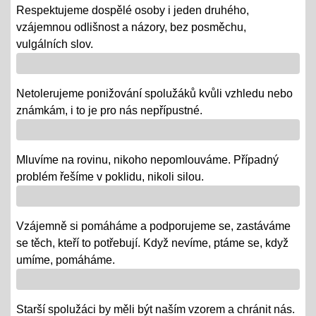
- termíny oznámeny na KOMENS
Respektujeme dospělé osoby i jeden druhého,
vzájemnou odlišnost a názory, bez posměchu,
- DRŽÍME PĚSTI
vulgálních slov.
Vánoce - tradiční projektová výuka
01.12.2018
Netolerujeme ponižování spolužáků kvůli vzhledu nebo
- po celý ADVENT využijeme projektovou výuku v
známkám, i to je pro nás nepřípustné.
ČJ, AJ, NJ, PRV, VL, Z, D, VO, VZ na téma Vánoce,
letos bez JARMARKU, ale s vrstevnickou výukou ve
Mluvíme na rovinu, nikoho nepomlouváme. Případný
VV = "MALÍ UČÍ VELKÉ"
problém řešíme v poklidu, nikoli silou.
Říjen 2018 - připomínáme si 100 leté výročí naší
republiky
Vzájemně si pomáháme a podporujeme se, zastáváme
08.10.2018
se těch, kteří to potřebují. Když nevíme, ptáme se, když
- vědomostní a výtvarné soutěže
umíme, pomáháme.
- výstava v Praze
- školní rozhlasové vysílání
Starší spolužáci by měli být naším vzorem a chránit nás.