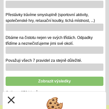
Výlety tříd, exkurze
Přestávky trávíme smysluplně (sportovní aktivity,
12.06.2018
společenské hry, relaxační koutky, tichá místnost, ...)
- od 18. 6. se "chystají" třídy za novými poznatky a
zážitky na třídních výletech a naučných exkurzích
Dbáme na čistotu nejen ve svých třídách. Odpadky
"Maturity" - IX.
třídíme a neznečisťujeme jimi své okolí.
06.06.2018
- 6. a 7. 6. = volná témata v prezentacích a "ústní" /
volba otázky - závěrečné zkoušky IX.
Považuji všech 7 pravidel za stejně důležité.
"Duhová akademie"
29.05.2018
Zobrazit výsledky
-tradiční představení třídních kolektivů ZŠ i MŠ
Celkem:
379
hlasů
- 16:30 divadlo Děčín
close
Testování - závěr šk. roku: