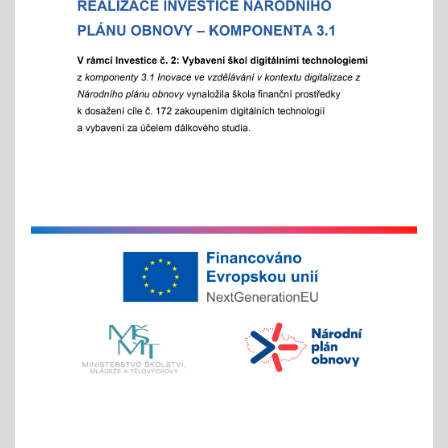
městská, okresní a vyšší kola
"držíme palce"
Zápisy online pro školní rok 2026/2027
15.01.2026
- letošní zápis do ZŠ pro 1. ročník školního roku
2026/2027 - Online zápisy /registrace/ se uskuteční
v termínu od 15. 1. 2026 do 15. 2. 2026, prezenční
zápis s dítětem proběhne 6. 2. 2026
Chystáte se k zápisu?
06.01.2026
- místo hromadného dne otevřených dveří tradičně
nabízíme individuální prohlídky školy
Vánoční čas
18.11.2025
celoškolní prosincová inovativní výuka