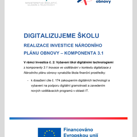
aneb "Kam na střední?"
"9"+"8" se rozhodují
Celoškolní setkání zákonných zástupců s
pedagogy a školním parlamentem
07.10.2025
- od 16 hod.
Adaptační týden - tradiční
01.09.2025
- celoškoní akce 1.- 5. 9./ aktivity pro zlepšení
komunikace a sociálního klima
Exkurze a školní výlety
28.05.2025
tradiční červnové akce
inovativní vzdělávání