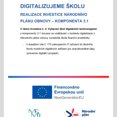
"Každý jinak, ale všichni se těšíme"
více info v akcích
Akademie aneb "Jak jde čas, a to i ten vánoční"
25.11.2025
celoškolní slavnostní akce
25. 11. 2025
Hrabání v ZOO Děčín
11.11.2025
v listopadu začíná tradiční akce
na jaře si potom vyberou žáci 2. st. odměnu/
volný vstup s programem
4x - od 11. do 20. 11.
Veletrh vzdělávání/ veletrh středních škol
21.10.2025