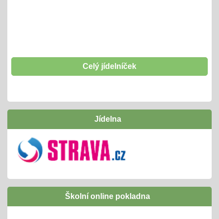
Šablony II OPJAK
01.01.2025
opět začínáme od 1. 1. 2025 d o31. 12. 2027
těšíme se
Celý jídelníček
Hrabání listí
01.10.2024
- tradičně si "odpracujeme" vstupenku na interaktivní
Jídelna
program v naší ZOO
Inovativní vzdělávání /Šablony I OPJAK
01.09.2024
úspěšně jsme ukončili
následně budeme žádat zapojení do Šablony
Školní online pokladna
II OPJAK
těšíme se opět na inovativní vzdělávání/