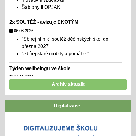
Šablony II OPJAK
2x SOUTĚŽ - avizuje EKOTÝM
06.03.2026
"Sbírej hliník" soutěž děčínských škol do
března 2027
"Sbírej staré mobily a pomáhej"
Týden wellbeingu ve škole
01.02.2026
Archiv aktualit
chceme školu, kde se všichni cítí dobře,
navazují funkční a podpůrné vztahy a mohou
naplno rozvinout svůj potenciál
Digitalizace
zúčastníme se
"Rozjíždí" se olympiády
01.02.2026