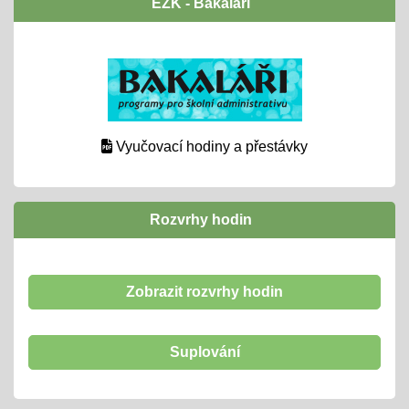
EŽK - Bakaláři
Vyučovací hodiny a přestávky
Rozvrhy hodin
Zobrazit rozvrhy hodin
Suplování