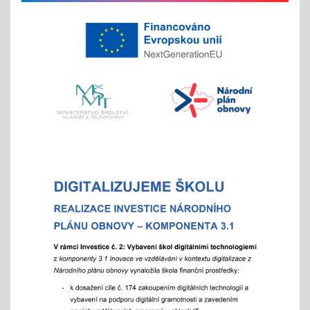
na jaře si potom vyberou žáci 2. st. odměnu/
volný vstup s programem
4x - od 11. do 20. 11.
Veletrh vzdělávání/ veletrh středních škol
21.10.2025
aneb "Kam na střední?"
"9"+"8" se rozhodují
Celoškolní setkání zákonných zástupců s
pedagogy a školním parlamentem
07.10.2025
- od 16 hod.
Adaptační týden - tradiční
01.09.2025
- celoškoní akce 1.- 5. 9./ aktivity pro zlepšení
komunikace a sociálního klima