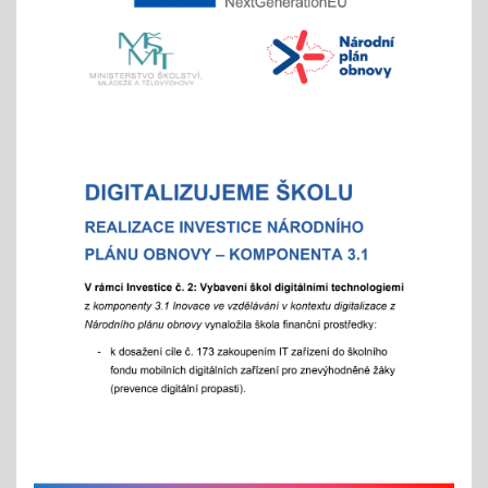
- místo hromadného dne otevřených dveří tradičně
nabízíme individuální prohlídky školy
Vánoční čas
18.11.2025
celoškolní prosincová inovativní výuka
"Každý jinak, ale všichni se těšíme"
více info v akcích
Akademie aneb "Jak jde čas, a to i ten vánoční"
25.11.2025
celoškolní slavnostní akce
25. 11. 2025
Hrabání v ZOO Děčín
11.11.2025
v listopadu začíná tradiční akce