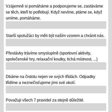
republiky
Vzájemně si pomáháme a podporujeme se, zastáváme
08.10.2018
se těch, kteří to potřebují. Když nevíme, ptáme se, když
- vědomostní a výtvarné soutěže
umíme, pomáháme.
- výstava v Praze
- školní rozhlasové vysílání
Starší spolužáci by měli být naším vzorem a chránit nás.
Výlety tříd, exkurze
Přestávky trávíme smysluplně (sportovní aktivity,
12.06.2018
společenské hry, relaxační koutky, tichá místnost, ...)
- od 18. 6. se "chystají" třídy za novými poznatky a
zážitky na třídních výletech a naučných exkurzích
Dbáme na čistotu nejen ve svých třídách. Odpadky
"Maturity" - IX.
třídíme a neznečisťujeme jimi své okolí.
06.06.2018
- 6. a 7. 6. = volná témata v prezentacích a "ústní" /
volba otázky - závěrečné zkoušky IX.
Považuji všech 7 pravidel za stejně důležité.