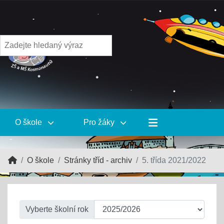
O škole
Pro žáky
O škole
Stránky tříd - archiv
5. třída 2021/2022
Vyberte školní rok