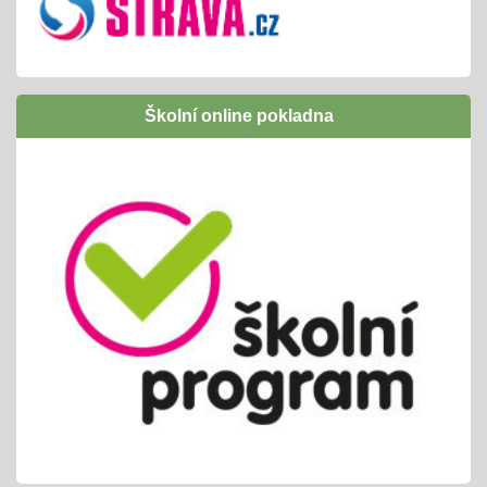
Inovativní vzdělávání /Šablony I OPJAK
01.09.2024
úspěšně jsme ukončili
následně budeme žádat zapojení do Šablony
Školní online pokladna
II OPJAK
těšíme se opět na inovativní vzdělávání/
projekty, exkurze, ...
Letní slavnost
25.06.2024
příprava tradiční celoškolní akce
propojeno do vrstevnického vyučování
variabilní termín dle počasí /25. nebo 26.6.
Pololetní zjišťování a vyhodnocování
01.06.2024
cca 14ti denní testování/ KP + TP/ zvládnutí
výstupů ŠVP pro 2. pololetí