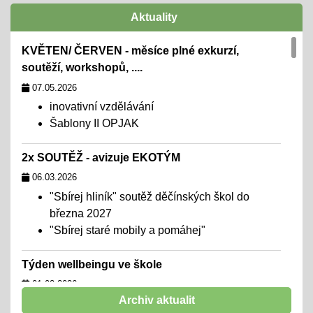
Aktuality
KVĚTEN/ ČERVEN - měsíce plné exkurzí,
soutěží, workshopů, ....
07.05.2026
inovativní vzdělávání
Šablony II OPJAK
2x SOUTĚŽ - avizuje EKOTÝM
06.03.2026
"Sbírej hliník" soutěž děčínských škol do
března 2027
"Sbírej staré mobily a pomáhej"
Týden wellbeingu ve škole
01.02.2026
Archiv aktualit
chceme školu, kde se všichni cítí dobře,