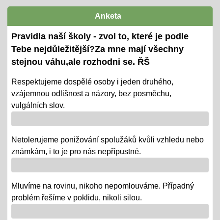
termíny předány žákům i ZZ
Anketa
Ověřování výstupů vzd. k 1. pololetí
Pravidla naší školy - zvol to, které je podle
08.01.2024
Tebe nejdůležitější?Za mne mají všechny
- tradiční KP a TP od 8. 1. do 22. 1.
stejnou váhu,ale rozhodni se. ŘŠ
- termíny oznámeny na KOMENS
Respektujeme dospělé osoby i jeden druhého,
vzájemnou odlišnost a názory, bez posměchu,
- DRŽÍME PĚSTI
vulgálních slov.
Vánoce - tradiční projektová výuka
01.12.2018
Netolerujeme ponižování spolužáků kvůli vzhledu nebo
- po celý ADVENT využijeme projektovou výuku v
známkám, i to je pro nás nepřípustné.
ČJ, AJ, NJ, PRV, VL, Z, D, VO, VZ na téma Vánoce,
letos bez JARMARKU, ale s vrstevnickou výukou ve
Mluvíme na rovinu, nikoho nepomlouváme. Případný
VV = "MALÍ UČÍ VELKÉ"
problém řešíme v poklidu, nikoli silou.
Říjen 2018 - připomínáme si 100 leté výročí naší