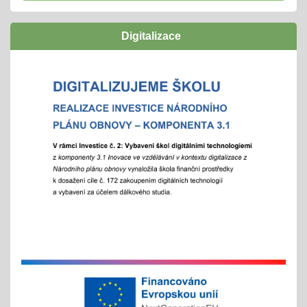
navazují funkční a podpůrné vztahy a mohou
naplno rozvinout svůj potenciál
Digitalizace
zúčastníme se
"Rozjíždí" se olympiády
01.02.2026
městská, okresní a vyšší kola
"držíme palce"
Zápisy online pro školní rok 2026/2027
15.01.2026
- letošní zápis do ZŠ pro 1. ročník školního roku
2026/2027 - Online zápisy /registrace/ se uskuteční
v termínu od 15. 1. 2026 do 15. 2. 2026, prezenční
zápis s dítětem proběhne 6. 2. 2026
Chystáte se k zápisu?
06.01.2026