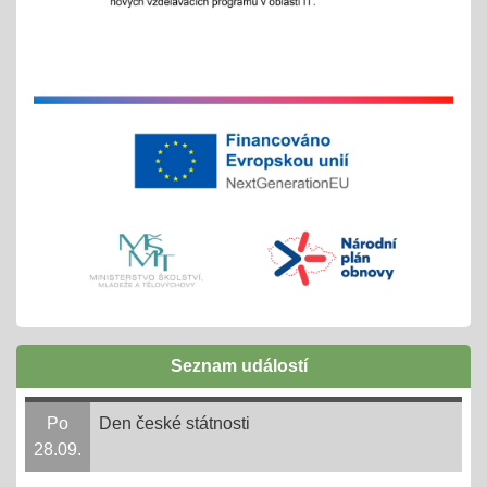
Exkurze a školní výlety
28.05.2025
tradiční červnové akce
inovativní vzdělávání
Buďme EKO, buďme FAJN
07.05.2025
inov. vzdělávání Šablony II OPJAK
celoškolní projekt
Zápisy do ZŠ pro školní rok 2025/2026
31.03.2025
Seznam událostí
1. - 30. 4. + následně do 31. 8. 2025
online 1. - 11. 4. 2025
Po
Den české státnosti
28.09.
Ve 3. měsíci ve 14. dni = 3,14