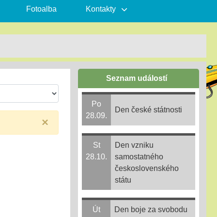
Fotoalba
Kontakty
Seznam událostí
Po
Den české státnosti
28.09.
×
St
Den vzniku
28.10.
samostatného
československého
státu
Út
Den boje za svobodu