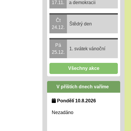
17.11.
a demokracii
Čt
Štědrý den
24.12.
Pá
1. svátek vánoční
25.12.
Všechny akce
V příštích dnech vaříme
Pondělí 10.8.2026
Nezadáno