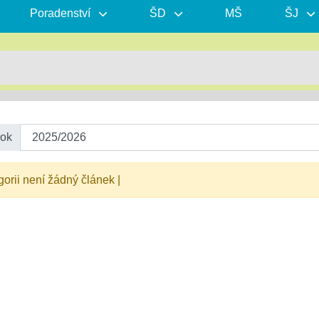
Poradenství
ŠD
MŠ
ŠJ
rok
gorii není žádný článek |