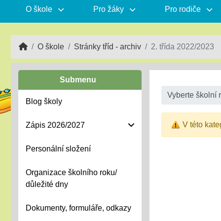
O škole
Pro žáky
Pro rodiče
O škole
Stránky tříd - archiv
2. třída 2022/2023
Submenu
Vyberte školní 
Blog školy
V této kate
Zápis 2026/2027
Personální složení
Organizace školního roku/
důležité dny
Dokumenty, formuláře, odkazy