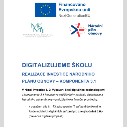
Chystáte se k zápisu?
06.01.2026
- místo hromadného dne otevřených dveří tradičně
nabízíme individuální prohlídky školy
Vánoční čas
18.11.2025
celoškolní prosincová inovativní výuka
"Každý jinak, ale všichni se těšíme"
více info v akcích
Akademie aneb "Jak jde čas, a to i ten vánoční"
25.11.2025
celoškolní slavnostní akce
25. 11. 2025
Hrabání v ZOO Děčín