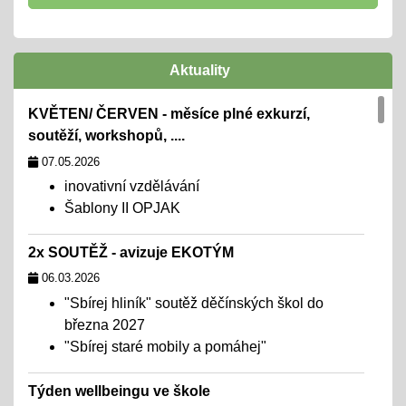
Aktuality
KVĚTEN/ ČERVEN - měsíce plné exkurzí,
soutěží, workshopů, ....
07.05.2026
inovativní vzdělávání
Šablony II OPJAK
2x SOUTĚŽ - avizuje EKOTÝM
06.03.2026
"Sbírej hliník" soutěž děčínských škol do
března 2027
"Sbírej staré mobily a pomáhej"
Týden wellbeingu ve škole