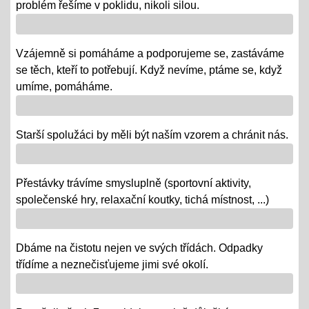
problém řešíme v poklidu, nikoli silou.
Říjen 2018 - připomínáme si 100 leté výročí naší
republiky
Vzájemně si pomáháme a podporujeme se, zastáváme
08.10.2018
se těch, kteří to potřebují. Když nevíme, ptáme se, když
- vědomostní a výtvarné soutěže
umíme, pomáháme.
- výstava v Praze
- školní rozhlasové vysílání
Starší spolužáci by měli být naším vzorem a chránit nás.
Výlety tříd, exkurze
Přestávky trávíme smysluplně (sportovní aktivity,
12.06.2018
společenské hry, relaxační koutky, tichá místnost, ...)
- od 18. 6. se "chystají" třídy za novými poznatky a
zážitky na třídních výletech a naučných exkurzích
Dbáme na čistotu nejen ve svých třídách. Odpadky
"Maturity" - IX.
třídíme a neznečisťujeme jimi své okolí.
06.06.2018
- 6. a 7. 6. = volná témata v prezentacích a "ústní" /