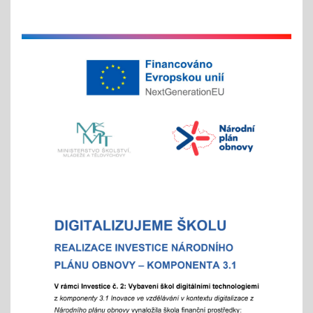
11.11.2025
v listopadu začíná tradiční akce
na jaře si potom vyberou žáci 2. st. odměnu/
volný vstup s programem
4x - od 11. do 20. 11.
Veletrh vzdělávání/ veletrh středních škol
21.10.2025
aneb "Kam na střední?"
"9"+"8" se rozhodují
Celoškolní setkání zákonných zástupců s
pedagogy a školním parlamentem
07.10.2025
- od 16 hod.
Adaptační týden - tradiční
01.09.2025