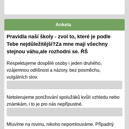
cca 14ti denní testování/ KP + TP/ zvládnutí
výstupů ŠVP pro 2. pololetí
termíny předány žákům i ZZ
Anketa
Ověřování výstupů vzd. k 1. pololetí
Pravidla naší školy - zvol to, které je podle
08.01.2024
Tebe nejdůležitější?Za mne mají všechny
- tradiční KP a TP od 8. 1. do 22. 1.
stejnou váhu,ale rozhodni se. ŘŠ
- termíny oznámeny na KOMENS
Respektujeme dospělé osoby i jeden druhého,
vzájemnou odlišnost a názory, bez posměchu,
- DRŽÍME PĚSTI
vulgálních slov.
Vánoce - tradiční projektová výuka
01.12.2018
Netolerujeme ponižování spolužáků kvůli vzhledu nebo
- po celý ADVENT využijeme projektovou výuku v
známkám, i to je pro nás nepřípustné.
ČJ, AJ, NJ, PRV, VL, Z, D, VO, VZ na téma Vánoce,
letos bez JARMARKU, ale s vrstevnickou výukou ve
Mluvíme na rovinu, nikoho nepomlouváme. Případný
VV = "MALÍ UČÍ VELKÉ"