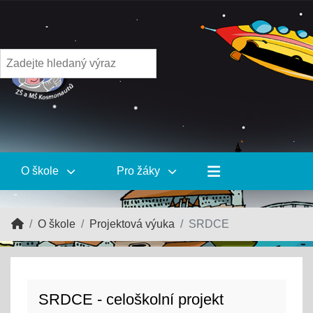
O škole
Pro žáky
O škole
Projektová výuka
SRDCE
SRDCE - celoškolní projekt