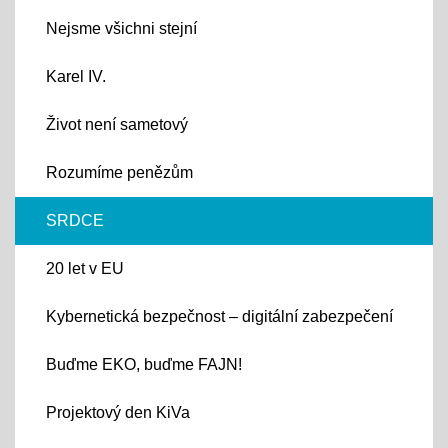
Nejsme všichni stejní
Karel IV.
Život není sametový
Rozumíme penězům
SRDCE
20 let v EU
Kybernetická bezpečnost – digitální zabezpečení
Buďme EKO, buďme FAJN!
Projektový den KiVa