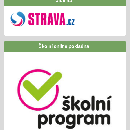
Jídelna
program v naší ZOO
Inovativní vzdělávání /Šablony I OPJAK
01.09.2024
úspěšně jsme ukončili
následně budeme žádat zapojení do Šablony
Školní online pokladna
II OPJAK
těšíme se opět na inovativní vzdělávání/
projekty, exkurze, ...
Letní slavnost
25.06.2024
příprava tradiční celoškolní akce
propojeno do vrstevnického vyučování
variabilní termín dle počasí /25. nebo 26.6.
Pololetní zjišťování a vyhodnocování
01.06.2024