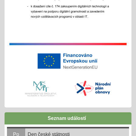
- celoškoní akce 1.- 5. 9./ aktivity pro zlepšení
komunikace a sociálního klima
Exkurze a školní výlety
28.05.2025
tradiční červnové akce
inovativní vzdělávání
Buďme EKO, buďme FAJN
07.05.2025
inov. vzdělávání Šablony II OPJAK
celoškolní projekt
Zápisy do ZŠ pro školní rok 2025/2026
31.03.2025
Seznam událostí
1. - 30. 4. + následně do 31. 8. 2025
online 1. - 11. 4. 2025
Po
Den české státnosti