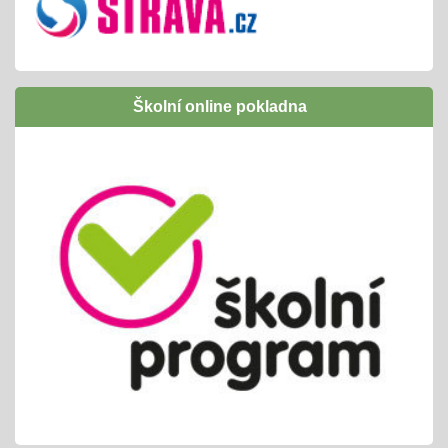
Inovativní vzdělávání /Šablony I OPJAK
01.09.2024
úspěšně jsme ukončili
následně budeme žádat zapojení do Šablony
Školní online pokladna
II OPJAK
těšíme se opět na inovativní vzdělávání/
projekty, exkurze, ...
Letní slavnost
25.06.2024
příprava tradiční celoškolní akce
propojeno do vrstevnického vyučování
variabilní termín dle počasí /25. nebo 26.6.
Pololetní zjišťování a vyhodnocování
01.06.2024
cca 14ti denní testování/ KP + TP/ zvládnutí
výstupů ŠVP pro 2. pololetí