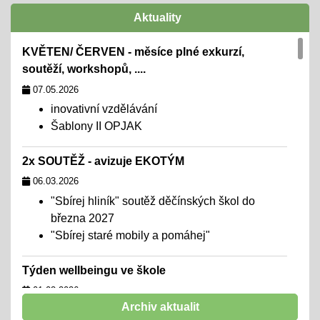
Aktuality
KVĚTEN/ ČERVEN - měsíce plné exkurzí,
soutěží, workshopů, ....
07.05.2026
inovativní vzdělávání
Šablony II OPJAK
2x SOUTĚŽ - avizuje EKOTÝM
06.03.2026
"Sbírej hliník" soutěž děčínských škol do
března 2027
"Sbírej staré mobily a pomáhej"
Týden wellbeingu ve škole
01.02.2026
Archiv aktualit
chceme školu, kde se všichni cítí dobře,