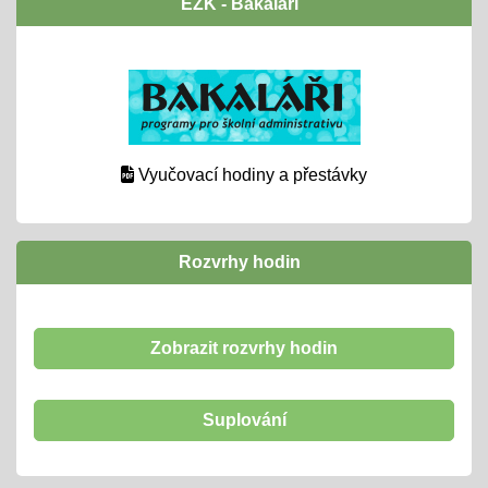
EŽK - Bakaláři
Vyučovací hodiny a přestávky
Rozvrhy hodin
Zobrazit rozvrhy hodin
Suplování