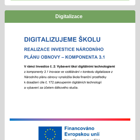
navazují funkční a podpůrné vztahy a mohou
naplno rozvinout svůj potenciál
Digitalizace
zúčastníme se
"Rozjíždí" se olympiády
01.02.2026
městská, okresní a vyšší kola
"držíme palce"
Zápisy online pro školní rok 2026/2027
15.01.2026
- letošní zápis do ZŠ pro 1. ročník školního roku
2026/2027 - Online zápisy /registrace/ se uskuteční
v termínu od 15. 1. 2026 do 15. 2. 2026, prezenční
zápis s dítětem proběhne 6. 2. 2026
Chystáte se k zápisu?
06.01.2026