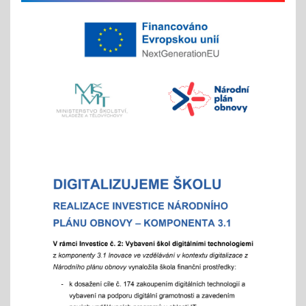
na jaře si potom vyberou žáci 2. st. odměnu/
volný vstup s programem
4x - od 11. do 20. 11.
Veletrh vzdělávání/ veletrh středních škol
21.10.2025
aneb "Kam na střední?"
"9"+"8" se rozhodují
Celoškolní setkání zákonných zástupců s
pedagogy a školním parlamentem
07.10.2025
- od 16 hod.
Adaptační týden - tradiční
01.09.2025
- celoškoní akce 1.- 5. 9./ aktivity pro zlepšení
komunikace a sociálního klima