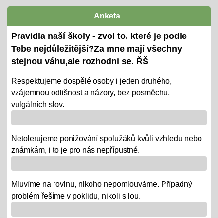
termíny předány žákům i ZZ
Anketa
Ověřování výstupů vzd. k 1. pololetí
Pravidla naší školy - zvol to, které je podle
08.01.2024
Tebe nejdůležitější?Za mne mají všechny
- tradiční KP a TP od 8. 1. do 22. 1.
stejnou váhu,ale rozhodni se. ŘŠ
- termíny oznámeny na KOMENS
Respektujeme dospělé osoby i jeden druhého,
vzájemnou odlišnost a názory, bez posměchu,
- DRŽÍME PĚSTI
vulgálních slov.
Vánoce - tradiční projektová výuka
01.12.2018
Netolerujeme ponižování spolužáků kvůli vzhledu nebo
- po celý ADVENT využijeme projektovou výuku v
známkám, i to je pro nás nepřípustné.
ČJ, AJ, NJ, PRV, VL, Z, D, VO, VZ na téma Vánoce,
letos bez JARMARKU, ale s vrstevnickou výukou ve
Mluvíme na rovinu, nikoho nepomlouváme. Případný
VV = "MALÍ UČÍ VELKÉ"
problém řešíme v poklidu, nikoli silou.
Říjen 2018 - připomínáme si 100 leté výročí naší