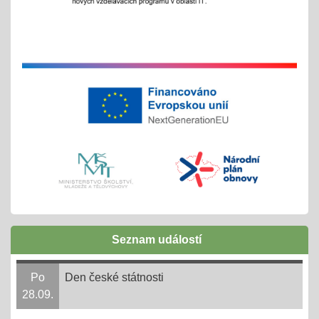
Exkurze a školní výlety
28.05.2025
tradiční červnové akce
inovativní vzdělávání
Buďme EKO, buďme FAJN
07.05.2025
inov. vzdělávání Šablony II OPJAK
celoškolní projekt
Zápisy do ZŠ pro školní rok 2025/2026
31.03.2025
Seznam událostí
1. - 30. 4. + následně do 31. 8. 2025
online 1. - 11. 4. 2025
Po
Den české státnosti
28.09.
Ve 3. měsíci ve 14. dni = 3,14