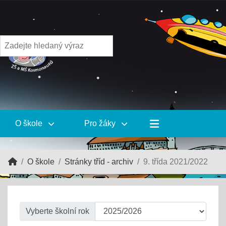
O škole
Pro žáky
O škole
Stránky tříd - archiv
9. třída 2021/2022
Vyberte školní rok