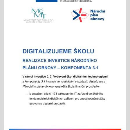
- místo hromadného dne otevřených dveří tradičně
nabízíme individuální prohlídky školy
Vánoční čas
18.11.2025
celoškolní prosincová inovativní výuka
"Každý jinak, ale všichni se těšíme"
více info v akcích
Akademie aneb "Jak jde čas, a to i ten vánoční"
25.11.2025
celoškolní slavnostní akce
25. 11. 2025
Hrabání v ZOO Děčín
11.11.2025
v listopadu začíná tradiční akce