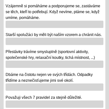
republiky
Vzájemně si pomáháme a podporujeme se, zastáváme
08.10.2018
se těch, kteří to potřebují. Když nevíme, ptáme se, když
- vědomostní a výtvarné soutěže
umíme, pomáháme.
- výstava v Praze
- školní rozhlasové vysílání
Starší spolužáci by měli být naším vzorem a chránit nás.
Výlety tříd, exkurze
Přestávky trávíme smysluplně (sportovní aktivity,
12.06.2018
společenské hry, relaxační koutky, tichá místnost, ...)
- od 18. 6. se "chystají" třídy za novými poznatky a
zážitky na třídních výletech a naučných exkurzích
Dbáme na čistotu nejen ve svých třídách. Odpadky
"Maturity" - IX.
třídíme a neznečisťujeme jimi své okolí.
06.06.2018
- 6. a 7. 6. = volná témata v prezentacích a "ústní" /
volba otázky - závěrečné zkoušky IX.
Považuji všech 7 pravidel za stejně důležité.